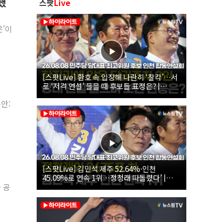
했
스팟
Live
은'이
[스팟Live] 환호 속 입장해 나란히 ‘찰칵’…서
로 ‘저격 연설’ 들을 때 후보들 표정은? |
26.08.08 더불어민주당 당대표·최고위원 후
안:
보 인천 합동연설회
[스팟Live] 김민석 제주 52.64%·인천
45.09%로 연속 1위…정청래 따돌렸다’ |
26.08.08 더불어민주당 당대표·최고위원 후
 공
보 인천 합동연설회