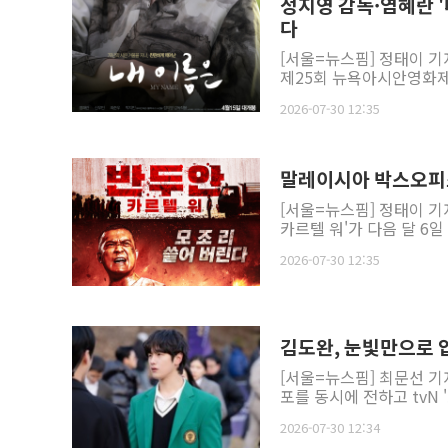
정지영 감독·염혜란 
다
[서울=뉴스핌] 정태이 기
제25회 뉴욕아시안영화제(
2026-07-30 12:35
말레이시아 박스오피스 
[서울=뉴스핌] 정태이 기
카르텔 워'가 다음 달 6일
2026-07-30 12:35
김도완, 눈빛만으로 
[서울=뉴스핌] 최문선 기
포를 동시에 전하고 tvN 
2026-07-30 12:34