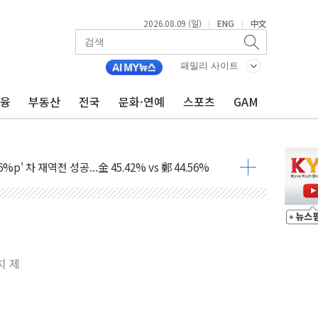
2026.08.09 (일)
ENG
中文
|
|
패밀리 사이트
금융
부동산
전국
문화·연예
스포츠
GAM
투입…고수온 양식장 복구·지원 '총력'
산사태 주의보'...경북도, 호우 피해·통제구간 없어
%p' 차 재역전 성공...金 45.42% vs 鄭 44.56%
·정청래·김민석 당대표 후보
 정청래에 승리...47.75% vs 42.08%
과 발표...김민석 47.75% 정청래 42.08%
표...김민석 45.09% 정청래 43.27% 송영길 11.63%
치 제
표...김민석 52.64% 정청래 39.89% 송영길 7.47%
0~8.14)
…공습 한계·탄약 부족 현실화