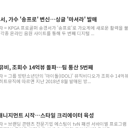
서, 가수 '송프로' 변신…싱글 '마셔라' 발매
자 = KPGA 프로골퍼 송경서가 '송프로'로 가요계에 새로운 활력을 
각종 온라인 음원 사이트를 통해 두 번째 디지털 ...
뮤비, 조회수 14억뷰 돌파…팀 통산 5번째
자 = 그룹 방탄소년단의 '아이돌(IDOL)' 뮤직비디오가 조회수 14억
트뮤직에 따르면 지난 2018년 8월 발매된 방...
30 매니지먼트 시작…스타일 크리에이터 육성
자 = 브랜딩 콘텐츠 전문기업 에스팀이 tvN 패션 서바이벌 프로그램 