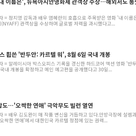
'내 이름은', 뉴욕아시안영화제 관객상 수상…해외서도 통
자 = 정지영 감독과 배우 염혜란의 호흡으로 주목받은 영화 '내 이름
NYAFF) 관객상을 수상하며 글로벌 저력을 과시했다고...
휩쓴 '반두안: 카르텔 워', 8월 6일 국내 개봉
자 = 말레이시아 박스오피스 기록을 경신한 하드코어 액션 영화 '반두
 국내 개봉을 확정하고 메인 예고편을 공개했다고 30일...
압도…'오싹한 연애' 극악무도 빌런 열연
자 = 배우 김도완이 매 작품 변신을 거듭하고 있다.안방극장에 설렘과
'오싹한 연애'에서 대한민국 카르텔 정점에 있는 권력...