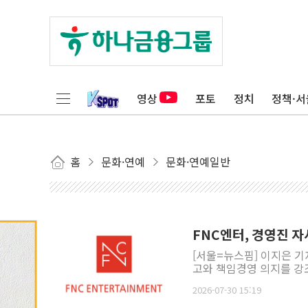
영상
포토
정치
정책·서
홈
문화·연예
문화·연예일반
FNC엔터, 경영진 자
[서울=뉴스핌] 이지은 
고와 책임경영 의지를 강조
2026-07-30 15:19