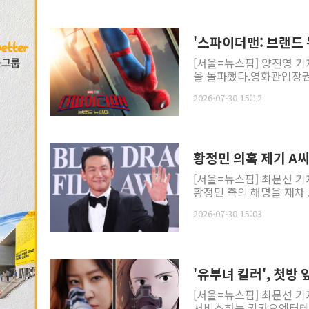
'스파이더맨: 브랜드 
[서울=뉴스핌] 양진영 기자
을 돌파했다.영화관입장권 
2026-07-30 15:12
황정민 의혹 제기 A씨
[서울=뉴스핌] 최문선 기
황정민 측의 해명을 재차 요
2026-07-30 15:03
'유부녀 킬러', 첫
[서울=뉴스핌] 최문선 기
서비스하는 카카오엔터테인