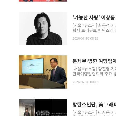
'가능한 사랑' 이창
[서울=뉴스핌] 최문선 기
화제 트리뷰트 어워즈의 TI
2026-07-30 08:15
문체부·방한 여행업계
[서울=뉴스핌] 양진영 
한국여행업협회와 주요 방
2026-07-30 08:15
방탄소년단, 美 그래
[서울=뉴스핌] 이지은 기자