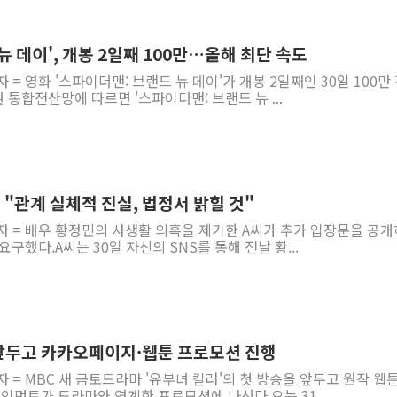
강릉·동해·삼척 시간당 최대 
폐기물 수거하다 참변…60대
뉴 데이', 개봉 2일째 100만…올해 최단 속도
서울 중랑구 주택가서 흉기 난
 = 영화 '스파이더맨: 브랜드 뉴 데이'가 개봉 2일째인 30일 100만
통합전산망에 따르면 '스파이더맨: 브랜드 뉴 ...
李대통령 "결혼 때문에 손해 
여수 오동도 인근 해상서 모
추미애, '위안부' 피해자 기림
인천 선재도 갯벌서 해루질 중
 "관계 실체적 진실, 법정서 밝힐 것"
인천서 말다툼 중 어머니 흉기
자 = 배우 황정민의 사생활 의혹을 제기한 A씨가 추가 입장문을 공
'화합' 꺼낸 김민석에 '뻔뻔
구했다.A씨는 30일 자신의 SNS를 통해 전날 황...
방 앞두고 카카오페이지·웹툰 프로모션 진행
자 = MBC 새 금토드라마 '유부녀 킬러'의 첫 방송을 앞두고 원작 웹
먼트가 드라마와 연계한 프로모션에 나선다.오는 31...