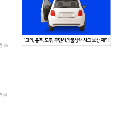
원 스
극찬을