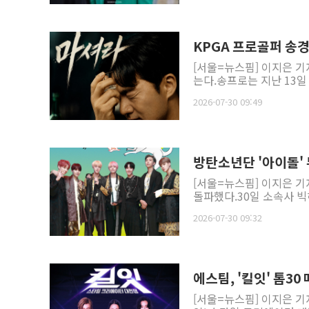
KPGA 프로골퍼 송경
[서울=뉴스핌] 이지은 기
는다.송프로는 지난 13일 
2026-07-30 09:49
방탄소년단 '아이돌' 
[서울=뉴스핌] 이지은 기
돌파했다.30일 소속사 빅히
2026-07-30 09:32
에스팀, '킬잇' 톱
[서울=뉴스핌] 이지은 기