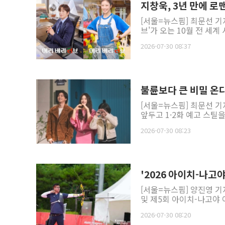
지창욱, 3년 만에 로
[서울=뉴스핌] 최문선 기자 
브'가 오는 10월 전 세계 
2026-07-30 08:37
불륜보다 큰 비밀 온
[서울=뉴스핌] 최문선 기
앞두고 1·2화 예고 스틸
2026-07-30 08:23
'2026 아이치-나
[서울=뉴스핌] 양진영 기
및 제5회 아이치-나고야 
2026-07-30 08:20