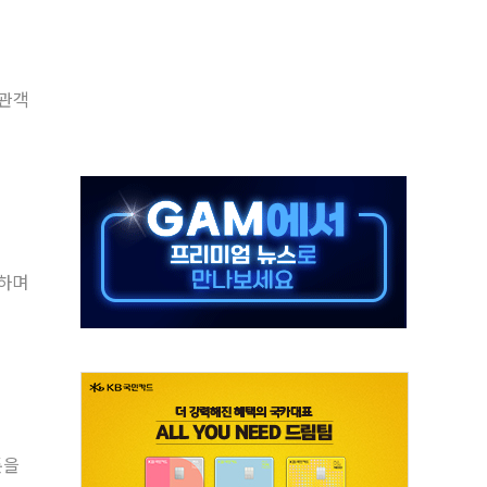
50㎜ 폭우…강원 동해안 강한 비 이어져
 환경미화원 수거차에 치여 사망
동…60대 남성 2명 숨져
 관객
보는 일 없게"…'결혼 페널티' 22개 과제 손본다
터보트 전복…1명 사망·1명 실종
의 날 참석..."국제적 시민 연대로 목소리 내야"
 실종 60대 나흘만에 숨진 채 발견
 살해 10대 아들 체포
개하며
' 받아친 정청래…제주 연설서 신경전 고조
툰을