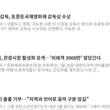
동 감독, 토론토국제영화제 감독상 수상
자 = 넷플릭스 영화 '가능한 사랑'의 이창동 감독이 제51회 토론토
FF 에버트 감독상 수상자로 선정됐다.'​가능한 사...
, 관광시장 활성화 모색…'외래객 3000만' 앞당긴다
기자 = 문화체육관광부(장관 최휘영)는 7월 30일 대한민국역사박물관
한 여행사 관계자들이 참석하는 간담회를 개최한다.이번 간...
미 출품 거부…"지역과 언어로 음악 구분 않길"
 = 그룹 방탄소년단(BTS)가 내년 2월 열리는 제69회 '그래미 어워