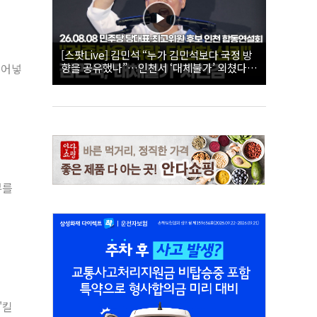
[스팟Live] 김민석 “누가 김민석보다 국정 방
향을 공유했나”…인천서 ‘대체불가’ 외쳤다 |
불어넣
26.08.08 더불어민주당 당대표·최고위원 후
보 인천 합동연설회
뷰를
'킬