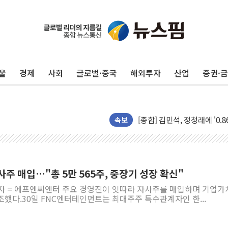
울
경제
사회
글로벌·중국
해외투자
산업
증권·
포항시 재난예산 40억 긴급 
울진·영덕 '호우특보'-포항 '
[종합] 김민석, 정청래에 '0.86
인천 합동연설회 나선 송영길
속보
김민석, 2주차 제주·인천 경선서
인사하는 김민석 당대표 후보
[속보] 민주, 제주·인천 경선 결
사주 매입…"총 5만 565주, 중장기 성장 확신"
[속보] 민주, 인천 경선 결과 발
기자 = 에프엔씨엔터 주요 경영진이 잇따라 자사주를 매입하며 기업가
[속보] 민주, 제주 경선 결과 발
했다.30일 FNC엔터테인먼트는 최대주주 특수관계자인 한...
이번주 국내 주요 금융일정(8.1
美, 이란전 출구전략 만지작