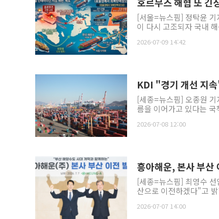
호르무즈 해협 또 긴장
[서울=뉴스핌] 정탁윤 기
이 다시 고조되자 국내 해
2026-07-09 14:42
KDI "경기 개선 
[세종=뉴스핌] 오종원 기
름을 이어가고 있다는 국책
2026-07-08 12:00
흥아해운, 본사 부산
[세종=뉴스핌] 최영수 선
산으로 이전하겠다"고 밝
2026-07-07 14:00