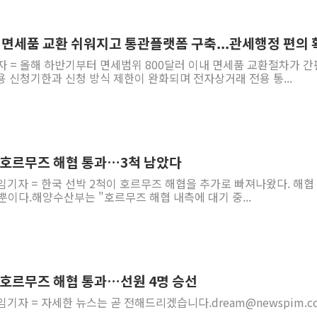
 면세품 교환 쉬워지고 통관플랫폼 구축...관세행정 편의 
자 = 올해 하반기부터 면세범위 800달러 이내 면세품 교환절차가 
 신청기한과 신청 방식 제한이 완화되며 전자상거래 전용 통...
척 호르무즈 해협 통과…3척 남았다
임기자 = 한국 선박 2척이 호르무즈 해협을 추가로 빠져나왔다. 해협
 뿐이다.해양수산부는 "호르무즈 해협 내측에 대기 중...
척 호르무즈 해협 통과…선원 4명 승선
기자 = 자세한 뉴스는 곧 전해드리겠습니다.dream@newspim.com