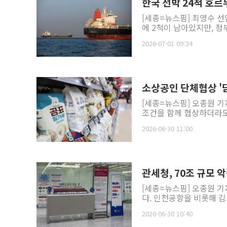
한국 선박 24척 호
[세종=뉴스핌] 최영수 선
에 2척이 남아있지만, 정
2026-07-01 09:34
소상공인 단체협상 '담
[세종=뉴스핌] 오종원 기
조건을 함께 협상하더라도 
2026-06-30 11:00
관세청, 70조 규모 
[세종=뉴스핌] 오종원 기
다. 인천공항을 비롯해 김
2026-06-30 10:40