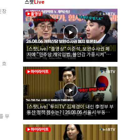
스팟
Live
긴장
[스팟Live] *풀영상* 이준석, 보완수사권 폐
지에 "민주당 개악입법, 불안감 가중시켜"｜
26.08.06 개혁신당 보완수사권 폐지 토론회
 흐
[스팟Live] '투미TV' 김제경이 내린 李정부 부
동산 정책 점수는? | 26.08.06 서울시 부동산
를 부
대토론회