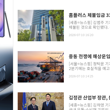
홈플러스 체불임금 3
[세종=뉴스핌] 김범주 기
체불된 것으로 확인됐다. 
2026-07-10 16:20
중동 전쟁에 해상운임 
[서울=뉴스핌] 정탁윤 기
2분기에는 호실적을 예고하
2026-07-10 14:25
김정관 산업부 장관,
[세종=뉴스핌] 김하영 
국내 유통·소비재 기업의 