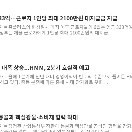
김정관 장관 "영업이익 N% 성과급
뉴욕증시 프리뷰, 미 주가선물 AI주
33억…근로자 1인당 최대 2100만원 대지급금 지급
청와대, 북한 단거리 탄도미사일 발사
자 = 홈플러스의 회생절차 폐지 이후 근로자들의 6월분 임금 333억
정부는 체불 근로자에게 1인당 최대 2100만원의 대지급...
금값 7주 만에 최고…美 고용 둔화·
[인도증시] 중동 긴장 완화에 실적 호
러, 1인칭시점 드론으로 우크라 민간
[베트남 증시] 지수 하락 속 'DGC
대폭 상승...HMM, 2분기 호실적 예고
'월가의 황제' 다이먼 "금융시장 레
자 = 올해 1분기에 전년 대비 영업이익이 반토막 수준으로 줄어든 H
양주 섬유염색공장서 화재 1명 중상…
고 있다. 중동 분쟁에 따른 홍해 사태 장기화로 우회 ...
 몽골과 핵심광물·소비재 협력 확대
기자 = 김정관 산업통상부 장관이 몽골과 핵심광물 공급망 협력을 강
수출길을 넓히는 데 나섰다.산업통상부는 김 장관이 몽골...