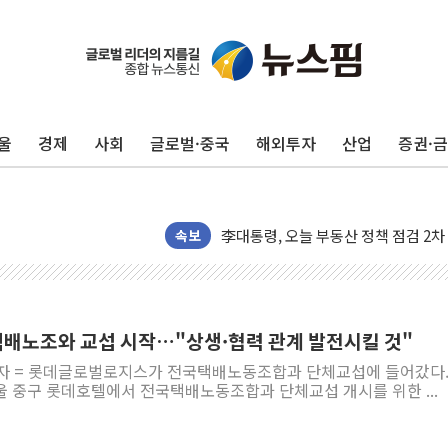
울
경제
사회
글로벌·중국
해외투자
산업
증권·
뉴욕증시, 유가·금리 부담에 하락…다
이란, 오만과 호르무즈 해협 재개방 합
[민주 당권주자 일정] 송영길·정청래·김
李대통령, 오늘 부동산 정책 점검 2
속보
[오늘의 정치일정] 8월 7일(금)
[오늘의 국회일정] 상임위·세미나·기자
이란, 美·이스라엘 선박 호르무즈 통항
배노조와 교섭 시작…"상생·협력 관계 발전시킬 것"
유럽증시, 견조한 실적 소화하며 대부분
기자 = 롯데글로벌로지스가 전국택배노동조합과 단체교섭에 들어갔다
리투아니아 국방 "러, 우크라 드론으로
울 중구 롯데호텔에서 전국택배노동조합과 단체교섭 개시를 위한 ...
구광모, 내주 실리콘밸리서 젠슨 황 
뉴욕증시 개장 전 특징주...모더나