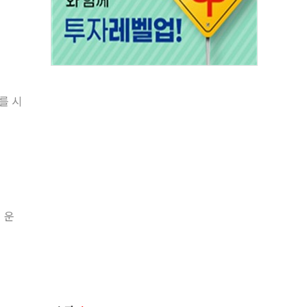
를 시
 운