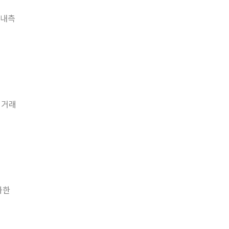
 내측
 거래
화한