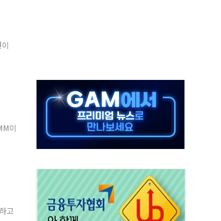
 반대…상법·자본시장법 개정 논의"
 차익실현 속 혼조세...웨스턴디지털·샌디스크↓
에 긴급 안보 점검회의
원이
호르무즈 재개방 기대에 강세
조까지, 상승...호실적 보고 기업 상승세 뚜렷
인 '사파리' 공격… 시민들 공포감 극대화 전략
' 임시 주총 기대감에 홀로 상한가…마진 잔액은 사상 최고
버리지 위험수위…숨은 차입이 더 큰 변수"
MM이
대응 1단계 진압 중
화하고