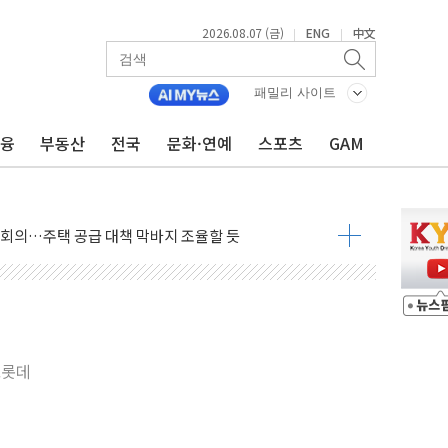
2026.08.07 (금)
ENG
中文
|
|
패밀리 사이트
금융
부동산
전국
문화·연예
스포츠
GAM
우 5거래일 랠리 '마침표'
의 막바지.."美와 직접 협상 없어"
민석 후보 - 8월 7일
차 회의…주택 공급 대책 막바지 조율할 듯
회견·주요 정당 - 8월 7일
 제한 추진…美 "통행 막을 권한 없어"
 상승… "2분기 기업 순이익 21% 증가" 전망
.롯데
 나토 회원국 공격 검토… 거짓 깃발 작전"
재회…로봇·AI 데이터센터·모빌리티 구체화
·아이온큐·도어대시↑ VS 샌디스크·피그마·앱러빈↓