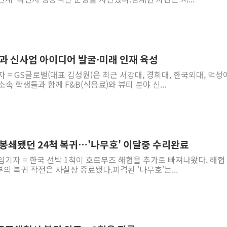
학과 신사업 아이디어 발굴·미래 인재 육성
자 = GS글로벌(대표 김성원)은 최근 서강대, 경희대, 한국외대, 덕성
소속 학생들과 함께 F&B(식음료)와 뷰티 분야 신...
 봉쇄됐던 24척 복귀…'나무호' 이달중 수리완료
임기자 = 한국 선박 1척이 호르무즈 해협을 추가로 빠져나왔다. 해협
부의 복귀 작전은 사실상 종료됐다.피격된 '나무호'는...