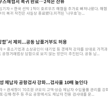
르무즈해협서 복귀 완료…2척은 잔류
임기자 = 한국 선박 1척이 호르무즈 해협을 추가로 빠져나왔다. 해협
부의 복귀 작전은 사실상 종료됐다.피격된 '나무호'는...
합'서 제외...공동 납품거부도 허용
자 = 중소기업과 소상공인이 대기업 등 경제적 강자를 상대로 가격과
공정거래법상 담합으로 보지 않는 방안이 추진된다. 공동 납...
악성 체납자 공항검사 강화...검사율 10배 높인다
자 = 관세청이 70조원 규모의 고액·상습 체납자 수입물품 관리를 강
포·김해·청주 등 주요 공항에서도 체납자 전용 검사대를 운...