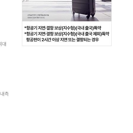
여대
 내측