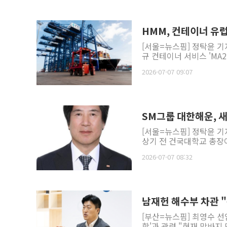
HMM, 컨테이너 유
[서울=뉴스핌] 정탁윤 기
규 컨테이너 서비스 'MA2(Med
2026-07-07 09:07
SM그룹 대한해운, 새
[서울=뉴스핌] 정탁윤 기
상기 전 건국대학교 총장이
2026-07-07 08:32
남재헌 해수부 차관 
[부산=뉴스핌] 최영수 선
항'과 관련 "현재 막바지