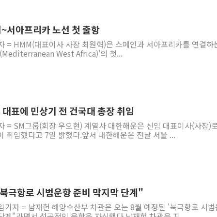
럽~서아프리카 노선 첫 출항
자 = HMM(대표이사 사장 최원혁)은 스페인과 서아프리카를 연결하
iterranean West Africa)'의 첫...
 대표에 민상기 전 건국대 총장 취임
자 = SM그룹(회장 우오현) 계열사 대한해운은 신임 대표이사(사장)로
 취임했다고 7일 밝혔다.앞서 대한해운은 전날 서울 ...
"북극항로 시범운항 준비 막지막 단계"
임기자 = 남재헌 해양수산부 차관은 오는 8월 예정된 '북극항로 시범
 단계"라면서 성공적인 운항을 자신했다.남재헌 차관은 지...