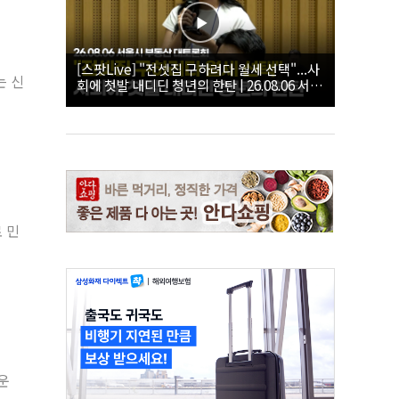
[스팟Live] "전셋집 구하려다 월세 선택"...사
는 신
회에 첫발 내디딘 청년의 한탄 | 26.08.06 서울
시 부동산 대토론회
 민
운