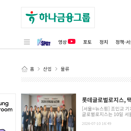
영상
포토
정치
정책·서
홈
산업
물류
롯데글로벌로지스, 택
[서울=뉴스핌] 조민교 
글로벌로지스는 10일 서
2026-07-10 16:49