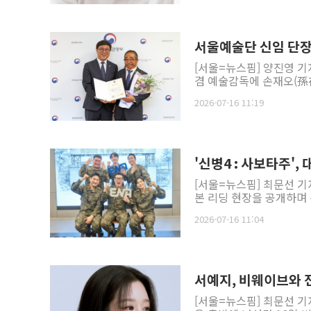
서울예술단 신임 단장
[서울=뉴스핌] 양진영 
겸 예술감독에 손재오(孫在
2026-07-16 11:19
'신병4 : 사보타주'
[서울=뉴스핌] 최문선 기자
본 리딩 현장을 공개하며 본
2026-07-16 11:04
서예지, 비웨이브와 
[서울=뉴스핌] 최문선 