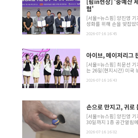
[핌in현장] '중예산
협'
[서울=뉴스핌] 양진영 기
성화를 위해 손을 맞잡았다
2026-07-16 16:45
아이브, 메이저리그 
[서울=뉴스핌] 최문선 기자
는 26일(현지시간) 미국 
2026-07-16 16:43
손으로 만지고, 귀로 
[서울=뉴스핌] 양진영 
30일까지 1층 공간열림에서
2026-07-16 16:02