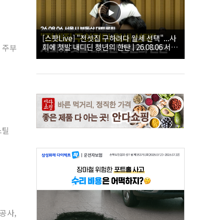
[스팟Live] "전셋집 구하려다 월세 선택"...사
회에 첫발 내디딘 청년의 한탄 | 26.08.06 서울
 주부
시 부동산 대토론회
스틸
공사,