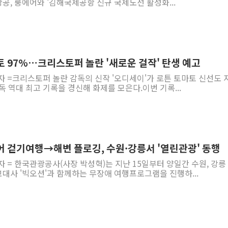
, 룽에어와 '김해국제공항 신규 국제노선 활성화...
토 97%…크리스토퍼 놀란 '새로운 걸작' 탄생 예고
자 =크리스토퍼 놀란 감독의 신작 '오디세이'가 로튼 토마토 신선도 
독 역대 최고 기록을 경신해 화제를 모은다.이번 기록...
어 걷기여행→해변 플로깅, 수원·강릉서 '열린관광' 동행
자 = 한국관광공사(사장 박성혁)는 지난 15일부터 양일간 수원, 강릉 
대사 '빅오션'과 함께하는 무장애 여행프로그램을 진행하...