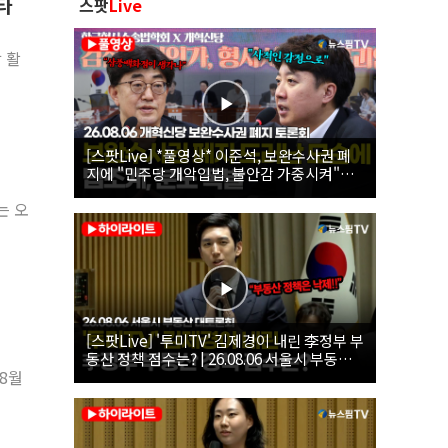
타
스팟
Live
 활
[스팟Live] *풀영상* 이준석, 보완수사권 폐
지에 "민주당 개악입법, 불안감 가중시켜"｜
26.08.06 개혁신당 보완수사권 폐지 토론회
는 오
[스팟Live] '투미TV' 김제경이 내린 李정부 부
동산 정책 점수는? | 26.08.06 서울시 부동산
대토론회
8월