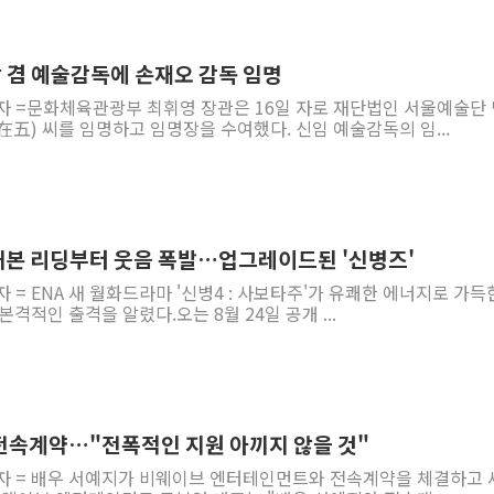
 겸 예술감독에 손재오 감독 임명
기자 =문화체육관광부 최휘영 장관은 16일 자로 재단법인 서울예술단
五) 씨를 임명하고 임명장을 수여했다. 신임 예술감독의 임...
, 대본 리딩부터 웃음 폭발…업그레이드된 '신병즈'
 = ENA 새 월화드라마 '신병4 : 사보타주'가 유쾌한 에너지로 가득
격적인 출격을 알렸다.오는 8월 24일 공개 ...
전속계약…"전폭적인 지원 아끼지 않을 것"
기자 = 배우 서예지가 비웨이브 엔터테인먼트와 전속계약을 체결하고 