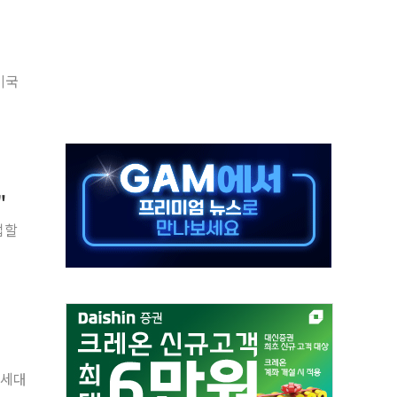
야, 경쟁상대 中과 비교해야"
하는 '선봉'의 대민 봉사
미사일 1발 발사… 올해 10번째·42일 만 도발
미국
 새 안보 위기… 반군·마약카르텔이 습득해 전투 활용
어선 구조
무해한 표면 부식 물질"
분만에 진화...외국인 노동자 숨져
"
즌2
업할
축 피해 최소화 '총력 대응'
차세대