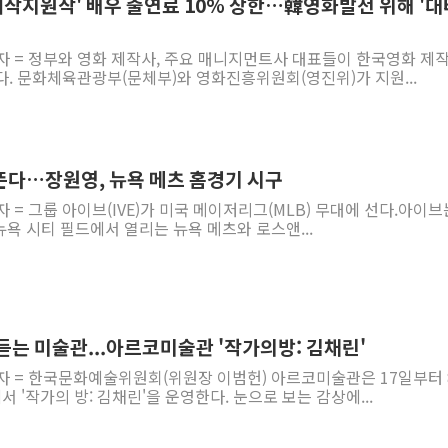
 제작지원작' 배우 출연료 10% 상한…韓영화발전 위해 '대
자 = 정부와 영화 제작사, 주요 매니지먼트사 대표들이 한국영화 제작
. 문화체육관광부(문체부)와 영화진흥위원회(영진위)가 지원...
뜬다…장원영, 뉴욕 메츠 홈경기 시구
 = 그룹 아이브(IVE)가 미국 메이저리그(MLB) 무대에 선다.아이브
뉴욕 시티 필드에서 열리는 뉴욕 메츠와 로스앤...
듣는 미술관...아르코미술관 '작가의방: 김채린'
기자 = 한국문화예술위원회(위원장 이범헌) 아르코미술관은 17일부터 
 '작가의 방: 김채린'을 운영한다. 눈으로 보는 감상에...