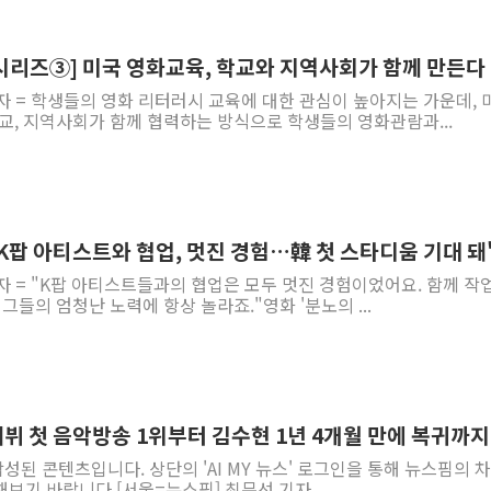
김정관 산업부 장관 "주 52시간 손봐
해군 1함대 창설 80주년…지역과 함께
시리즈③] 미국 영화교육, 학교와 지역사회가 함께 만든다
[3보] 북, 원산서 동해로 단거리 탄도
자 = 학생들의 영화 리터러시 교육에 대한 관심이 높아지는 가운데, 
교, 지역사회가 함께 협력하는 방식으로 학생들의 영화관람과...
우크라 드론 전술, 중남미 콜롬비아에
동해해경, 독도 해상서 부유물 감긴 
주한미군 "오산기지 누출, 백린 아닌 
구미 폐염산처리업체서 불 2시간30여
"K팝 아티스트와 협업, 멋진 경험…韓 첫 스타디움 기대 돼
해군과 함께하는 '불금전파, 송정' 시
자 = "K팝 아티스트들과의 협업은 모두 멋진 경험이었어요. 함께 작
강원도 폭염특보 11일째…온열질환·가
그들의 엄청난 노력에 항상 놀라죠."영화 '분노의 ...
 데뷔 첫 음악방송 1위부터 김수현 1년 4개월 만에 복귀까지
작성된 콘텐츠입니다. 상단의 'AI MY 뉴스' 로그인을 통해 뉴스핌의 
보기 바랍니다.[서울=뉴스핌] 최문선 기자 ...