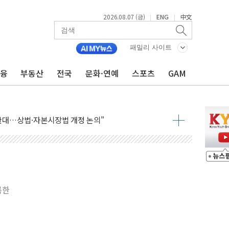
2026.08.07 (금)
ENG
中文
|
|
패밀리 사이트
금융
부동산
전국
문화·연예
스포츠
GAM
재회…로봇·AI 데이터센터·모빌리티 구체화
·아이온큐·도어대시↑ VS 샌디스크·피그마·앱러빈↓
 반대…상법·자본시장법 개정 논의"
 차익실현 속 혼조세...웨스턴디지털·샌디스크↓
에 긴급 안보 점검회의
호르무즈 재개방 기대에 강세
조까지, 상승...호실적 보고 기업 상승세 뚜렷
인 '사파리' 공격… 시민들 공포감 극대화 전략
록한
' 임시 주총 기대감에 홀로 상한가…마진 잔액은 사상 최고
버리지 위험수위…숨은 차입이 더 큰 변수"
대응 1단계 진압 중