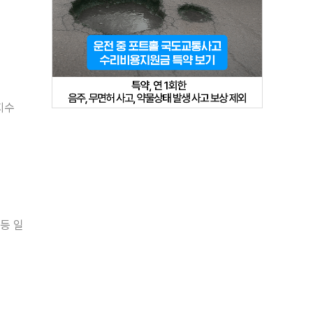
지수
등 일