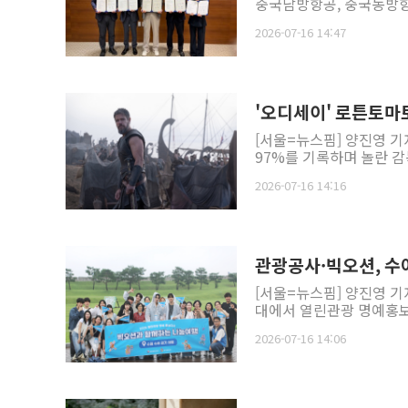
중국남방항공, 중국동방항공
2026-07-16 14:47
'오디세이' 로튼토마
[서울=뉴스핌] 양진영 기
97%를 기록하며 놀란 감
2026-07-16 14:16
관광공사·빅오션, 수
[서울=뉴스핌] 양진영 기
대에서 열린관광 명예홍보
2026-07-16 14:06