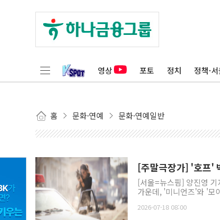
영상
포토
정치
정책·서
홈
문화·연예
문화·연예일반
[주말극장가] '호프
[서울=뉴스핌] 양진영 기
가운데, '미니언즈'와 '모
2026-07-18 08:00