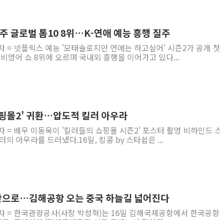
 주 글로벌 톱10 8위…K-연애 예능 흥행 질주
자 = 넷플릭스 예능 '모태솔로지만 연애는 하고싶어' 시즌2가 공개 첫
 비영어 쇼 8위에 오르며 국내외 흥행을 이어가고 있다...
쇼핑몰2' 귀환…압도적 킬러 아우라
자 = 배우 이동욱이 '킬러들의 쇼핑몰 시즌2' 포스터 촬영 비하인드 
의 아우라를 드러냈다.16일, 킹콩 by 스타쉽은 ...
산으로…김해공항 오는 중국 하늘길 넓어진다
기자 = 한국관광공사(사장 박성혁)는 16일 김해국제공항에서 한국공항