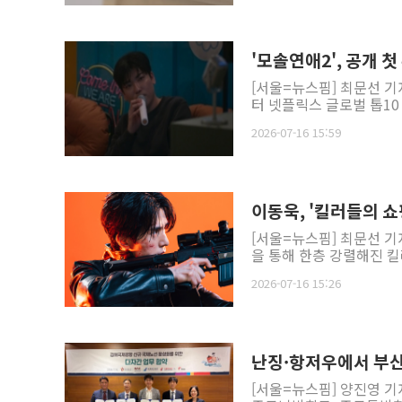
'모솔연애2', 공개 첫
[서울=뉴스핌] 최문선 기
터 넷플릭스 글로벌 톱10
2026-07-16 15:59
이동욱, '킬러들의 
[서울=뉴스핌] 최문선 기
을 통해 한층 강렬해진 킬러
2026-07-16 15:26
난징·항저우에서 부
[서울=뉴스핌] 양진영 