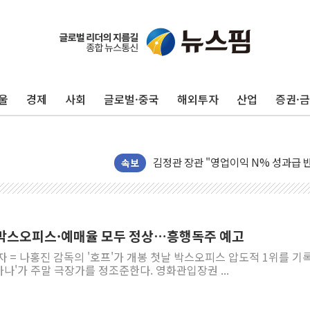
울
경제
사회
글로벌·중국
해외투자
산업
증권·
구광모, 내주 실리콘밸리서 젠슨 황 
뉴욕증시 개장 전 특징주...모더나
김정관 장관 "영업이익 N% 성과급
뉴욕증시 프리뷰, 미 주가선물 AI주
속보
청와대, 북한 단거리 탄도미사일 발사
금값 7주 만에 최고…美 고용 둔화·
[인도증시] 중동 긴장 완화에 실적 호
' 박스오피스·예매율 모두 정상…흥행독주 예고
러, 1인칭시점 드론으로 우크라 민간
자 = 나홍진 감독의 '호프'가 개봉 첫날 박스오피스 압도적 1위를 기
[베트남 증시] 지수 하락 속 'DGC
아나'가 주말 극장가를 정조준한다. 영화관입장권 ...
'월가의 황제' 다이먼 "금융시장 레
양주 섬유염색공장서 화재 1명 중상…