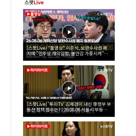
스팟
Live
[스팟Live] *풀영상* 이준석, 보완수사권 폐
지에 "민주당 개악입법, 불안감 가중시켜"｜
26.08.06 개혁신당 보완수사권 폐지 토론회
[스팟Live] '투미TV' 김제경이 내린 李정부 부
동산 정책 점수는? | 26.08.06 서울시 부동산
대토론회