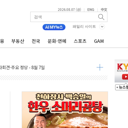
2026.08.07 (금)
ENG
中文
|
|
우 5거래일 랠리 '마침표'
패밀리 사이트
의 막바지.."美와 직접 협상 없어"
민석 후보 - 8월 7일
금융
부동산
전국
문화·연예
스포츠
GAM
차 회의…주택 공급 대책 막바지 조율할 듯
회견·주요 정당 - 8월 7일
 제한 추진…美 "통행 막을 권한 없어"
 상승… "2분기 기업 순이익 21% 증가" 전망
 나토 회원국 공격 검토… 거짓 깃발 작전"
재회…로봇·AI 데이터센터·모빌리티 구체화
·아이온큐·도어대시↑ VS 샌디스크·피그마·앱러빈↓
 반대…상법·자본시장법 개정 논의"
 차익실현 속 혼조세...웨스턴디지털·샌디스크↓