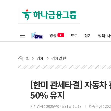
영상
포토
정치
정책·서
홈
경제
경제일반
[한미 관세타결] 자동차
50% 유지
기사입력 :
2025년07월31일 12:13
최종수정 :
20