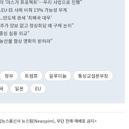
달러 '마스가 프로젝트'…우리 사업으로 진행"
.EU·日 사례 비춰 15% 가능성 무게
..반도체 관세 '최혜국 대우'
 추가 양보 없고 정상회담 때 구체 논의"
중심 실용 외교"
…농산물 협상 명확히 밝혀라"
정부
트럼프
알루미늄
통상교섭본부장
국
일본
EU
뉴스통신사 뉴스핌(Newspim), 무단 전재-재배포 금지>