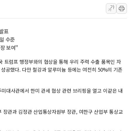
청와대, 북한 단거리 탄도미사일 발사
가
가
금값 7주 만에 최고…美 고용 둔화·
[인도증시] 중동 긴장 완화에 실적 호
러, 1인칭시점 드론으로 우크라 민간
 발표
일 수준
[베트남 증시] 지수 하락 속 'DGC
입장 보여"
'월가의 황제' 다이먼 "금융시장 레
양주 섬유염색공장서 화재 1명 중상…
미국 트럼프 행정부와의 협상을 통해 우리 주력 수출 품목인 자
데 성공했다. 다만 철강과 알루미늄 등에는 여전히 50%의 기존
 주미대사관에서 한미 관세 협상 관련 브리핑을 열고 이같은 내
 장관과 김정관 산업통상자원부 장관, 여한구 산업부 통상교