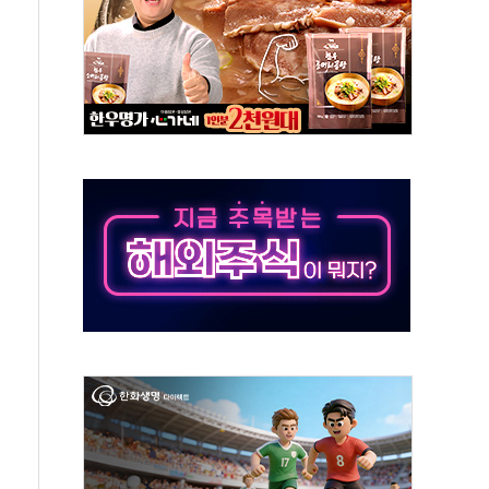
에 긴급 안보 점검회의
호르무즈 재개방 기대에 강세
조까지, 상승...호실적 보고 기업 상승세 뚜렷
인 '사파리' 공격… 시민들 공포감 극대화 전략
' 임시 주총 기대감에 홀로 상한가…마진 잔액은 사상 최고
버리지 위험수위…숨은 차입이 더 큰 변수"
대응 1단계 진압 중