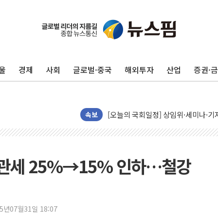
뉴욕증시, 유가·금리 부담에 하락…다
이란, 오만과 호르무즈 해협 재개방 합
[민주 당권주자 일정] 송영길·정청래·김
울
경제
사회
글로벌·중국
해외투자
산업
증권·
李대통령, 오늘 부동산 정책 점검 2
[오늘의 정치일정] 8월 7일(금)
[오늘의 국회일정] 상임위·세미나·기자
속보
이란, 美·이스라엘 선박 호르무즈 통항
유럽증시, 견조한 실적 소화하며 대부분
리투아니아 국방 "러, 우크라 드론으로
 관세 25%→15% 인하…철강
구광모, 내주 실리콘밸리서 젠슨 황 
뉴욕증시 개장 전 특징주...모더나
김정관 장관 "영업이익 N% 성과급
25년07월31일 18:07
뉴욕증시 프리뷰, 미 주가선물 AI주