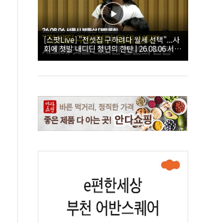
[스팟Live] "전셋집 구하려다 월세 선택"...사
회에 첫발 내디딘 청년의 한탄 | 26.08.06 서울
시 부동산 대토론회