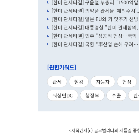
[한미 관세타결] 구윤철 부총리 "1500억
[한미 관세타결] 의약품 관세율 '예의주시'..
[한미 관세타결] 일본·EU와 키 맞추기 선방.
[한미 관세타결] 대통령실 "한미 관세합의,
[한미 관세타결] 민주 "성공적 협상…국익 
[한미 관세타결] 국힘 "車산업 손해 우려
[관련키워드]
관세
철강
자동차
협상
워싱턴DC
행정부
수출
한
<저작권자(c) 글로벌리더의 지름길 종합