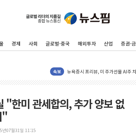
울
경제
사회
글로벌·중국
해외투자
산업
증권·
뉴욕증시 개장 전 특징주...모더나
김정관 장관 "영업이익 N% 성과급
뉴욕증시 프리뷰, 미 주가선물 AI주
속보
청와대, 북한 단거리 탄도미사일 발사
금값 7주 만에 최고…美 고용 둔화·
[인도증시] 중동 긴장 완화에 실적 호
 "한미 관세합의, 추가 양보 없
러, 1인칭시점 드론으로 우크라 민간
의"
[베트남 증시] 지수 하락 속 'DGC
'월가의 황제' 다이먼 "금융시장 레
25년07월31일 11:15
양주 섬유염색공장서 화재 1명 중상…