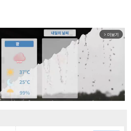
더보기
arrow_forward_ios
Mute