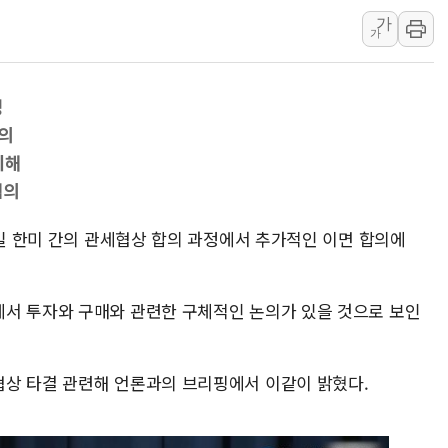
김정관 산업부 장관 "주 52시간 손봐
가
가
해군 1함대 창설 80주년…지역과 함께
[3보] 북, 원산서 동해로 단거리 탄도
핑
우크라 드론 전술, 중남미 콜롬비아에
협의
동해해경, 독도 해상서 부유물 감긴 
시해
주한미군 "오산기지 누출, 백린 아닌 
협의
구미 폐염산처리업체서 불 2시간30여
해군과 함께하는 '불금전파, 송정' 시
1일 한미 간의 관세협상 합의 과정에서 추가적인 이면 합의에
강원도 폭염특보 11일째…온열질환·가
[코인 시황] 비트코인, ETF 자금 
서 투자와 구매와 관련한 구체적인 논의가 있을 것으로 보인
상 타결 관련해 언론과의 브리핑에서 이같이 밝혔다.