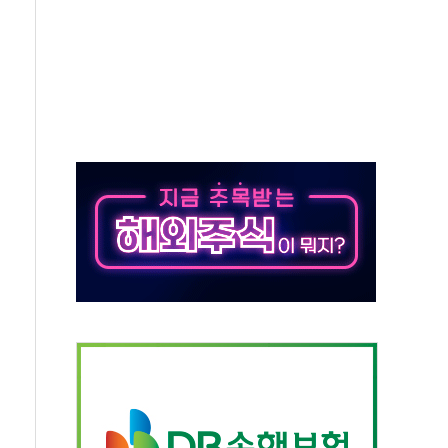
야, 경쟁상대 中과 비교해야"
하는 '선봉'의 대민 봉사
미사일 1발 발사… 올해 10번째·42일 만 도발
 새 안보 위기… 반군·마약카르텔이 습득해 전투 활용
어선 구조
무해한 표면 부식 물질"
분만에 진화...외국인 노동자 숨져
즌2
축 피해 최소화 '총력 대응'
유입에도 박스권…美 암호화폐 법안 처리 여부도 변수