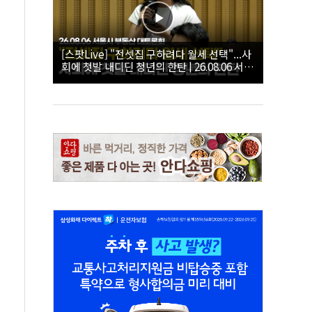
[스팟Live] "전셋집 구하려다 월세 선택"...사
회에 첫발 내디딘 청년의 한탄 | 26.08.06 서울
시 부동산 대토론회