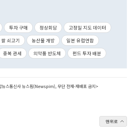
투자 구매
정상회담
고정밀 지도 데이터
쌀 쇠고기
농산물 개방
일본 유럽연합
중복 관세
의약품 반도체
펀드 투자 배분
뉴스통신사 뉴스핌(Newspim), 무단 전재-재배포 금지>
맨위로