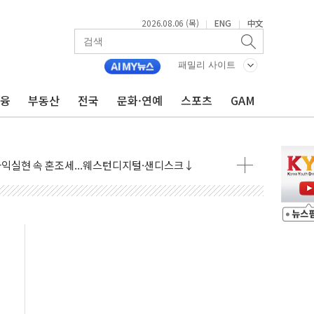
2026.08.06 (목)
ENG
中文
|
|
패밀리 사이트
금융
부동산
전국
문화·연예
스포츠
GAM
·아이온큐·도어대시↑ VS 샌디스크·피그마·앱러빈↓
 반대…상법·자본시장법 개정 논의"
 차익실현 속 혼조세...웨스턴디지털·샌디스크↓
에 긴급 안보 점검회의
호르무즈 재개방 기대에 강세
조까지, 상승...호실적 보고 기업 상승세 뚜렷
인 '사파리' 공격… 시민들 공포감 극대화 전략
' 임시 주총 기대감에 홀로 상한가…마진 잔액은 사상 최고
버리지 위험수위…숨은 차입이 더 큰 변수"
대응 1단계 진압 중