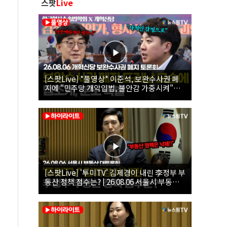
스팟
Live
[스팟Live] *풀영상* 이준석, 보완수사권 폐
지에 "민주당 개악입법, 불안감 가중시켜"｜
26.08.06 개혁신당 보완수사권 폐지 토론회
[스팟Live] '투미TV' 김제경이 내린 李정부 부
동산 정책 점수는? | 26.08.06 서울시 부동산
대토론회