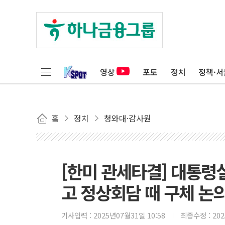
영상
포토
정치
정책·서
홈
정치
청와대·감사원
[한미 관세타결] 대통령실
고 정상회담 때 구체 논
기사입력 :
2025년07월31일 10:58
최종수정 :
20