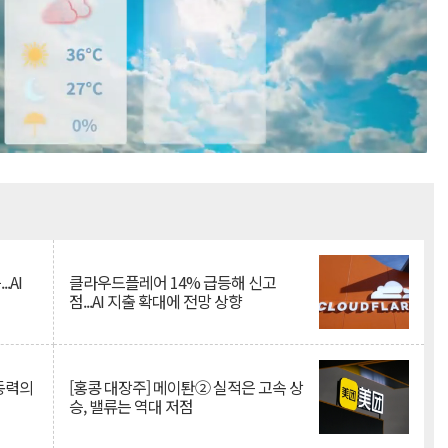
Mute
.AI
클라우드플레어 14% 급등해 신고
점...AI 지출 확대에 전망 상향
 동력의
[홍콩 대장주] 메이퇀② 실적은 고속 상
승, 밸류는 역대 저점