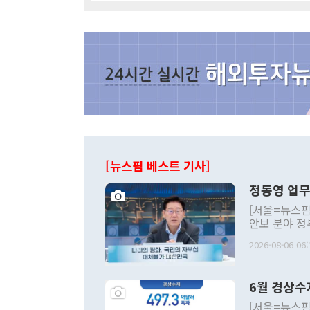
[뉴스핌 베스트 기사]
정동영 업무
[서울=뉴스핌
안보 분야 정
평화공존 발전
2026-08-06 06:
발언 중에는 
언한 것이 있
령은 공개적으
6월 경상수
주의적 희망에
관의 대북 정
[서울=뉴스핌