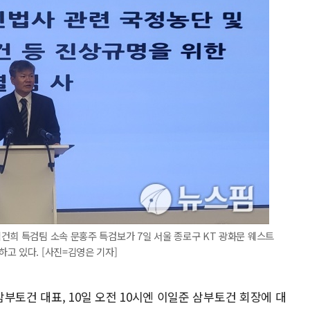
건희 특검팀 소속 문홍주 특검보가 7일 서울 종로구 KT 광화문 웨스트
고 있다. [사진=김영은 기자]
 삼부토건 대표, 10일 오전 10시엔 이일준 삼부토건 회장에 대