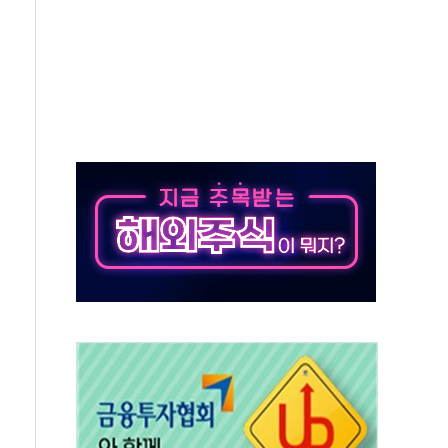
주의보…10일까지 최대 3.5m 높은 물결
사망 23명…정부, 비상대응기구 가동
, 수도 베이징도 부동산 규제 철폐
위 상승으로 피서객 7명 고립…전원 구조
별똥별 멍' 운영…페르세우스 유성우 관측
시간당 50mm 이상 폭우…호우경보 발효
0대 숨져…온열질환 여부 조사
능시험 오전 집중 편성…체감온도 38도 넘으면 중단
누르기 방지법' 전면 재검토 지시