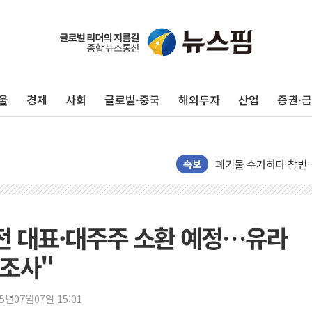
울
경제
사회
글로벌·중국
해외투자
산업
증권·
美, 이란전 출구전략 
강릉·동해·삼척 시간당
폐기물 수거하다 참변
서울 중랑구 주택가서 
속보
李대통령 "결혼 때문에 
여수 오동도 인근 해상
추미애, '위안부' 피해
전 대표·대주주 소환 예정…유라
인천 선재도 갯벌서 해루
 조사"
인천서 말다툼 중 어머니
'화합' 꺼낸 김민석에
25년07월07일 15:01
李대통령, ISA 개편 