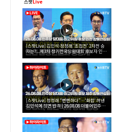
스팟
Live
[스팟Live] 김민석·정청래 ‘초접전’ 2차전 승
자는?...제3차 정기전국당원대회 후보자 인천
합동연설회 생중계 | 26.08.08
[스팟Live] 정청래 “뻔뻔하다”…‘화합’ 꺼낸
김민석에 정면 반격 | 26.08.08 더불어민주당
당대표·최고위원 후보 제주 합동연설회