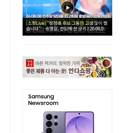
[스팟Live] “정청래 후보 그동안 고생 많이 했
습니다”…송영길, 연임에 선 긋기 | 26.08.08
더불어민주당 당대표·최고위원 후보 제주 합
동연설회