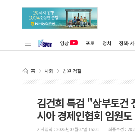
영상
포토
정치
정책·서
홈
사회
법원·검찰
김건희 특검 "삼부토건 
시아 경제인협회 임원도
기사입력 :
2025년07월07일 15:01
최종수정 :
20