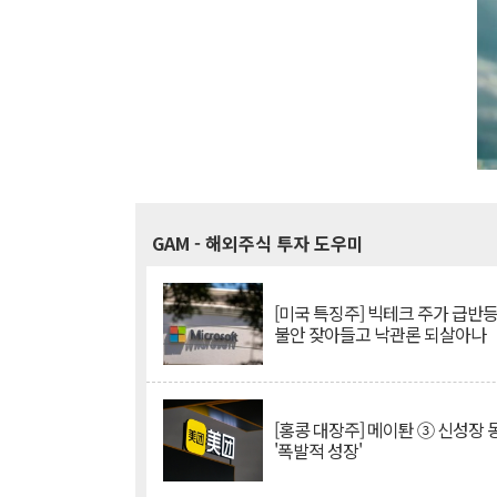
GAM
- 해외주식 투자 도우미
[미국 특징주] 빅테크 주가 급반등..
불안 잦아들고 낙관론 되살아나
[홍콩 대장주] 메이퇀 ③ 신성장
'폭발적 성장'