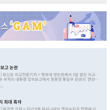
보고 논란
] 유신모 외교전문기자 = 청와대 영빈관에서 5일 열린 외교·
부 부처의 대통령 업무보고에서 정동영 통일부 장관의 '한반도
 구상'과 업무보고 발언이 논란을 빚고 있다. 이날 정 장관의
10
정부 내 조율을 거치지 않은 사안을 정책으로 추진하겠다고 공
는가 하면 사실 관계에 맞지 않은 설명도 있었다. 이재명 대통
로 신중을 기해 달라고 경고했고, 조현 외교부 장관은 '이상
지 최대 흑자
 근거한 비현실적 구상'이라는 비판을 내놨다. 그동안 정 장
책 관련 발언이 물의를 빚은 적은 여러 번 있지만 대통령과 유
] 박가연 기자 = 지난 6월 우리나라의 경상수지가 전월에 이