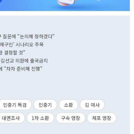
구 질문에 "논의해 정하겠다"
강제구인' 시나리오 주목
환 결정할 것"
 중 김선교 의원에 출국금지
에 "차차 준비해 진행"
민중기 특검
민중기
소환
김 여사
대면조사
1차 소환
구속 영장
체포 영장