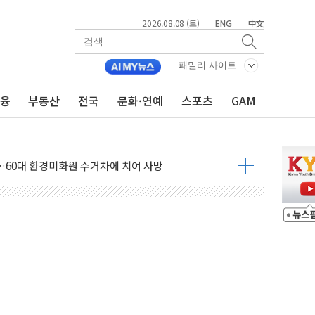
2026.08.08 (토)
ENG
中文
|
|
패밀리 사이트
금융
부동산
전국
문화·연예
스포츠
GAM
만지작…공습 한계·탄약 부족 현실화
 최대 50㎜ 폭우…강원 동해안 강한 비 어어져
…60대 환경미화원 수거차에 치여 사망
흉기 난동…60대 남성 2명 숨져
손해 보는 일 없게"…'결혼 페널티' 22개 과제 손본다
서 모터보트 전복…1명 사망·1명 실종
자 기림의 날 참석..."국제적 시민 연대로 목소리 내야"
질 중 실종 60대 나흘만에 숨진 채 발견
 흉기 살해 10대 아들 체포
 '뻔뻔' 받아친 정청래…제주 연설서 신경전 고조
재검토 지시…與 "적극 환영"·野 "졸속 국정"