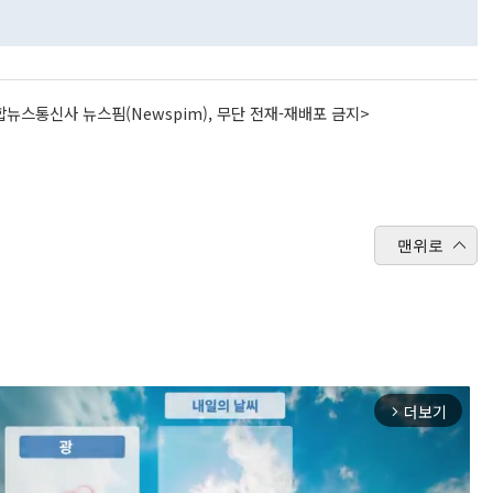
뉴스통신사 뉴스핌(Newspim), 무단 전재-재배포 금지>
맨위로
더보기
arrow_forward_ios