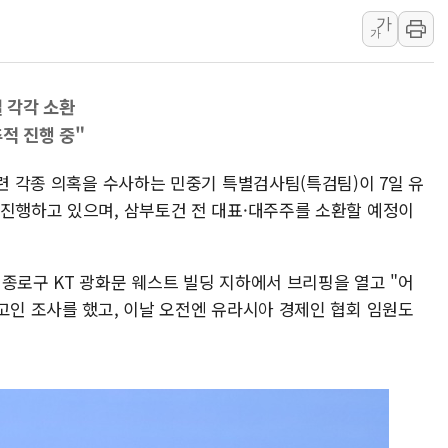
가
동해중부 전 해상 풍랑
가
연일 폭염에 온열질환 
中 전방위 아파트 부양
일 각각 소환
인제 용대리 계곡서 수
적 진행 중"
동해시, 11~14일 '
강원 중·남부 동해안 
관련 각종 의혹을 수사하는 민중기 특별검사팀(특검팀)이 7일 유
청양 밭에서 일하던 9
 진행하고 있으며, 삼부토건 전 대표·대주주를 소환할 예정이
폭염에 車 운전면허 기
李대통령, 'ISA·주가
종로구 KT 광화문 웨스트 빌딩 지하에서 브리핑을 열고 "어
고인 조사를 했고, 이날 오전엔 유라시아 경제인 협회 임원도