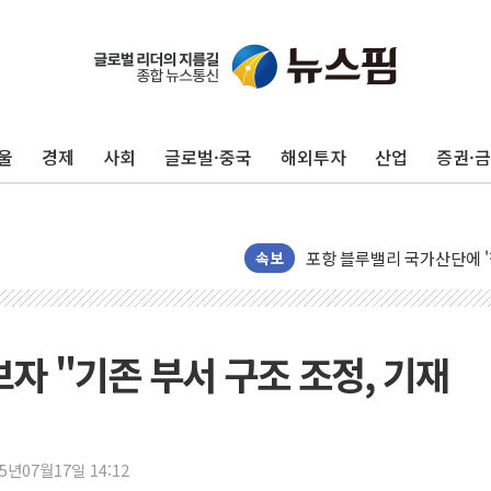
울
경제
사회
글로벌·중국
해외투자
산업
증권·
125mm 폭우 쏟아진 울진..
평택 진위면 공장서 질식사
포항 블루밸리 국가산단에 '
속보
상주 낙동강 선착장 하류서 50
[종합] 김민석, 정청래에 누적 1
민주당 경북도당위원장에 오중
자 "기존 부서 구조 조정, 기재
인천서 말다툼 중 어머니 살
김민석, 강원·대구·경북 경선서
[속보] 민주, 강원·대구·경북 
25년07월17일 14:12
[속보] 민주, 경북 경선 결과 