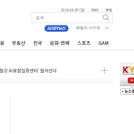
2026.08.09 (일)
ENG
中文
|
|
패밀리 사이트
금융
부동산
전국
문화·연예
스포츠
GAM
.'두천~하당'·'올미골교' 차량 통행 선제 제한
고 발생…작업자 1명 숨져
철강 AI융합실증센터' 들어선다
대 숨진 채 발견...경찰, 조사 중
.48%p 차 선두 유지...金 46.01% vs 鄭 44.53%
기 당선...합산득표율 68.63%
해 10대 구속…범행 후 반려견도 죽여
 정청래에 승리…金 48.54% vs 鄭 44.40%
경선 결과...김민석 48.54% 정청래 44.40%
발표...김민석 47.37% 정청래 45.71% 송영길 6.92%