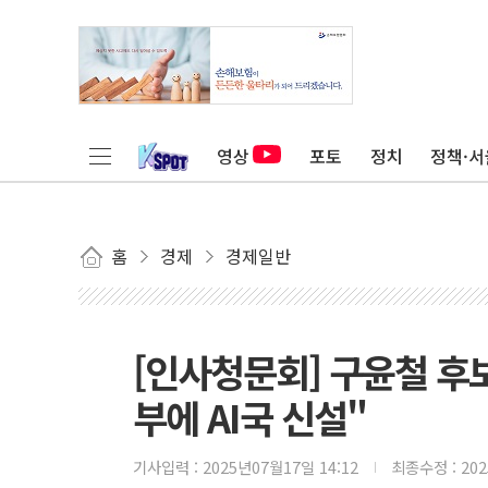
영상
포토
정치
정책·서
홈
경제
경제일반
[인사청문회] 구윤철 후보
부에 AI국 신설"
기사입력 :
2025년07월17일 14:12
최종수정 :
20