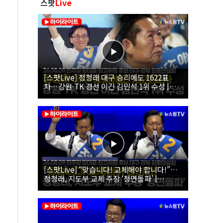
스팟
Live
[스팟Live] 정청래 대구 승리에도 1622표
차…강원·TK 경선 이긴 김민석 1위 수성 |
26.08.09 더불어민주당 당대표·최고위원 후
보 대구·경북 합동연설회
[스팟Live] “맞습니다! 교체해야 합니다!”…
정청래, 지도부 교체 주장 ‘정면돌파’ |
26.08.09 더불어민주당 당대표·최고위원 후
보 대구·경북 합동연설회