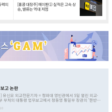
 동력의
[홍콩 대장주] 메이퇀② 실적은 고속 상
승, 밸류는 역대 저점
보고 논란
] 유신모 외교전문기자 = 청와대 영빈관에서 5일 열린 외교·
부 부처의 대통령 업무보고에서 정동영 통일부 장관의 '한반도
 구상'과 업무보고 발언이 논란을 빚고 있다. 이날 정 장관의
10
정부 내 조율을 거치지 않은 사안을 정책으로 추진하겠다고 공