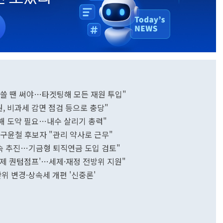
 쓸 땐 써야…타겟팅해 모든 재원 투입"
원, 비과세 감면 점검 등으로 충당"
통해 도약 필요…내수 살리기 총력"
구윤철 후보자 "관리 약사로 근무"
속 추진…기금형 퇴직연금 도입 검토"
'경제 퀀텀점프'…세제·재정 전방위 지원"
위 변경·상속세 개편 '신중론'