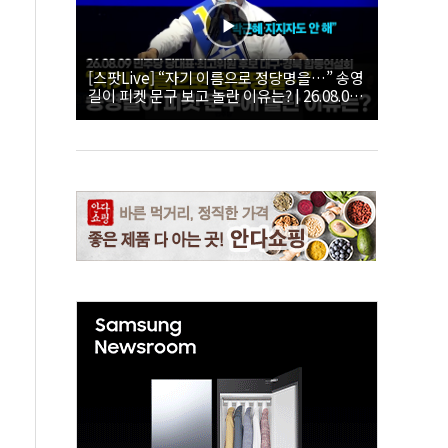
[스팟Live] “자기 이름으로 정당명을…” 송영
길이 피켓 문구 보고 놀란 이유는? | 26.08.09
더불어민주당 당대표·최고위원 후보 대구·경
북 합동연설회