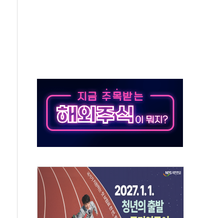
발표...정청래 47.82% 김민석 46.35% 송영길 5.83%
발표...김민석 50.30% 정청래 41.94% 송영길 7.76%
객 400명 맞이…"마음 잇는 시간 되길"
 지급 확정되나…재상고 앞두고 막판 셈법
'행복상자' 전달
극기 거꾸로' 논란…이틀만에 철거
 예술·체육요원 최대 33% 감축
 역대 최대폭 감소한 9.4%↓…유통업계 양극화 심화
 특사'로 콜롬비아 대통령 취임식 참석
시간당 30mm 강한 비...호우 피해 없어