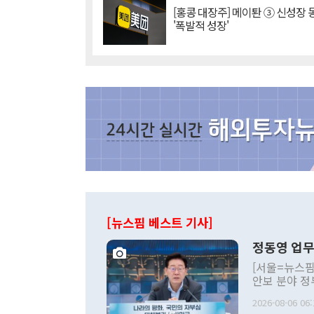
[홍콩 대장주] 메이퇀 ③ 신성장
'폭발적 성장'
[뉴스핌 베스트 기사]
정동영 업무
[서울=뉴스핌
안보 분야 정
평화공존 발전
2026-08-06 06:
발언 중에는 