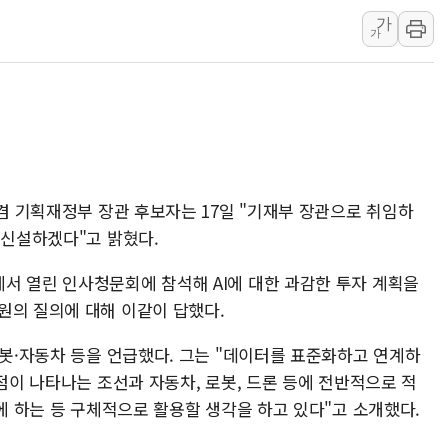
가
[속보] 민주, 대구 경선 결과 
가
[속보] 민주, 강원 경선 결과 
정재헌 CEO, SKT 장기고
최태원, 노소영에 9440억
하나금융, 명동 소상공인에 
인천시 광복절 현수막 '태
병무청, 보충역 전면 손질…
 겸 기획재정부 장관 후보자는 17일 "기재부 장관으로 취임하
 신설하겠다"고 밝혔다.
홈플러스發 대형마트 판매,
윤준병·이해민 의원, '정부
서 열린 인사청문회에 참석해 AI에 대한 과감한 투자 계획을
'호우·산사태 주의보' 울진 
원의 질의에 대해 이같이 답했다.
로봇·자동차 등을 언급했다. 그는 "데이터를 표준화하고 연계하
장점이 나타나는 조선과 자동차, 로봇, 드론 등에 전반적으로 적
'에 하는 등 구체적으로 활용할 생각을 하고 있다"고 소개했다.