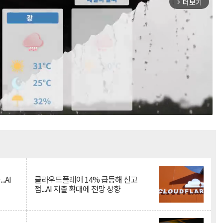
더보기
arrow_forward_ios
Mute
.AI
클라우드플레어 14% 급등해 신고
점...AI 지출 확대에 전망 상향