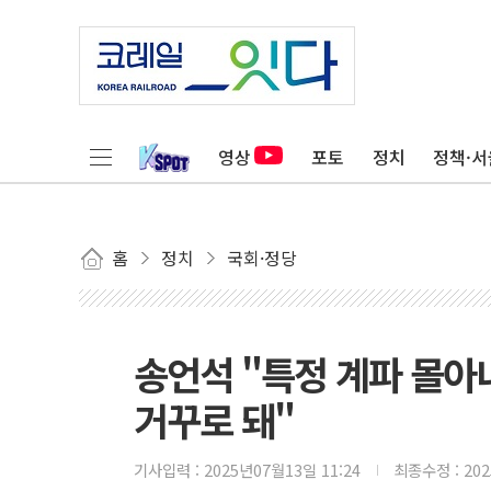
영상
포토
정치
정책·서
홈
정치
국회·정당
송언석 "특정 계파 몰아
거꾸로 돼"
기사입력 :
2025년07월13일 11:24
최종수정 :
20