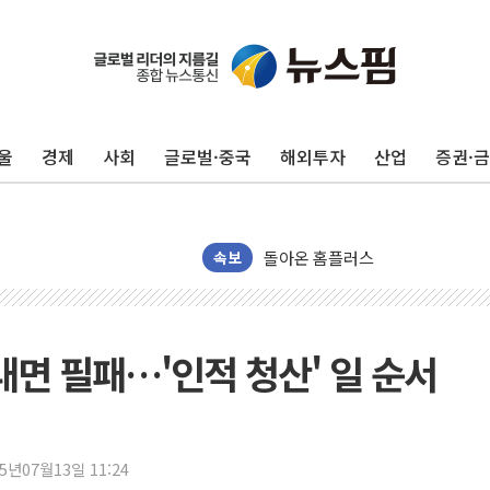
수박으로 여름 나는 하마
전남광주 구례 산불 32분 만에 주
캠코, 5918억원 규모 압류재산 15
울
경제
사회
글로벌·중국
해외투자
산업
증권·
[시승기] 공간·승차감 잡은 볼보 E
가오픈한 홈플러스
돌아온 홈플러스
속보
[종합] 청도 흥선리 야산 산불 1
한미 법카 제보자 "신동국과 무관
라인게임즈, '콰이어트' 테스트 참
내면 필패…'인적 청산' 일 순서
에어로케이항공, 청주-중국 청두 노
네이버, AI 브리핑 도입 후 블로그
SKT, '8월 월간 럭키 페스타' 실시
25년07월13일 11:24
LG헬로비전 '헬로모바일', 교보문