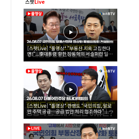
스팟
Live
[스팟Live] *풀영상* "부동산 지옥 고집한다
면!"...李대통령 향한 장동혁의 서슬퍼런 일갈
| 26.08.07 국민의힘 부동산정책 정상화 특별
위원회 전체회의
[스팟Live] *풀영상* 한병도 “국민의힘, 말로
만 주택 공급…공급 법안 처리 협조하라”｜
26.08.07 더불어민주당 원내대책회의