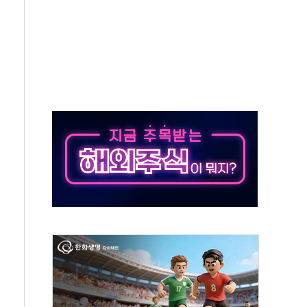
 호출 서비스
..지역축제 '불금전파, 송정'과 상생
비 본격화…'AI 데이터 기반 메디테크 혁신허브' 구상
로 출입 통제
추돌…1명 심정지·5명 부상
..진화헬기 3대 투입
 항소심도 징역 3년