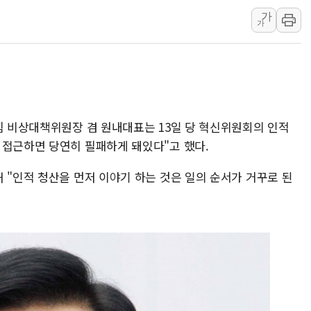
KTis, 02-114로 카카오 T 택시
가
가
해군1함대 '창설 80주년' 기념식.
원주시, 첨단의료복합단지 지정 준
삼척시, 무건리 이끼폭포 생태탐방
전남광주 화정역 인근 도로 4중 
청도 문수리 야산서 산불 진화 중.
힘 비상대책위원장 겸 원내대표는 13일 당 혁신위원회의 인적
'해병 순직 책임' 임성근 전 사단장
 접근하면 당연히 필패하게 돼있다"고 했다.
 "인적 청산을 먼저 이야기 하는 것은 일의 순서가 거꾸로 된