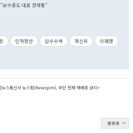
"보수중도 대표 경제통"
장
인적청산
압수수색
혁신위
이재명
뉴스통신사 뉴스핌(Newspim), 무단 전재-재배포 금지>
맨위로