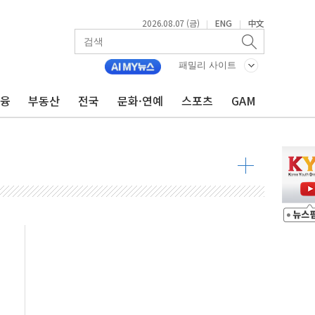
2026.08.07 (금)
ENG
中文
|
|
패밀리 사이트
불 진화...인명피해 없어
06건 공매
금융
부동산
전국
문화·연예
스포츠
GAM
X90…'올 터치'는 호불호
시간36분만에 주불진화....인명피해 없어
…자료는 전·현직 직원으로부터 확보"
가자 3만 명 돌파
선 운항허가 취득...중국 노선 다변화
 창작자 지원 규모 2배 확대
...휴대폰 결제 최대 6000원 할인
고 제휴 전자책 요금제 출시