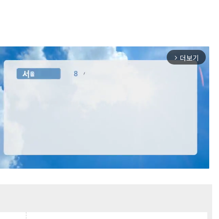
더보기
arrow_forward_ios
Mute