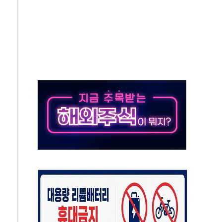
동
톱'… 美 해상봉쇄 영향
각
체주 '활짝'
스닥 선물 1%대 상승
상 기대 후퇴
·태양광주↑ VS 트레이드데스크·웬디스↓
 끝까지 찾겠다"