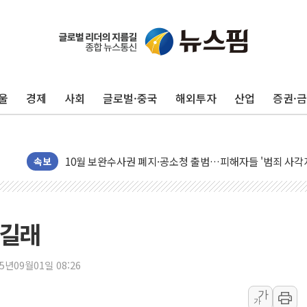
울
경제
사회
글로벌·중국
해외투자
산업
증권·
오세훈 "용산공원 주택 검토, 민주당 스스로 원칙 뒤집는 
충북 주말 무더위 지속…청주·진천 35도, 곳곳 소나기
10월 보완수사권 폐지·공소청 출범…피해자들 '범죄 사각
민주, 오늘 제주·인천 경선 결과 발표...'김민석 재역전 vs
속보
한상협, 업계 개인정보 보안 새판 짠다…'자율규제단체' 
뉴욕증시, 고용 쇼크에 금리 인상 우려 후퇴…S&P500 
트럼프, 쿡 연준 이사 해임 재추진…"26일까지 의혹 소명"
 길래
유럽증시, 美 고용 예상 밖 부진에 연준 금리 인상 가능성 
미 연준 매파 기세 꺾이나…고용 감소에 9월 동결 전망 우
25년09월01일 08:26
[종합] 이슬람 수니파 3국, '공동방위협정' 체결… 이스라
가
가
트럼프, 백신·자폐증 행정명령 검토…"이르면 다음 주"