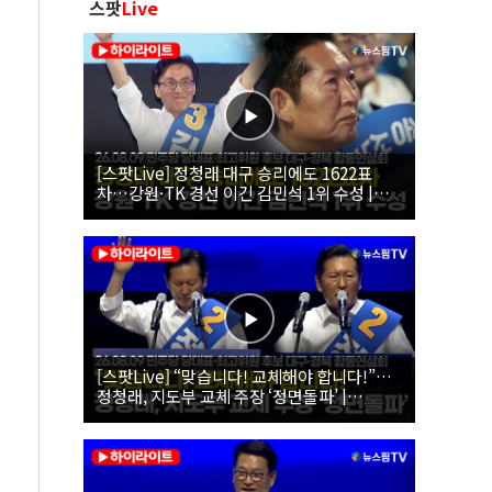
스팟
Live
[스팟Live] 정청래 대구 승리에도 1622표
차…강원·TK 경선 이긴 김민석 1위 수성 |
26.08.09 더불어민주당 당대표·최고위원 후
보 대구·경북 합동연설회
[스팟Live] “맞습니다! 교체해야 합니다!”…
정청래, 지도부 교체 주장 ‘정면돌파’ |
26.08.09 더불어민주당 당대표·최고위원 후
보 대구·경북 합동연설회