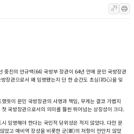
가
하나금융, 명동 소상공인에 
가
인천시 광복절 현수막 '태
병무청, 보충역 전면 손질…
홈플러스發 대형마트 판매,
윤준병·이해민 의원, '정부
'호우·산사태 주의보' 울진 
 중진의 안규백(64) 국방부 장관이 64년 만에 문민 국방장관
 국방장관으로서 왜 임명됐는지 단 한 순간도 초심(初心)을 잊
했듯이 문민 국방장관의 사명과 책임, 무게는 결코 가볍지
 첫 국방장관으로서의 의미를 훨씬 뛰어넘는 상징성이 크다.
시 임명해야 한다는 국민적 당위성은 적지 않았다. 다만 문
 않았고 예비역 장성을 비롯한 군(軍)의 저항이 만만치 않았