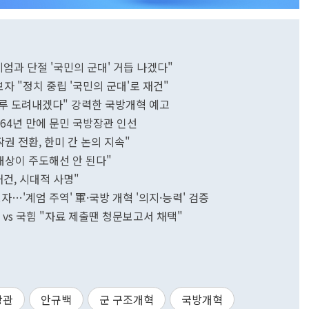
엄과 단절 '국민의 군대' 거듭 나겠다"
자 "정치 중립 '국민의 군대'로 재건"
연루 도려내겠다" 강력한 국방개혁 예고
64년 만에 문민 국방장관 인선
권 전환, 한미 간 논의 지속"
대상이 주도해선 안 된다"
건, 시대적 사명"
자…'계엄 주역' 軍·국방 개혁 '의지·능력' 검증
 vs 국힘 "자료 제출땐 청문보고서 채택"
장관
안규백
군 구조개혁
국방개혁