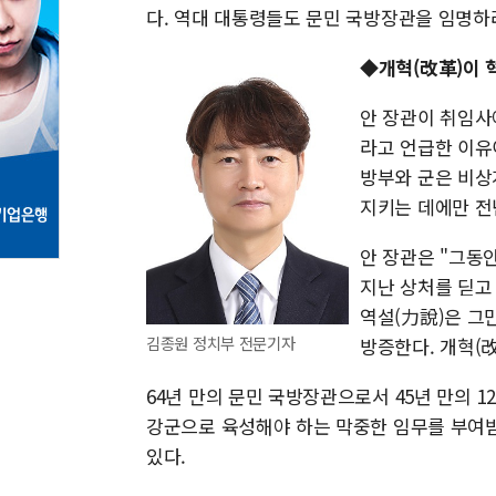
다. 역대 대통령들도 문민 국방장관을 임명하
◆개혁(改革)이 
안 장관이 취임사
라고 언급한 이유
방부와 군은 비상
지키는 데에만 전
안 장관은 "그동
지난 상처를 딛고
역설(力說)은 그
김종원 정치부 전문기자
방증한다. 개혁(
64년 만의 문민 국방장관으로서 45년 만의 1
강군으로 육성해야 하는 막중한 임무를 부여받
있다.