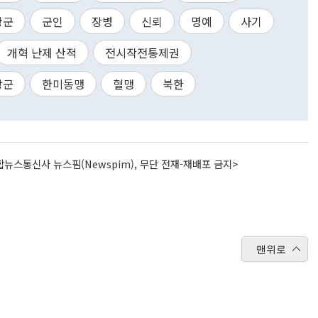
강군
군인
장병
신뢰
명예
사기
개혁 난제 산적
전시작전통제권
장군
한미동맹
혈맹
북한
뉴스통신사 뉴스핌(Newspim), 무단 전재-재배포 금지>
맨위로