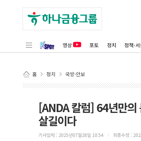
영상
포토
정치
정책·서
홈
정치
국방·안보
[ANDA 칼럼] 64년만
살길이다
기사입력 :
2025년07월28일 10:54
최종수정 :
20