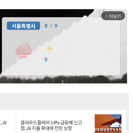
더보기
arrow_forward_ios
Mute
.AI
클라우드플레어 14% 급등해 신고
점...AI 지출 확대에 전망 상향