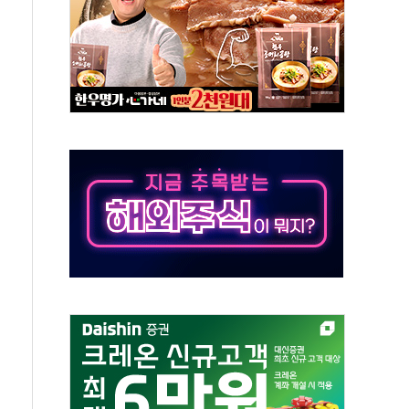
'행복상자' 전달
극기 거꾸로' 논란…이틀만에 철거
 예술·체육요원 최대 33% 감축
 역대 최대폭 감소한 9.4%↓…유통업계 양극화 심화
 특사'로 콜롬비아 대통령 취임식 참석
시간당 30mm 강한 비...호우 피해 없어