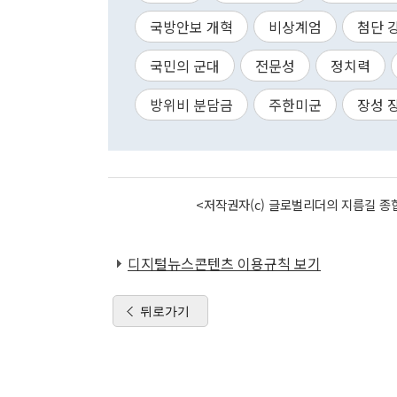
국방안보 개혁
비상계엄
첨단 
국민의 군대
전문성
정치력
방위비 분담금
주한미군
장성 
<저작권자(c) 글로벌리더의 지름길 종합
디지털뉴스콘텐츠 이용규칙 보기
뒤로가기