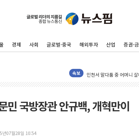
125mm 폭우 쏟아진 울진..
평택 진위면 공장서 질식사
포항 블루밸리 국가산단에 '
울
경제
사회
글로벌·중국
해외투자
산업
증권·
상주 낙동강 선착장 하류서 50
[종합] 김민석, 정청래에 누적 1
민주당 경북도당위원장에 오중
인천서 말다툼 중 어머니 살
속보
김민석, 강원·대구·경북 경선서
[속보] 민주, 강원·대구·경북 
[속보] 민주, 경북 경선 결과 
의 문민 국방장관 안규백, 개혁만이
[속보] 민주, 대구 경선 결과 
[속보] 민주, 강원 경선 결과 
정재헌 CEO, SKT 장기고
25년07월28일 10:54
최태원, 노소영에 9440억