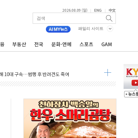
2026.08.09 (일)
ENG
中文
|
|
.'두천~하당'·'올미골교' 차량 통행 선제 제한
고 발생…작업자 1명 숨져
패밀리 사이트
철강 AI융합실증센터' 들어선다
금융
부동산
전국
문화·연예
스포츠
GAM
대 숨진 채 발견...경찰, 조사 중
.48%p 차 선두 유지...金 46.01% vs 鄭 44.53%
기 당선...합산득표율 68.63%
해 10대 구속…범행 후 반려견도 죽여
 정청래에 승리…金 48.54% vs 鄭 44.40%
경선 결과...김민석 48.54% 정청래 44.40%
발표...김민석 47.37% 정청래 45.71% 송영길 6.92%
발표...정청래 47.82% 김민석 46.35% 송영길 5.83%
발표...김민석 50.30% 정청래 41.94% 송영길 7.76%
객 400명 맞이…"마음 잇는 시간 되길"
 지급 확정되나…재상고 앞두고 막판 셈법