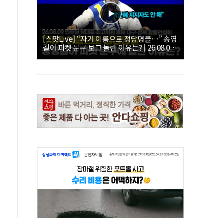
[스팟Live] “자기 이름으로 정당명을…” 송영
길이 피켓 문구 보고 놀란 이유는? | 26.08.09
더불어민주당 당대표·최고위원 후보 대구·경
북 합동연설회