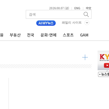
2026.08.07 (금)
ENG
中文
|
|
패밀리 사이트
금융
부동산
전국
문화·연예
스포츠
GAM
 발언' 논란 서범수·진종오 징계절차 개시
불 진화...인명피해 없어
06건 공매
X90…'올 터치'는 호불호
시간36분만에 주불진화....인명피해 없어
…자료는 전·현직 직원으로부터 확보"
가자 3만 명 돌파