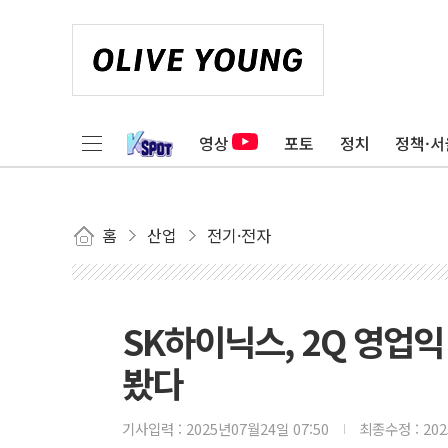
영상
포토
정치
정책·서
홈
산업
전기·전자
SK하이닉스, 2Q 영업익 
봤다
기사입력 :
2025년07월24일 07:50
최종수정 :
20