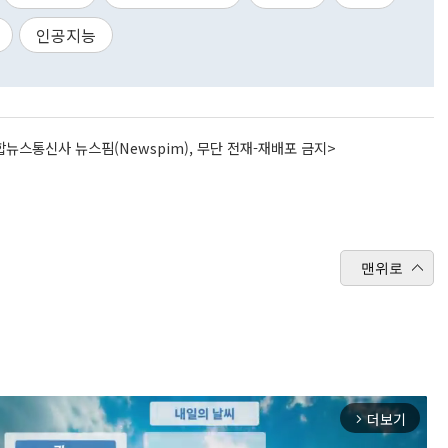
인공지능
뉴스통신사 뉴스핌(Newspim), 무단 전재-재배포 금지>
맨위로
더보기
arrow_forward_ios