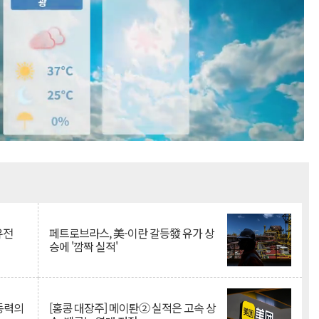
Mute
유전
페트로브라스, 美-이란 갈등發 유가 상
승에 '깜짝 실적'
 동력의
[홍콩 대장주] 메이퇀② 실적은 고속 상