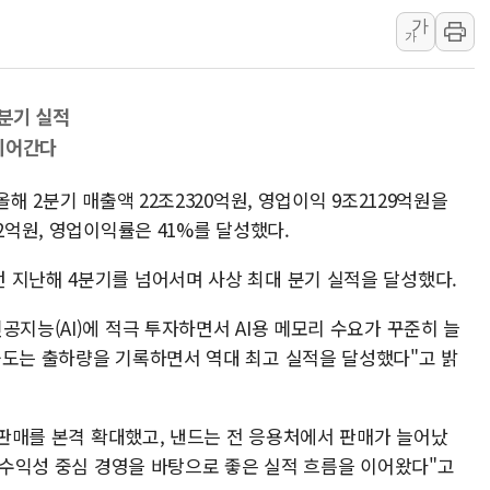
가
에어로케이항공, 청주-중국 청두 노
가
네이버, AI 브리핑 도입 후 블로그
SKT, '8월 월간 럭키 페스타' 실시
 분기 실적
LG헬로비전 '헬로모바일', 교보문
이어간다
KTis, 02-114로 카카오 T 택시
해군1함대 '창설 80주년' 기념식.
해 2분기 매출액 22조2320억원, 영업이익 9조2129억원을
원주시, 첨단의료복합단지 지정 준
2억원, 영업이익률은 41%를 달성했다.
삼척시, 무건리 이끼폭포 생태탐방
 지난해 4분기를 넘어서며 사상 최대 분기 실적을 달성했다.
임동원 전 장관과 대화 나누는 정
취재진과 대화하는 정세현 전 통일
공지능(AI)에 적극 투자하면서 AI용 메모리 수요가 꾸준히 늘
웃도는 출하량을 기록하면서 역대 최고 실적을 달성했다"고 밝
단 판매를 본격 확대했고, 낸드는 전 응용처에서 판매가 늘어났
과 수익성 중심 경영을 바탕으로 좋은 실적 흐름을 이어왔다"고