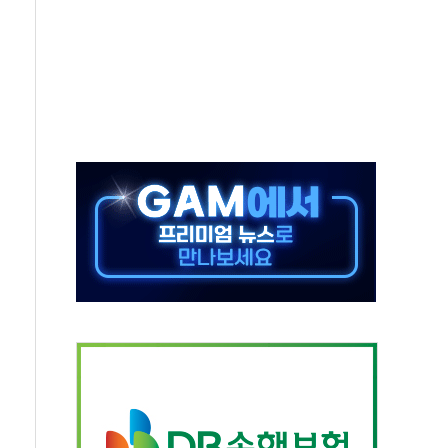
선 운항허가 취득...중국 노선 다변화
 창작자 지원 규모 2배 확대
...휴대폰 결제 최대 6000원 할인
고 제휴 전자책 요금제 출시
 호출 서비스
..지역축제 '불금전파, 송정'과 상생
비 본격화…'AI 데이터 기반 메디테크 혁신허브' 구상
로 출입 통제
동영 통일부 장관
부 장관