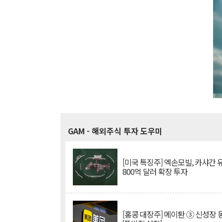
GAM
- 해외주식 투자 도우미
[미국 특징주] 엑손모빌, 카샤간 
800억 달러 확장 투자
[홍콩 대장주] 메이퇀 ③ 신성장