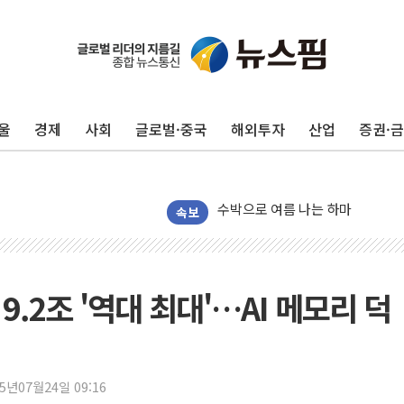
울
경제
사회
글로벌·중국
해외투자
산업
증권·
국민의힘 윤리위, '부산 돌려차기
수박으로 여름 나는 하마
전남광주 구례 산불 32분 만에 주
속보
캠코, 5918억원 규모 압류재산 15
[시승기] 공간·승차감 잡은 볼보 E
가오픈한 홈플러스
9.2조 '역대 최대'…AI 메모리 덕
돌아온 홈플러스
[종합] 청도 흥선리 야산 산불 1
한미 법카 제보자 "신동국과 무관
25년07월24일 09:16
라인게임즈, '콰이어트' 테스트 참