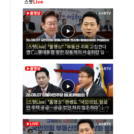
스팟
Live
[스팟Live] *풀영상* "부동산 지옥 고집한다
면!"...李대통령 향한 장동혁의 서슬퍼런 일갈
| 26.08.07 국민의힘 부동산정책 정상화 특별
위원회 전체회의
[스팟Live] *풀영상* 한병도 “국민의힘, 말로
만 주택 공급…공급 법안 처리 협조하라”｜
26.08.07 더불어민주당 원내대책회의