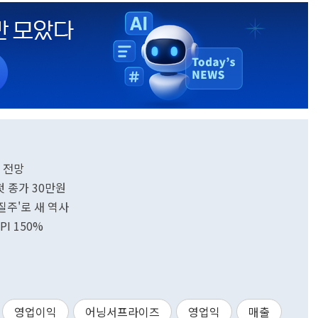
파 전망
첫 종가 30만원
질주'로 새 역사
I 150%
영업이익
어닝서프라이즈
영업익
매출