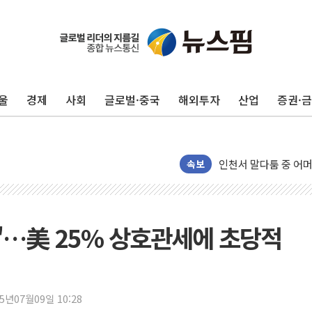
울
경제
사회
글로벌·중국
해외투자
산업
증권·
추미애, '위안부' 피해
인천 선재도 갯벌서 해
인천서 말다툼 중 어머
속보
'화합' 꺼낸 김민석에
李대통령, ISA 개편 
동해중부 전 해상 풍랑
"…美 25% 상호관세에 초당적
연일 폭염에 온열질환
中 전방위 아파트 부양
인제 용대리 계곡서 
25년07월09일 10:28
동해시, 11~14일 