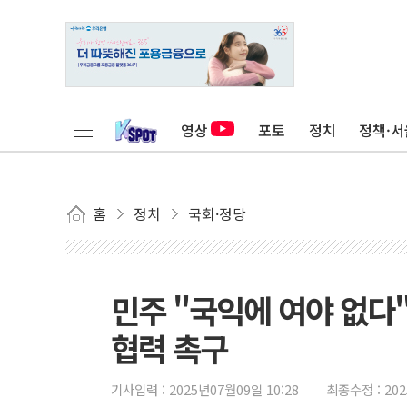
영상
포토
정치
정책·서
홈
정치
국회·정당
민주 "국익에 여야 없다
협력 촉구
기사입력 :
2025년07월09일 10:28
최종수정 :
20