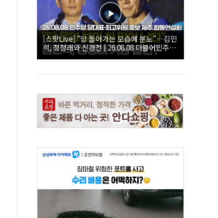
[스팟Live] “당 돌아가는 모습에 분노”…김민
석, 정청래와 신경전 | 26.08.08 더불어민주당
당대표·최고위원 후보 제주 합동연설회