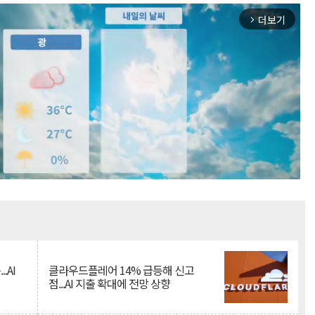
더보기
arrow_forward_ios
Mute
.AI
클라우드플레어 14% 급등해 신고
점...AI 지출 확대에 전망 상향