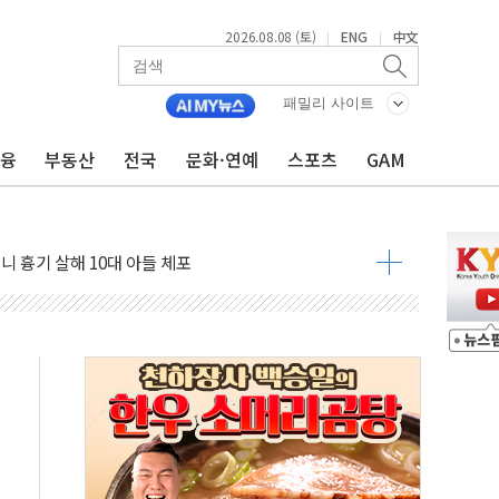
2026.08.08 (토)
ENG
中文
|
|
패밀리 사이트
금융
부동산
전국
문화·연예
스포츠
GAM
자 기림의 날 참석..."국제적 시민 연대로 목소리 내야"
루질 중 실종 60대 나흘만에 숨진 채 발견
니 흉기 살해 10대 아들 체포
 '뻔뻔' 받아친 정청래…제주 연설서 신경전 고조
재검토 지시…與 "적극 환영"·野 "졸속 국정"
주의보…10일까지 최대 3.5m 높은 물결
 사망 23명…정부, 비상대응기구 가동
, 수도 베이징도 부동산 규제 철폐
수위 상승으로 피서객 7명 고립…전원 구조
'별똥별 멍' 운영…페르세우스 유성우 관측