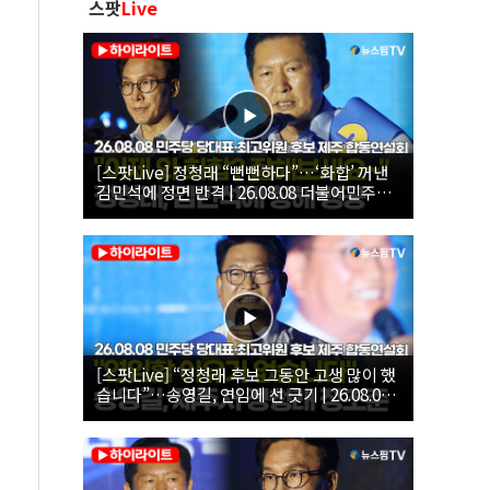
스팟
Live
[스팟Live] 정청래 “뻔뻔하다”…‘화합’ 꺼낸
김민석에 정면 반격 | 26.08.08 더불어민주당
당대표·최고위원 후보 제주 합동연설회
[스팟Live] “정청래 후보 그동안 고생 많이 했
습니다”…송영길, 연임에 선 긋기 | 26.08.08
더불어민주당 당대표·최고위원 후보 제주 합
동연설회