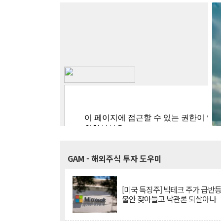
GAM
- 해외주식 투자 도우미
[미국 특징주] 빅테크 주가 급반등..
불안 잦아들고 낙관론 되살아나