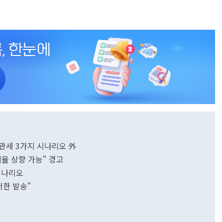
호관세 3가지 시나리오 外
율 상향 가능" 경고
시나리오
서한 발송"