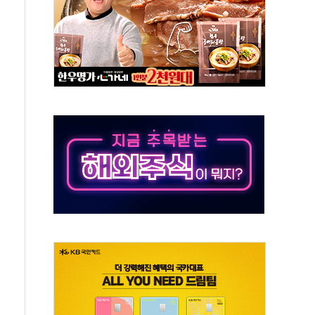
 시간당 50mm 이상 폭우…호우경보 발효
90대 숨져…온열질환 여부 조사
기능시험 오전 집중 편성…체감온도 38도 넘으면 중단
가누르기 방지법' 전면 재검토 지시
 시간당 20~30mm 강한 비...가뭄 해소될 듯
지속…내륙 곳곳 소나기
 검토, 민주당 스스로 원칙 뒤집는 것"
…청주·진천 35도, 곳곳 소나기
지·공소청 출범…피해자들 '범죄 사각지대' 우려
 보안 새판 짠다…'자율규제단체' 타진