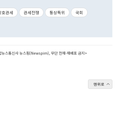
상호관세
관세전쟁
통상특위
국회
뉴스통신사 뉴스핌(Newspim), 무단 전재-재배포 금지>
맨위로