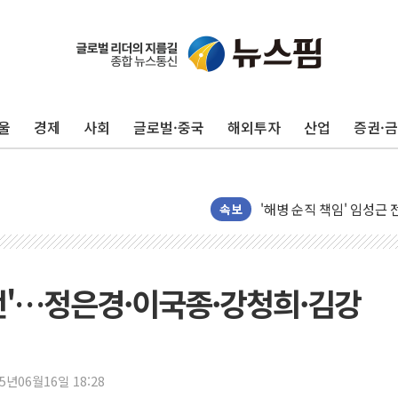
울
경제
사회
글로벌·중국
해외투자
산업
증권·
전남광주 화정역 인근 도로
청도 문수리 야산서 산불 
'해병 순직 책임' 임성근 
헥토이노베이션, 상반기 매
속보
우리은행, 고창해상풍력에 
NH농협은행, 모두투어 
민병덕 "오늘 67개 점포
전'…정은경·이국종·강청희·김강
하나금융이 쏘아 올린 CI
종합특검, '尹 관저 이전 
코스피·코스닥 오전 동반
25년06월16일 18:28
'입추'인데 연일 찜통더