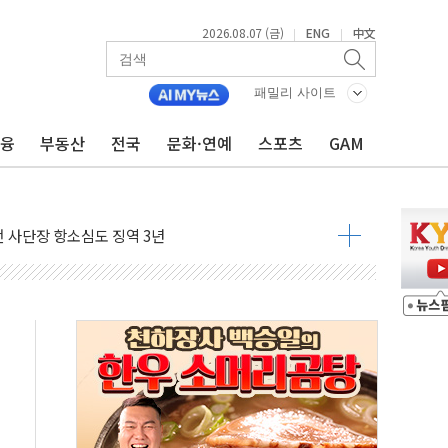
2026.08.07 (금)
ENG
中文
|
|
패밀리 사이트
금융
부동산
전국
문화·연예
스포츠
GAM
 4중 추돌…1명 심정지·5명 부상
진화 중...진화헬기 3대 투입
전 사단장 항소심도 징역 3년
출 첫 2000억원 돌파
4000억 금융 지원
제휴 여행적금 완판
 영업 재개...장바구니에 홈플러스 담아달라" 호소
FO, 금융지주 포용금융 조직개편 신호탄
감사 무마' 유병호 구속 기소
 하락…내린 종목이 두 배 넘어
위…김성환 기후부 장관 "예측범위 벗어나도 즉시대응"