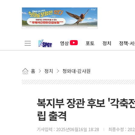
영상
포토
정치
정책·서
홈
정치
청와대·감사원
복지부 장관 후보 '각축
립 출격
기사입력 :
2025년06월16일 18:28
최종수정 :
20