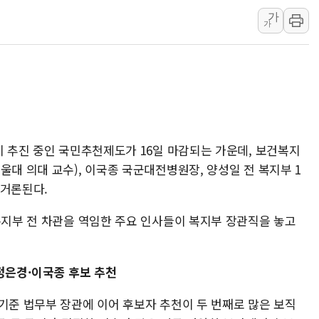
가
"최대 2시간 앞서 침수 
가
유니슨 "국내생산세액공제
창호 교체하다 난간 무너
장동혁 "규제와 대출 풀
[속보] 종합특검, '尹 관
AI에 승부 건 네이버…내
日, 4~6월 105조원 환시 
이 추진 중인 국민추천제도가 16일 마감되는 가운데, 보건복지
울대 의대 교수), 이국종 국군대전병원장, 양성일 전 복지부 1
오렌지플래닛 창업재단, 
 거론된다.
경찰, '300억대 사기 혐
복지부 전 차관을 역임한 주요 인사들이 복지부 장관직을 놓고
정은경·이국종 후보 추천
기준 법무부 장관에 이어 후보자 추천이 두 번째로 많은 보직