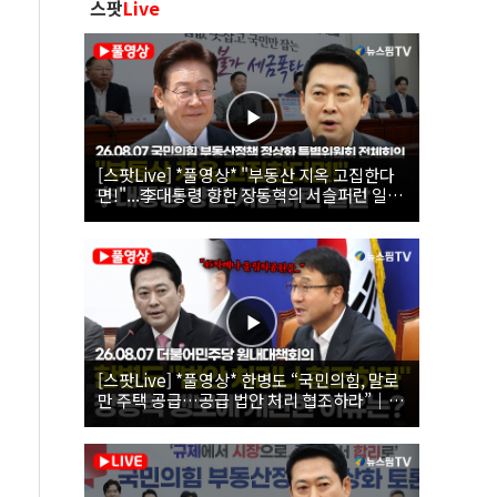
스팟
Live
[스팟Live] *풀영상* "부동산 지옥 고집한다
면!"...李대통령 향한 장동혁의 서슬퍼런 일갈
| 26.08.07 국민의힘 부동산정책 정상화 특별
위원회 전체회의
[스팟Live] *풀영상* 한병도 “국민의힘, 말로
만 주택 공급…공급 법안 처리 협조하라”｜
26.08.07 더불어민주당 원내대책회의