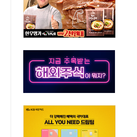
예측"…건설연, AI 위험기상 기술 개발
·인증제도 개선 수혜 기대"
져…대전서 50대 일용직 추락 사망
고 재개발·재건축 촉진하는 것이 부동산 정상화"
저 이전 감사 무마' 유병호 감사위원 구속 기소
년 AI 팩토리 매출 본격화
개입...4월 말 '56조원' 사상 최대
스타트업 지원 프로그램 성료
의' 차가원 대표 구속 송치