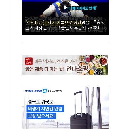
[스팟Live] “자기 이름으로 정당명을…” 송영
길이 피켓 문구 보고 놀란 이유는? | 26.08.09
더불어민주당 당대표·최고위원 후보 대구·경
북 합동연설회