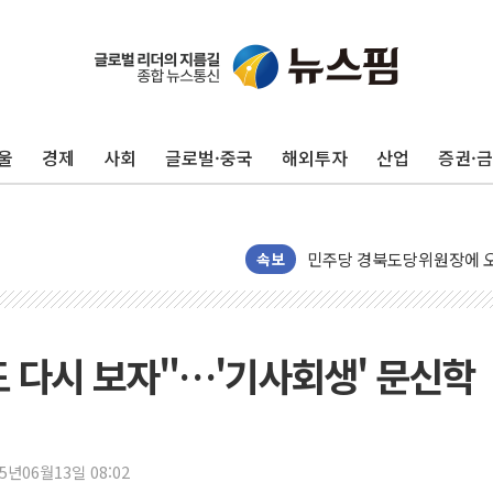
125mm 폭우 쏟아진 울진..
평택 진위면 공장서 질식사
포항 블루밸리 국가산단에 '
울
경제
사회
글로벌·중국
해외투자
산업
증권·
상주 낙동강 선착장 하류서 50
[종합] 김민석, 정청래에 누적 1
민주당 경북도당위원장에 오중
인천서 말다툼 중 어머니 살
속보
김민석, 강원·대구·경북 경선서
[속보] 민주, 강원·대구·경북 
[속보] 민주, 경북 경선 결과 
도 다시 보자"…'기사회생' 문신학
[속보] 민주, 대구 경선 결과 
[속보] 민주, 강원 경선 결과 
정재헌 CEO, SKT 장기고
25년06월13일 08:02
최태원, 노소영에 9440억