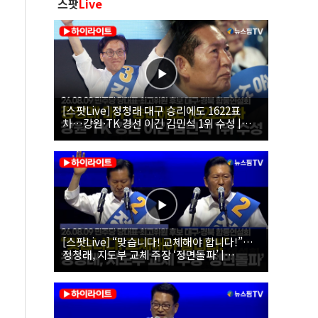
스팟
Live
[스팟Live] 정청래 대구 승리에도 1622표
차…강원·TK 경선 이긴 김민석 1위 수성 |
26.08.09 더불어민주당 당대표·최고위원 후
보 대구·경북 합동연설회
[스팟Live] “맞습니다! 교체해야 합니다!”…
정청래, 지도부 교체 주장 ‘정면돌파’ |
26.08.09 더불어민주당 당대표·최고위원 후
보 대구·경북 합동연설회