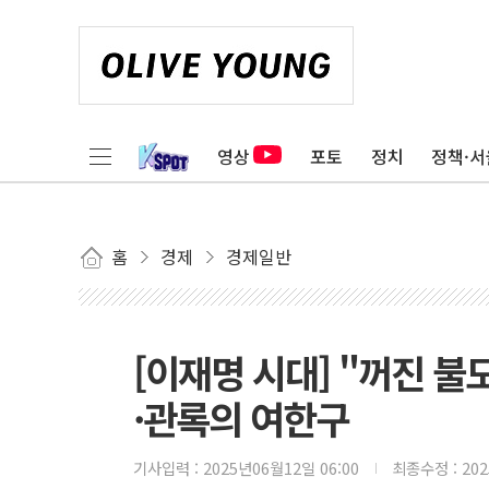
영상
포토
정치
정책·서
홈
경제
경제일반
[이재명 시대] "꺼진 불
·관록의 여한구
기사입력 :
2025년06월12일 06:00
최종수정 :
20