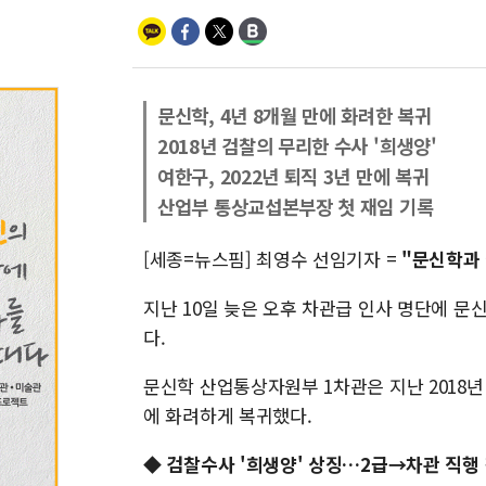
문신학, 4년 8개월 만에 화려한 복귀
2018년 검찰의 무리한 수사 '희생양'
여한구, 2022년 퇴직 3년 만에 복귀
산업부 통상교섭본부장 첫 재임 기록
[세종=뉴스핌] 최영수 선임기자 =
"문신학과
지난 10일 늦은 오후 차관급 인사 명단에 문
다.
문신학 산업통상자원부 1차관은 지난 2018년 
에 화려하게 복귀했다.
◆ 검찰수사 '희생양' 상징…2급→차관 직행 