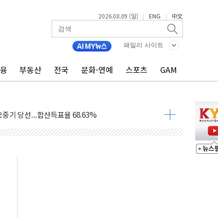
2026.08.09 (일)
ENG
中文
|
|
.'두천~하당'·'올미골교' 차량 통행 선제 제한
고 발생…작업자 1명 숨져
패밀리 사이트
철강 AI융합실증센터' 들어선다
금융
부동산
전국
문화·연예
스포츠
GAM
대 숨진 채 발견...경찰, 조사 중
.48%p 차 선두 유지...金 46.01% vs 鄭 44.53%
기 당선...합산득표율 68.63%
해 10대 구속…범행 후 반려견도 죽여
 정청래에 승리…金 48.54% vs 鄭 44.40%
경선 결과...김민석 48.54% 정청래 44.40%
발표...김민석 47.37% 정청래 45.71% 송영길 6.92%
발표...정청래 47.82% 김민석 46.35% 송영길 5.83%
발표...김민석 50.30% 정청래 41.94% 송영길 7.76%
객 400명 맞이…"마음 잇는 시간 되길"
 지급 확정되나…재상고 앞두고 막판 셈법