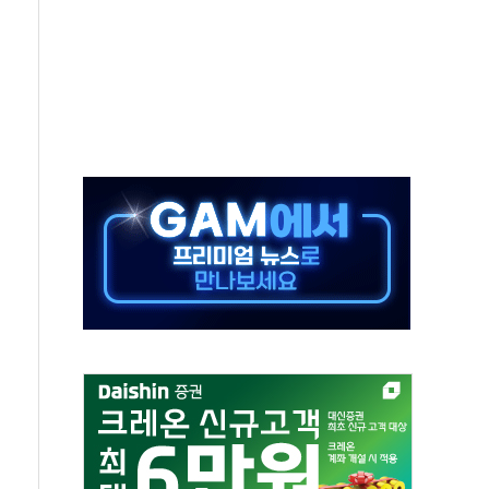
'행복상자' 전달
극기 거꾸로' 논란…이틀만에 철거
 예술·체육요원 최대 33% 감축
 역대 최대폭 감소한 9.4%↓…유통업계 양극화 심화
 특사'로 콜롬비아 대통령 취임식 참석
시간당 30mm 강한 비...호우 피해 없어