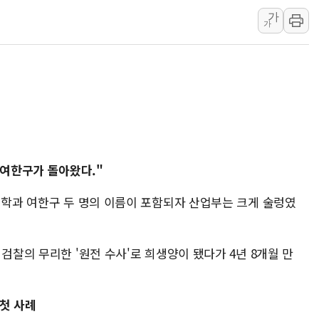
가
하나금융, 명동 소상공인에 
가
인천시 광복절 현수막 '태
병무청, 보충역 전면 손질…
홈플러스發 대형마트 판매,
윤준병·이해민 의원, '정부
'호우·산사태 주의보' 울진 
 여한구가 돌아왔다."
신학과 여한구 두 명의 이름이 포함되자 산업부는 크게 술렁였
검찰의 무리한 '원전 수사'로 희생양이 됐다가 4년 8개월 만
첫 사례