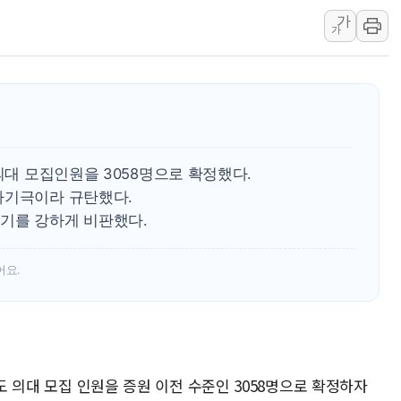
우크라 드론 전술, 중남미 콜롬비아에
가
동해해경, 독도 해상서 부유물 감긴 
가
주한미군 "오산기지 누출, 백린 아닌 
구미 폐염산처리업체서 불 2시간30여
해군과 함께하는 '불금전파, 송정' 시
강원도 폭염특보 11일째…온열질환·가
[코인 시황] 비트코인, ETF 자금 
의대 모집인원을 3058명으로 확정했다.
사기극이라 규탄했다.
기를 강하게 비판했다.
어요.
년도 의대 모집 인원을 증원 이전 수준인 3058명으로 확정하자