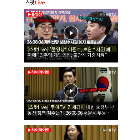
스팟
Live
[스팟Live] *풀영상* 이준석, 보완수사권 폐
지에 "민주당 개악입법, 불안감 가중시켜"｜
26.08.06 개혁신당 보완수사권 폐지 토론회
[스팟Live] '투미TV' 김제경이 내린 李정부 부
동산 정책 점수는? | 26.08.06 서울시 부동산
대토론회