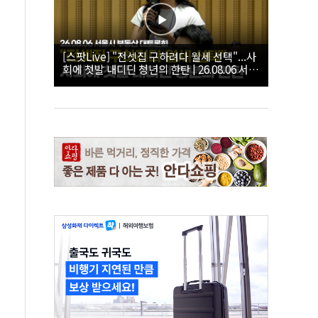
[스팟Live] "전셋집 구하려다 월세 선택"...사
회에 첫발 내디딘 청년의 한탄 | 26.08.06 서울
시 부동산 대토론회