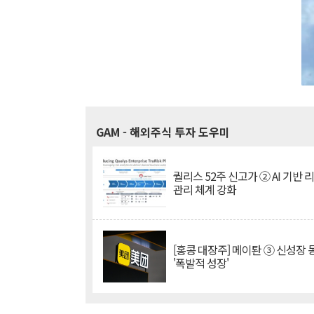
GAM
- 해외주식 투자 도우미
퀄리스 52주 신고가 ② AI 기반 
관리 체계 강화
[홍콩 대장주] 메이퇀 ③ 신성장
'폭발적 성장'