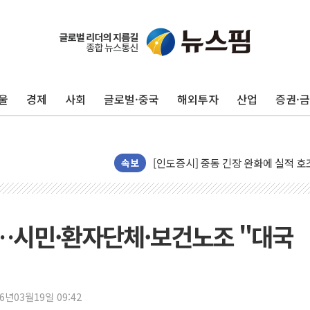
뉴욕증시 개장 전 특징주...모더나
김정관 장관 "영업이익 N% 성과급
뉴욕증시 프리뷰, 미 주가선물 AI주
울
경제
사회
글로벌·중국
해외투자
산업
증권·
청와대, 북한 단거리 탄도미사일 발사
금값 7주 만에 최고…美 고용 둔화·
[인도증시] 중동 긴장 완화에 실적 호
속보
러, 1인칭시점 드론으로 우크라 민간
[베트남 증시] 지수 하락 속 'DGC
'월가의 황제' 다이먼 "금융시장 레
에…시민·환자단체·보건노조 "대국
양주 섬유염색공장서 화재 1명 중상…
김정관 산업부 장관 "주 52시간 손봐
해군 1함대 창설 80주년…지역과 함께
[3보] 북, 원산서 동해로 단거리 탄도
26년03월19일 09:42