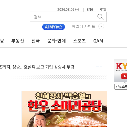
2026.08.06 (목)
ENG
中文
|
|
·아이온큐·도어대시↑ VS 샌디스크·피그마·앱러빈↓
 반대…상법·자본시장법 개정 논의"
패밀리 사이트
 차익실현 속 혼조세...웨스턴디지털·샌디스크↓
금융
부동산
전국
문화·연예
스포츠
GAM
에 긴급 안보 점검회의
호르무즈 재개방 기대에 강세
조까지, 상승...호실적 보고 기업 상승세 뚜렷
인 '사파리' 공격… 시민들 공포감 극대화 전략
' 임시 주총 기대감에 홀로 상한가…마진 잔액은 사상 최고
버리지 위험수위…숨은 차입이 더 큰 변수"
대응 1단계 진압 중
야, 경쟁상대 中과 비교해야"
하는 '선봉'의 대민 봉사
미사일 1발 발사… 올해 10번째·42일 만 도발