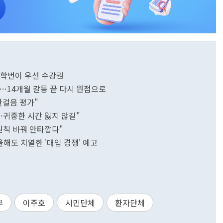
26학번이 우선 수강권
확정…14개월 갈등 끝 다시 원점으로
한걸음 평가"
…귀중한 시간 잃지 않길"
원칙 바꿔 안타깝다"
…올해도 치열한 '대입 경쟁' 예고
부
이주호
시민단체
환자단체