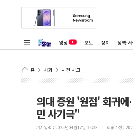
영상
포토
정치
정책·서
홈
사회
사건·사고
의대 증원 '원점' 회귀
민 사기극"
기사입력 :
2025년04월17일 16:38
최종수정 :
20