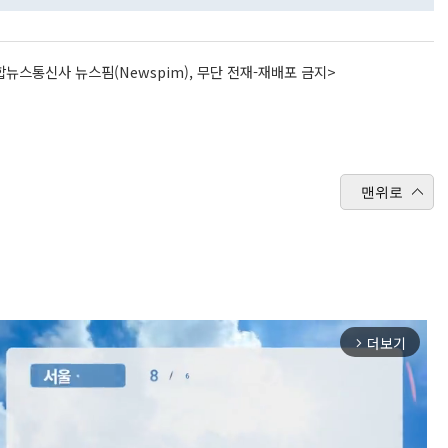
뉴스통신사 뉴스핌(Newspim), 무단 전재-재배포 금지>
맨위로
더보기
arrow_forward_ios