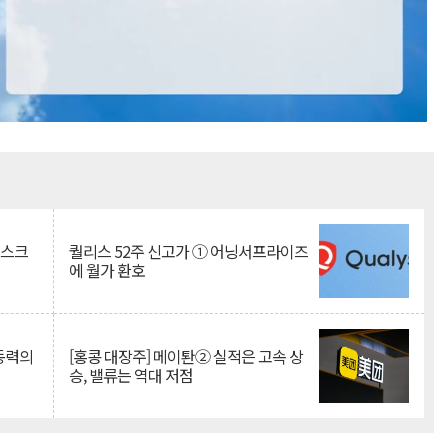
Mute
리스크
퀄리스 52주 신고가 ① 어닝서프라이즈
에 월가 환호
 동력의
[홍콩 대장주] 메이퇀② 실적은 고속 상
승, 밸류는 역대 저점