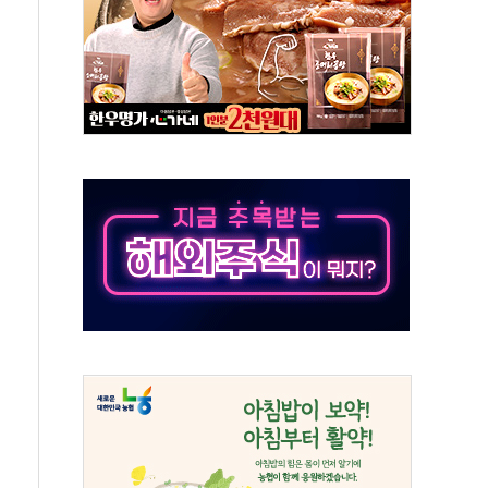
 새 안보 위기… 반군·마약카르텔이 습득해 전투 활용
어선 구조
무해한 표면 부식 물질"
분만에 진화...외국인 노동자 숨져
즌2
축 피해 최소화 '총력 대응'
유입에도 박스권…美 암호화폐 법안 처리 여부도 변수