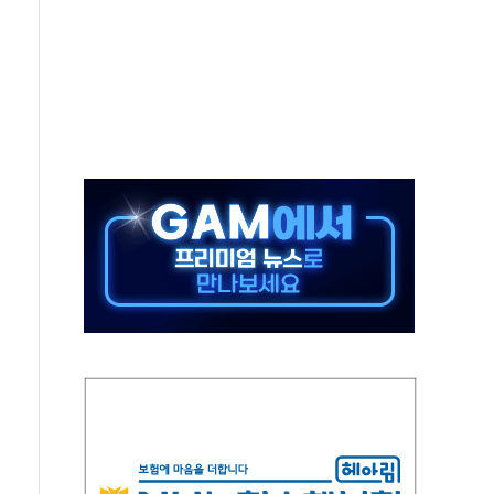
, 수도 베이징도 부동산 규제 철폐
위 상승으로 피서객 7명 고립…전원 구조
별똥별 멍' 운영…페르세우스 유성우 관측
시간당 50mm 이상 폭우…호우경보 발효
0대 숨져…온열질환 여부 조사
능시험 오전 집중 편성…체감온도 38도 넘으면 중단