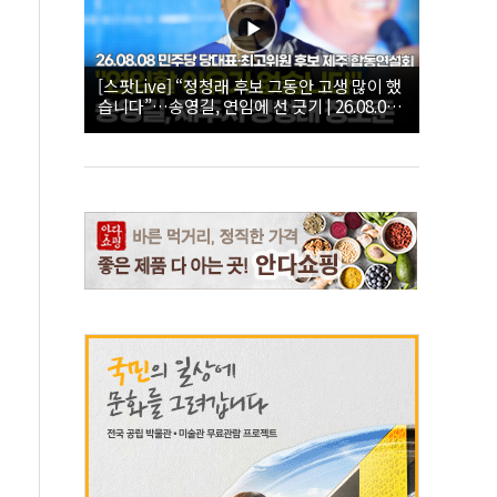
[스팟Live] “정청래 후보 그동안 고생 많이 했
습니다”…송영길, 연임에 선 긋기 | 26.08.08
더불어민주당 당대표·최고위원 후보 제주 합
동연설회