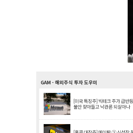
GAM
- 해외주식 투자 도우미
[미국 특징주] 빅테크 주가 급반등..
불안 잦아들고 낙관론 되살아나
[홍콩 대장주] 메이퇀 ③ 신성장