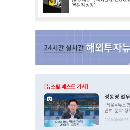
'폭발적 성장'
[뉴스핌 베스트 기사]
정동영 업무
[서울=뉴스핌
안보 분야 정
평화공존 발전
2026-08-06 06:
발언 중에는 
언한 것이 있