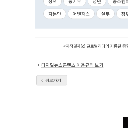
정책
중기부
청년
중소벤
자문단
어벤져스
실무
정
<저작권자(c) 글로벌리더의 지름길 종합
디지털뉴스콘텐츠 이용규칙 보기
뒤로가기