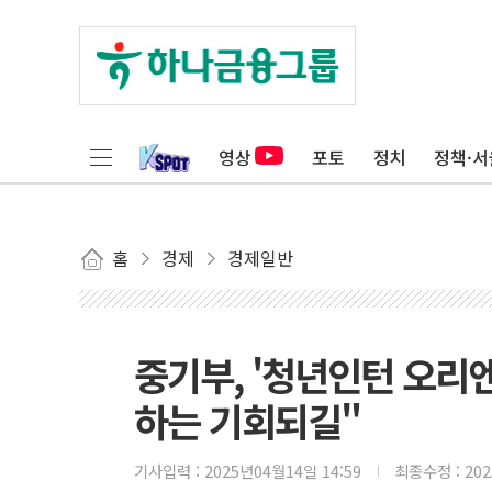
영상
포토
정치
정책·서
홈
경제
경제일반
중기부, '청년인턴 오리
하는 기회되길"
기사입력 :
2025년04월14일 14:59
최종수정 :
20