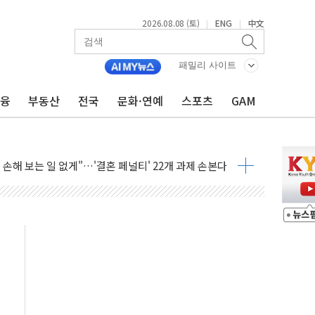
2026.08.08 (토)
ENG
中文
|
|
(8.10~8.14)
만지작…공습 한계·탄약 부족 현실화
패밀리 사이트
 최대 50㎜ 폭우…강원 동해안 강한 비 어어져
금융
부동산
전국
문화·연예
스포츠
GAM
…60대 환경미화원 수거차에 치여 사망
흉기 난동…60대 남성 2명 숨져
손해 보는 일 없게"…'결혼 페널티' 22개 과제 손본다
서 모터보트 전복…1명 사망·1명 실종
자 기림의 날 참석..."국제적 시민 연대로 목소리 내야"
질 중 실종 60대 나흘만에 숨진 채 발견
 흉기 살해 10대 아들 체포
 '뻔뻔' 받아친 정청래…제주 연설서 신경전 고조
재검토 지시…與 "적극 환영"·野 "졸속 국정"
주의보…10일까지 최대 3.5m 높은 물결
사망 23명…정부, 비상대응기구 가동