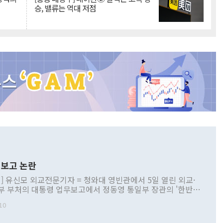
승, 밸류는 역대 저점
보고 논란
] 유신모 외교전문기자 = 청와대 영빈관에서 5일 열린 외교·
부 부처의 대통령 업무보고에서 정동영 통일부 장관의 '한반도
 구상'과 업무보고 발언이 논란을 빚고 있다. 이날 정 장관의
10
정부 내 조율을 거치지 않은 사안을 정책으로 추진하겠다고 공
는가 하면 사실 관계에 맞지 않은 설명도 있었다. 이재명 대통