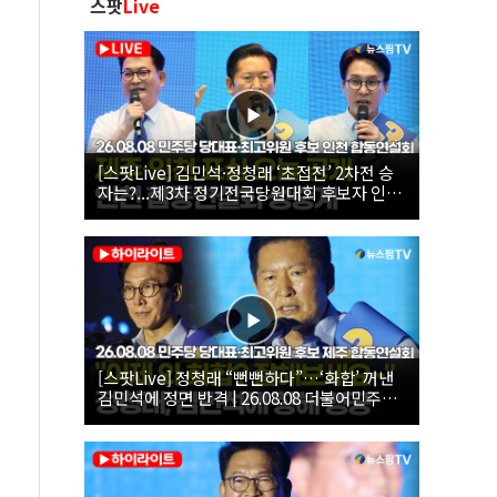
스팟
Live
[스팟Live] 김민석·정청래 ‘초접전’ 2차전 승
자는?...제3차 정기전국당원대회 후보자 인천
합동연설회 생중계 | 26.08.08
[스팟Live] 정청래 “뻔뻔하다”…‘화합’ 꺼낸
김민석에 정면 반격 | 26.08.08 더불어민주당
당대표·최고위원 후보 제주 합동연설회