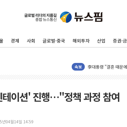
이번주 국내 주요 금융일정
美, 이란전 출구전략 
강릉·동해·삼척 시간당
울
경제
사회
글로벌·중국
해외투자
산업
증권·
폐기물 수거하다 참변
서울 중랑구 주택가서 
李대통령 "결혼 때문에 
여수 오동도 인근 해상
속보
추미애, '위안부' 피해
인천 선재도 갯벌서 해루
인천서 말다툼 중 어머니
엔테이션' 진행…"정책 과정 참여
'화합' 꺼낸 김민석에
李대통령, ISA 개편 
동해중부 전 해상 풍랑
25년04월14일 14:59
연일 폭염에 온열질환 