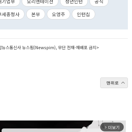
처기업부
오리엔테이션
청년인턴
공직
부세종청사
본부
오영주
인턴십
뉴스통신사 뉴스핌(Newspim), 무단 전재-재배포 금지>
맨위로
더보기
arrow_forward_ios