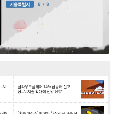
Mute
.AI
클라우드플레어 14% 급등해 신고
점...AI 지출 확대에 전망 상향
 동력의
[홍콩 대장주] 메이퇀② 실적은 고속 상