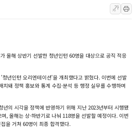
가
中 전방위 아파트 부양
가
인제 용대리 계곡서 수
동해시, 11~14일 '
강원 중·남부 동해안 
청양 밭에서 일하던 9
폭염에 車 운전면허 기
가 올해 상반기 선발한 청년인턴 60명을 대상으로 공직 적응
'청년인턴 오리엔테이션'을 개최했다고 밝혔다. 이번에 선발
배치돼 정책 홍보와 통계 수집·분석 등 행정 실무를 수행하며
청년의 시각을 정책에 반영하기 위해 지난 2023년부터 시행됐
며, 올해는 상·하반기로 나눠 118명을 선발할 예정이다. 이번
면접을 거쳐 60명이 최종 합격했다.