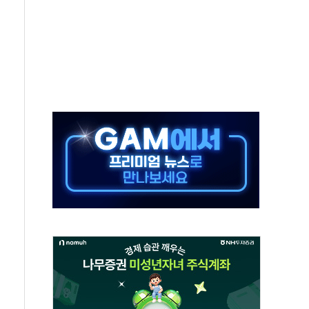
 결혼까지 정쟁 소재 삼아…청년 삶 가로막는 걸림돌"
 사망자 2명…올해 하루 환자 최다
사)씨 모친상
난간 붕괴…인명피해 없어
주역 찾는다...중기부, 장관 표창 후보자 모집
 신종 보이스피싱 기승…금감원 소비자경보
 아우른 통합노조 설립 추진