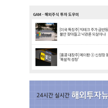
GAM
- 해외주식 투자 도우미
[미국 특징주] 빅테크 주가 급반등..
불안 잦아들고 낙관론 되살아나
[홍콩 대장주] 메이퇀 ③ 신성장
'폭발적 성장'