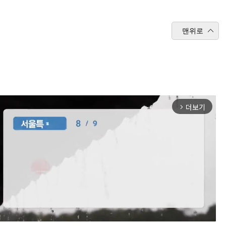
맨위로
더보기
arrow_forward_ios