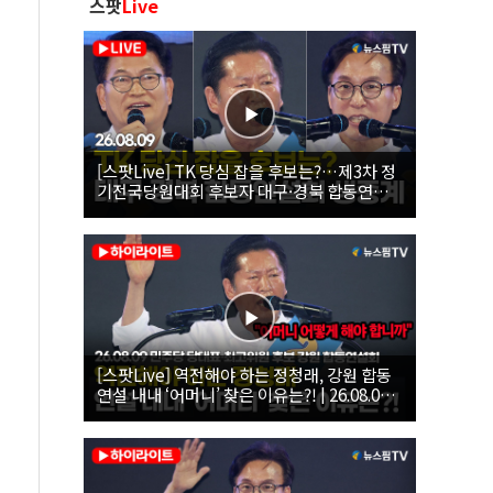
스팟
Live
[스팟Live] TK 당심 잡을 후보는?…제3차 정
기전국당원대회 후보자 대구·경북 합동연설
회 생중계 | 26.08.09
[스팟Live] 역전해야 하는 정청래, 강원 합동
연설 내내 ‘어머니’ 찾은 이유는?! | 26.08.09
더불어민주당 당대표·최고위원 후보 강원 합
동연설회