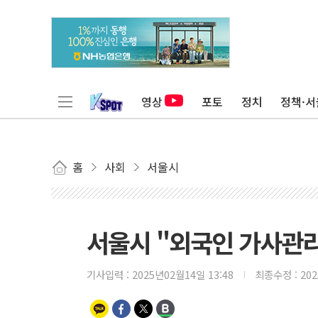
영상
포토
정치
정책·서
홈
사회
서울시
서울시 "외국인 가사관리
기사입력 :
2025년02월14일 13:48
최종수정 :
20