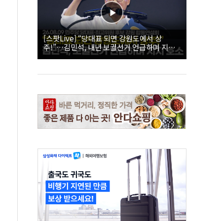
[스팟Live] “당대표 되면 강원도에서 상
주!”…김민석, 내년 보궐선거 언급하며 지지
호소 | 26.08.09 더불어민주당 당대표·최고위
원 후보 강원 합동연설회