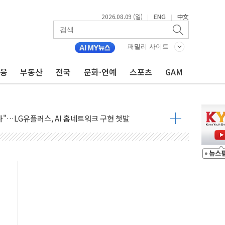
2026.08.09 (일)
ENG
中文
|
|
공방…野 "청년 우롱 기괴" vs 與 "송구한 해프닝"
패밀리 사이트
 2026'서 어린이 과학연극 2편 수상
우스' 잠실점, 직장인 핫플레이스로 부상
금융
부동산
전국
문화·연예
스포츠
GAM
정 조율 완료…초고가·비거주 1주택 등 여론 수렴"
쇄 추돌…7세 남아 등 4명 부상
다"…LG유플러스, AI 홈네트워크 구현 첫발
영하 30도 극저온 난방기술 개발한다
총리비서실
 모집…지역 크리에이터 확대
 이상무"…김회천 사장, 원전 현장점검
독 강화' 2개 법 대표 발의
 페널티 만든 건 이 정권…신생아 특례 대출까지 줄여"
의에 "수용할 수 없다" 반박