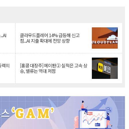
Mute
.AI
클라우드플레어 14% 급등해 신고
점...AI 지출 확대에 전망 상향
 동력의
[홍콩 대장주] 메이퇀② 실적은 고속 상
승, 밸류는 역대 저점