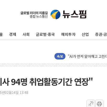
여야, 황희 '버스 하우스' 
풀무원재단, '국제과학연극제
현대그린푸드 '텍사스로드하
울
경제
사회
글로벌·중국
해외투자
산업
증권·
與 "세제개편안 8월 말 당
경인고속도로서 차량 4대 연
"AI가 먼저 알아채고 고친
속보
삼성전자, 美국립연구소와 
[인사] 국무조정실·국무
롯데백화점, 앰배서더 2기
사 94명 취업활동기간 연장"
한수원 "폭염 속 전력수급
박형수 의원 '선관위 견제·감
25년02월14일 13:48
장동혁, 李 대통령에 "결혼
정부, 독도 조사활동 日 항
가
가