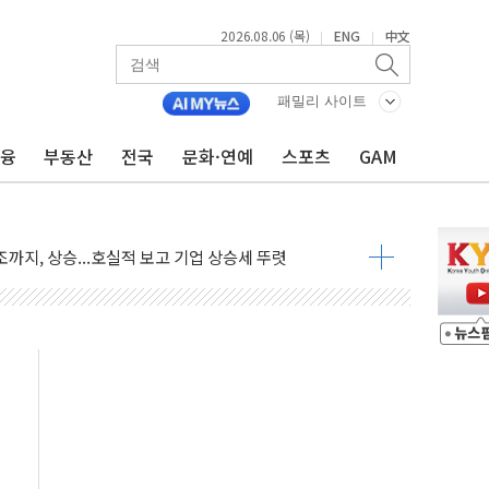
2026.08.06 (목)
ENG
中文
|
|
·아이온큐·도어대시↑ VS 샌디스크·피그마·앱러빈↓
 반대…상법·자본시장법 개정 논의"
패밀리 사이트
 차익실현 속 혼조세...웨스턴디지털·샌디스크↓
금융
부동산
전국
문화·연예
스포츠
GAM
에 긴급 안보 점검회의
호르무즈 재개방 기대에 강세
조까지, 상승...호실적 보고 기업 상승세 뚜렷
인 '사파리' 공격… 시민들 공포감 극대화 전략
' 임시 주총 기대감에 홀로 상한가…마진 잔액은 사상 최고
버리지 위험수위…숨은 차입이 더 큰 변수"
대응 1단계 진압 중
야, 경쟁상대 中과 비교해야"
하는 '선봉'의 대민 봉사
미사일 1발 발사… 올해 10번째·42일 만 도발
 새 안보 위기… 반군·마약카르텔이 습득해 전투 활용