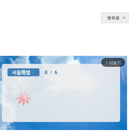
맨위로
더보기
arrow_forward_ios