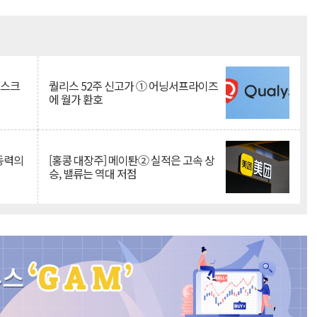
Mute
리스크
퀄리스 52주 신고가 ① 어닝서프라이즈
에 월가 환호
 동력의
[홍콩 대장주] 메이퇀② 실적은 고속 상
승, 밸류는 역대 저점