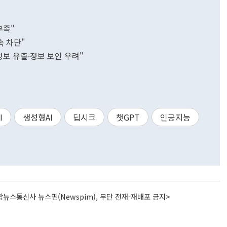
부족"
속 차단"
정보 유출·정보 보안 우려"
I
생성형AI
딥시크
챗GPT
인공지능
뉴스통신사 뉴스핌(Newspim), 무단 전재-재배포 금지>