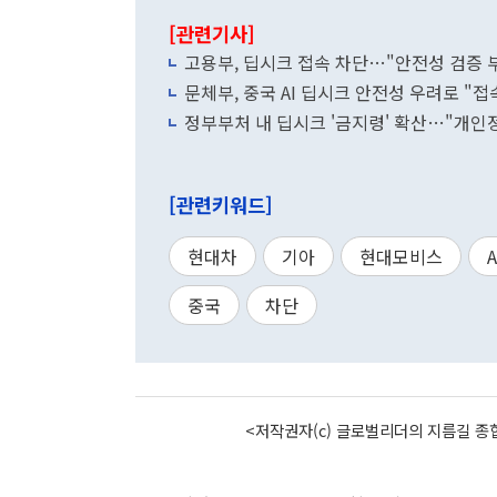
[관련기사]
고용부, 딥시크 접속 차단…"안전성 검증 
문체부, 중국 AI 딥시크 안전성 우려로 "접
정부부처 내 딥시크 '금지령' 확산…"개인
[관련키워드]
현대차
기아
현대모비스
A
중국
차단
<저작권자(c) 글로벌리더의 지름길 종합