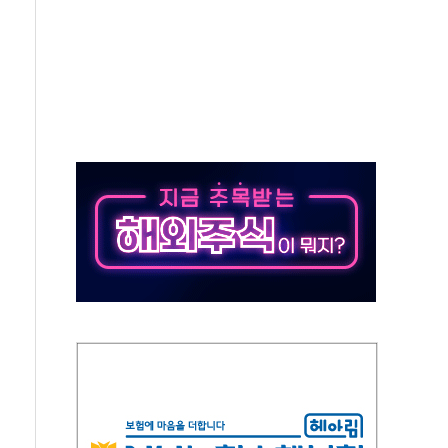
어선 구조
무해한 표면 부식 물질"
분만에 진화...외국인 노동자 숨져
즌2
축 피해 최소화 '총력 대응'
유입에도 박스권…美 암호화폐 법안 처리 여부도 변수