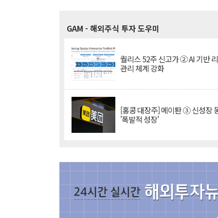
GAM
- 해외주식 투자 도우미
퀄리스 52주 신고가 ② AI 기반 
관리 체계 강화
[홍콩 대장주] 메이퇀 ③ 신성장
'폭발적 성장'