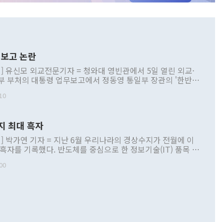
보고 논란
] 유신모 외교전문기자 = 청와대 영빈관에서 5일 열린 외교·
부 부처의 대통령 업무보고에서 정동영 통일부 장관의 '한반도
 구상'과 업무보고 발언이 논란을 빚고 있다. 이날 정 장관의
10
정부 내 조율을 거치지 않은 사안을 정책으로 추진하겠다고 공
는가 하면 사실 관계에 맞지 않은 설명도 있었다. 이재명 대통
로 신중을 기해 달라고 경고했고, 조현 외교부 장관은 '이상
지 최대 흑자
 근거한 비현실적 구상'이라는 비판을 내놨다. 그동안 정 장
책 관련 발언이 물의를 빚은 적은 여러 번 있지만 대통령과 유
] 박가연 기자 = 지난 6월 우리나라의 경상수지가 전월에 이
이 공개적으로 부정적 입장을 표명한 것은 이례적이다. 정 장
 흑자를 기록했다. 반도체를 중심으로 한 정보기술(IT) 품목 수
대북 접근법과 월권을 제어해야 한다는 목소리도 높아지고 있
간 상품수출이 처음으로 1000억달러를 넘어선 영향이다. [자
00
 따르
기자간담회를 하고 있다. [사진=통일부] 2026.07.23 ◆통일
 경상수지는 497억3000만달러 흑자로 집계됐다. 전월(386억
 넘어선 주장 정 장관은 이날 업무보고에서 '한반도 평화공존
)에 이어 두 달 연속 월간 기준 역대 최대 기록을 갈아치웠다.
 설명하면서 이재명 정부 2년차 핵심 과제로 상호 존중·평화
해 상반기 누적 경상수지 흑자는 1910억1000만달러를 기록
·핵 없는 한반도 등 3대 기본 방향을 제시했다. 정 장관은 "대
지 흑자를 견인한 것은 상품수지다. 6월 상품수지는 478억
언어는 멈춰야 한다"면서 주적 용어 대체를 주장했다. 지난 25
 흑자를 기록하며 전월에 이어 역대 최대를 다시 썼다. 국제수
D(완전하고 검증가능하며 되돌릴 수 없는 비핵화) 구도는 이미