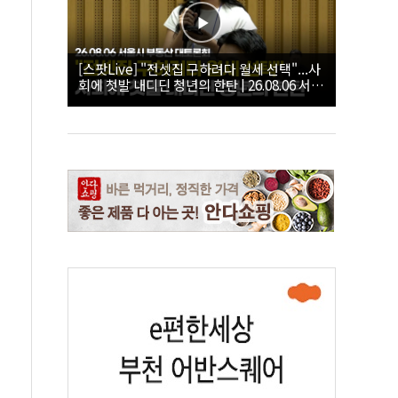
[스팟Live] "전셋집 구하려다 월세 선택"...사
회에 첫발 내디딘 청년의 한탄 | 26.08.06 서울
시 부동산 대토론회