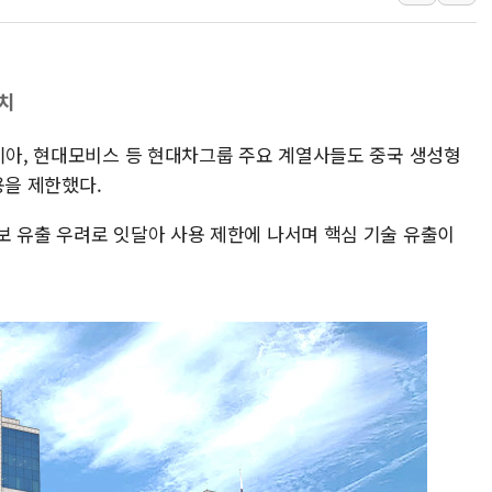
동해해경, 독도 해상서 부유물 감긴 
주한미군 "오산기지 누출, 백린 아닌 
구미 폐염산처리업체서 불 2시간30여
치
해군과 함께하는 '불금전파, 송정' 시
 기아, 현대모비스 등 현대차그룹 주요 계열사들도 중국 생성형
강원도 폭염특보 11일째…온열질환·가
사용을 제한했다.
[코인 시황] 비트코인, ETF 자금 
보 유출 우려로 잇달아 사용 제한에 나서며 핵심 기술 유출이