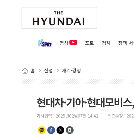
영상
포토
정치
정책·서
홈
산업
재계·경영
현대차·기아·현대모비스, 
기사입력 :
2025년02월07일 14:42
최종수정 :
20