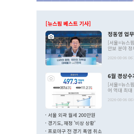
[뉴스핌 베스트 기사]
정동영 업무
[서울=뉴스핌
안보 분야 정
평화공존 발전
2026-08-06 06:
발언 중에는 
언한 것이 있
령은 공개적으
6월 경상수
주의적 희망에
관의 대북 정
[서울=뉴스핌
관 부처 장관
어 역대 최대
관의 무리한 
출 호조로 월
다. [정동영 통일부 장관이 지난달 23일 오후 서울 종로구 정부서울청사에
2026-08-06 08:
료=한국은행] 한국은행이 6일 발표한 '2026년 6월 국제수지(잠정)'에
서 취임 1주년 
면 지난 6월
부 장관 권한
1000만달러
서울 외곽 월세 200만원
발전 구상'을
이에 따라 올
적 갈등 해결
경기도, 재정 '비상 상황'
했다. 경상수
결과 혐오의 
9000만달러
프로야구 전 경기 폭염 취소
년간의 CVI