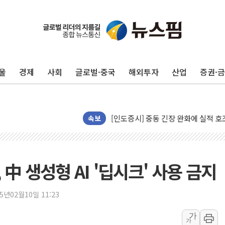
뉴욕증시 개장 전 특징주...모더나
김정관 장관 "영업이익 N% 성과급
뉴욕증시 프리뷰, 미 주가선물 AI주
울
경제
사회
글로벌·중국
해외투자
산업
증권·
청와대, 북한 단거리 탄도미사일 발사
금값 7주 만에 최고…美 고용 둔화·
[인도증시] 중동 긴장 완화에 실적 호
러, 1인칭시점 드론으로 우크라 민간
속보
[베트남 증시] 지수 하락 속 'DGC
'월가의 황제' 다이먼 "금융시장 레
양주 섬유염색공장서 화재 1명 중상…
中 생성형 AI '딥시크' 사용 금지
김정관 산업부 장관 "주 52시간 손봐
해군 1함대 창설 80주년…지역과 함께
25년02월10일 11:23
[3보] 북, 원산서 동해로 단거리 탄도
가
가
우크라 드론 전술, 중남미 콜롬비아에