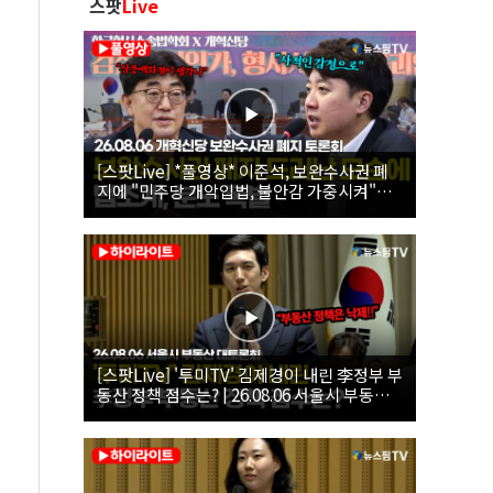
스팟
Live
[스팟Live] *풀영상* 이준석, 보완수사권 폐
지에 "민주당 개악입법, 불안감 가중시켜"｜
26.08.06 개혁신당 보완수사권 폐지 토론회
[스팟Live] '투미TV' 김제경이 내린 李정부 부
동산 정책 점수는? | 26.08.06 서울시 부동산
대토론회