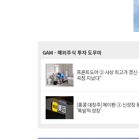
GAM
- 해외주식 투자 도우미
프론트도어 ② 사상 최고가 경신
곡점 지났다"
[홍콩 대장주] 메이퇀 ③ 신성장
'폭발적 성장'