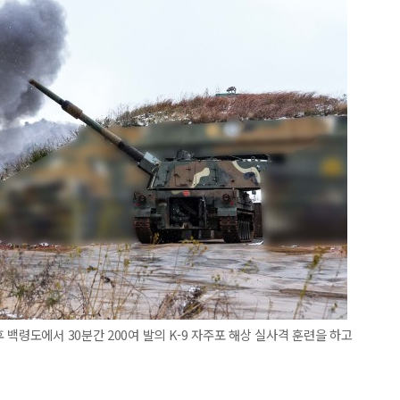
백령도에서 30분간 200여 발의 K-9 자주포 해상 실사격 훈련을 하고