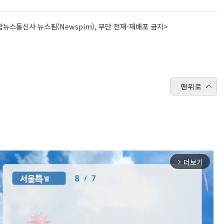
뉴스통신사 뉴스핌(Newspim), 무단 전재-재배포 금지>
맨위로
더보기
arrow_forward_ios