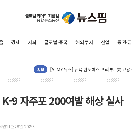
[종합] 이슬람 수니파 3국, '공동방위협정' 
트럼프, 백신·자폐증 행정명령 검토…"이르면
美 항소법원, 백악관 무도회장 공사 중단 명
울
경제
사회
글로벌·중국
해외투자
산업
증권·
이란 핵심 원유 수출항 '하르그섬', 최근 1주일
美 고용 쇼크에 엔화 장중 급등…시장은 "또 
[AI MY 뉴스] 뉴욕 반도체주 프리뷰...美 고
뉴욕증시 프리뷰, 美 고용 쇼크에 금리 인상 
속보
[종합] 美 7월 고용 2만3000명 감소 '쇼크'
[사진] 이슬람 수니파 3개국, 공동방위협정 
뉴욕증시 개장 전 특징주...아틀라시안·클
K-9 자주포 200여발 해상 실사
보훈부, 미 DPAA와 MOU… "6·25 미군 실
트럼프 "금리 내려야"…파월 때와 달리 워시엔
특정 정치인 측근 포항시 정책특보 내정설...포
24년11월28일 20:53
李 "해남 태양광, 대한민국 다음 100년 밑거