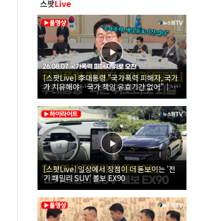
스팟
Live
[스팟Live] 李대통령 "국가폭력 피해자, 국가
가 치유해야…국가 책임 유효기간 없어"｜
26.08.07 국가폭력 피해자 위로 오찬
[스팟Live] 일상에서 장점이 더 돋보이는 '전
기 패밀리 SUV' 볼보 EX90