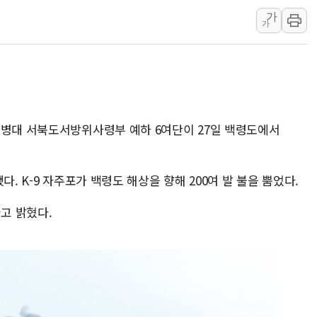
가
李 대통령, '6시간 마라톤 부동산 2차 회의'
가
트럼프, 中 겨냥 폴리실리콘 관세 15% 부과
[사진] 빈살만과 에르도안의 만남
이란와이어 "이란 최고지도자 위독…곧 사망
남동발전, 해남군에 국내 최대 규모 400MW 
[인도증시] 중동 불안 속 유가 상승에 소폭 하락
해병대 서북도서방위사령부 예하 6여단이 27일 백령도에서
다. K-9 자주포가 백령도 해상을 향해 200여 발 불을 뿜었다.
고 밝혔다.