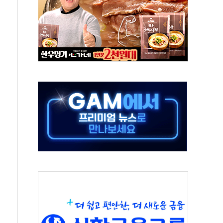
 주재… "전폭적 공급 확대·속도전 총력"
…美 태양광주 급등
해도 놀랍지 않아"
태양광 착공…여의도 1.6배 규모
...금융주 낙폭 커