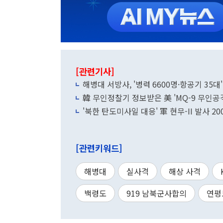
[관련기사]
해병대 서방사, '병력 6600명·항공기 35
韓 무인정찰기 정보받은 美 'MQ-9 무인공
'북한 탄도미사일 대응' 軍 현무-II 발사 2
[관련키워드]
해병대
실사격
해상 사격
백령도
919 남북군사합의
연평