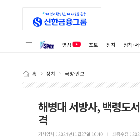
영상
포토
정치
정책·서
홈
정치
국방·안보
해병대 서방사, 백령도서 
격
기사입력 :
2024년11월27일 16:40
최종수정 :
20