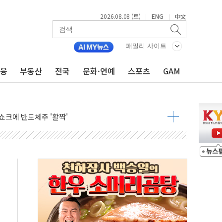
2026.08.08 (토)
ENG
中文
|
|
체결… 이스라엘·이란 위협에 맞설 자체 억지력 강화
 다음 주"
패밀리 사이트
령…트럼프 제동
금융
부동산
전국
문화·연예
스포츠
GAM
 이상 '올스톱'… 美 해상봉쇄 영향
개입했나" 촉각
용 쇼크에 반도체주 '활짝'
우려 후퇴…나스닥 선물 1%대 상승
…9월 금리 인상 기대 후퇴
체결
라우드플레어·태양광주↑ VS 트레이드데스크·웬디스↓
종자 7359명 끝까지 찾겠다"
 톤 낮춰
항시 '시끌'
름…수도권 집중 완화 전환점"