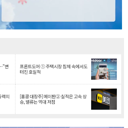
Mute
…"변
프론트도어 ① 주택시장 침체 속에서도
터진 호실적
 동력의
[홍콩 대장주] 메이퇀② 실적은 고속 상
승, 밸류는 역대 저점