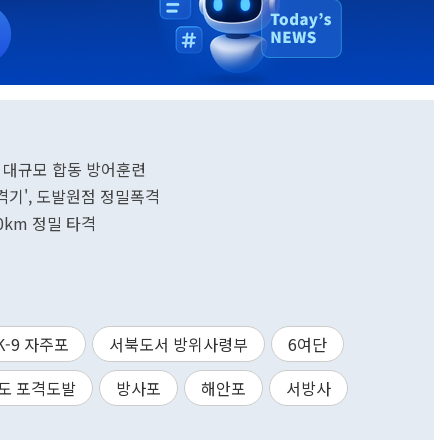
대' 대규모 합동 방어훈련
격기', 도발원점 정밀폭격
00km 정밀 타격
K-9 자주포
서북도서 방위사령부
6여단
도 포격도발
방사포
해안포
서방사