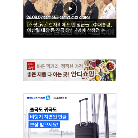
[스팟Live] 한자리에 모인 장군들...李대통령,
이상렬 대장 등 진급 장성 4명에 삼정검 수치
직접 수여｜26.08.07 장성 진급·삼정검 수치
수여식