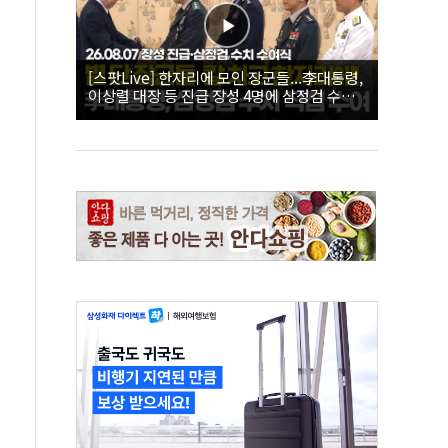
[스팟Live] 한자리에 모인 장군들...李대통령,
이상렬 대장 등 진급 장성 4명에 삼정검 수치
직접 수여｜26.08.07 장성 진급·삼정검 수치
수여식