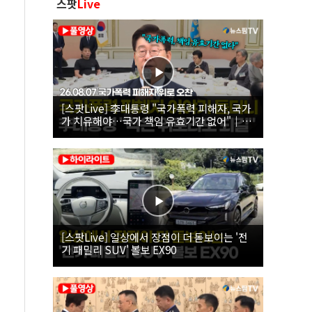
스팟
Live
[스팟Live] 李대통령 "국가폭력 피해자, 국가
가 치유해야…국가 책임 유효기간 없어"｜
26.08.07 국가폭력 피해자 위로 오찬
[스팟Live] 일상에서 장점이 더 돋보이는 '전
기 패밀리 SUV' 볼보 EX90