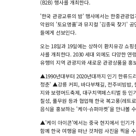
(B2B) 행사를 개최한다.
'한국 관광교류의 밤' 행사에서는 한중관광업계
악원의 '토요명품'과 뮤지컬 '김종욱 찾기'
들에게 선보인다.
오는 18일과 19일에는 상하이 환치유강 쇼
사를 개최한다. 2030 세대 외에도 다양한 
유행의 지역 관광지와 새로운 관광상품을 홍
▲1990년대부터 2020년대까지 인기 한류
청춘' ▲강릉 커피, 바다부채길, 전주비빔밥,
지와 보령머드축제, 대구치맥페스티벌 등 인기
칠성, 풀무원 등과 협업해 한국 복고풍(레트
음식을 홍보하는 '케이-슈퍼마켓'을 만나볼 수
▲'케이 아이콘'에서는 중국 현지에서 인기가
함께 한국 여행을 떠난 것처럼 사진을 찍을 수