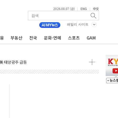
2026.08.07 (금)
ENG
中文
|
|
자 7359명 끝까지 찾겠다"
 톤 낮춰
패밀리 사이트
항시 '시끌'
금융
부동산
전국
문화·연예
스포츠
GAM
름…수도권 집중 완화 전환점"
주재… "전폭적 공급 확대·속도전 총력"
…美 태양광주 급등
도 놀랍지 않아"
태양광 착공…여의도 1.6배 규모
...금융주 낙폭 커
정책 아냐" 해명
~9일 최대 100mm 호우
결… 수니파 국가들의 새 안보 협력 구도
비온 59㎡ 18억원대