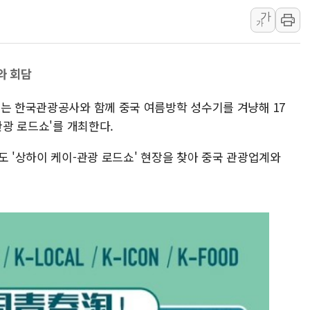
가
용산공원·그린벨트로 또 충돌…반복되는 국토부
가
[AI 부동산 투데이] 특공 전략도 '극과 극'…
[코인시황] 비트코인 6만4000달러대 횡보…고
와 회담
[베트남 증시] 유동성 부진 지속, 강보합 마감
'찜통더위'에 전력수요 역대 최고치 경신…한낮 
부는 한국관광공사와 함께 중국 여름방학 성수기를 겨냥해 17
후티 반군, 예멘 정부군과 사우디 동시 공격…
관광 로드쇼'를 개최한다.
도 '상하이 케이-관광 로드쇼' 현장을 찾아 중국 관광업계와