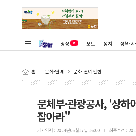
영상
포토
정치
정책·서
홈
문화·연예
문화·연예일반
문체부·관광공사, '상하
잡아라"
기사입력 :
2024년05월17일 16:00
최종수정 :
20