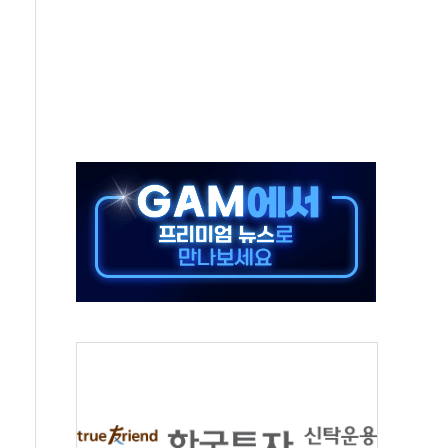
-서울시 '정책 엇박자'
생애최초만 경쟁 치열
래·ETF 매수에도 고유가·금리·입법 지연 '삼중 부담'
...석유·가스주 올랐지만 빈그룹이 상쇄
총수요 104.3GW 기록
 위기 고조되는 또 다른 중동 화약고