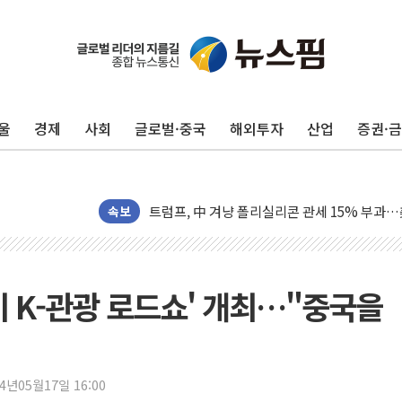
보훈부, 미 DPAA와 MOU… "6·25 미군 실종
트럼프 "금리 내려야"…파월 때와 달리 워시엔
특정 정치인 측근 포항시 정책특보 내정설...포
울
경제
사회
글로벌·중국
해외투자
산업
증권·
李 "해남 태양광, 대한민국 다음 100년 밑거
李 대통령, '6시간 마라톤 부동산 2차 회의' 
트럼프, 中 겨냥 폴리실리콘 관세 15% 부과
[사진] 빈살만과 에르도안의 만남
속보
이란와이어 "이란 최고지도자 위독…곧 사망해
남동발전, 해남군에 국내 최대 규모 400MW 
[인도증시] 중동 불안 속 유가 상승에 소폭 하락
이 K-관광 로드쇼' 개최…"중국을
황희 '폐버스 청년주택' SNS 글 역풍에 "정부
폭염 누그러지고 가뭄 숙지나...경북동해안권 8
사우디·튀르키예·파키스탄, '공동방위협정' 체
24년05월17일 16:00
신길동 신축도 3.3㎡당 7250만원…써밋 클라