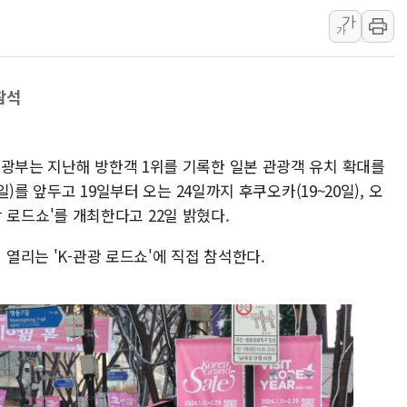
깊이가 다른 글로벌 투자 정
가
원포유, 그린비파트너스
가
넷마블문화재단, 임직원 
김민석 측 "'레버리지 E
참석
앤스로픽도 AI칩 직접 만
'친명 vs 친청' 경선 과
관광부는 지난해 방한객 1위를 기록한 일본 관광객 유치 확대를
민주당 지지층·무당층 1순위
일)를 앞두고 19일부터 오는 24일까지 후쿠오카(19~20일), 오
박윤영 KT 대표 "AID
-관광 로드쇼'를 개최한다고 22일 밝혔다.
카카오엔터프라이즈, 이재
 열리는 'K-관광 로드쇼'에 직접 참석한다.