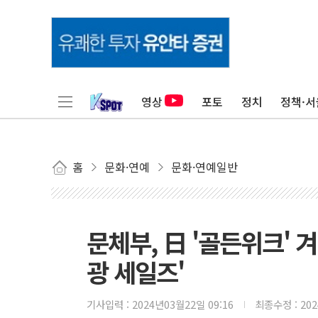
영상
포토
정치
정책·서
홈
문화·연예
문화·연예일반
문체부, 日 '골든위크' 
광 세일즈'
기사입력 :
2024년03월22일 09:16
최종수정 :
20