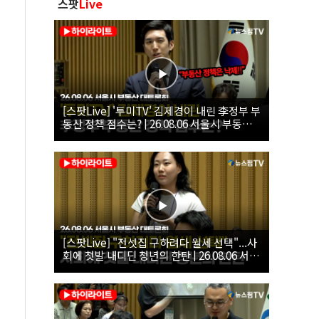
스팟
Live
[스팟Live] '투미TV' 김제경이 내린 李정부 부
동산 정책 점수는? | 26.08.06 서울시 부동산
대토론회
[스팟Live] "전셋집 구하려다 월세 선택"...사
회에 첫발 내디딘 청년의 한탄 | 26.08.06 서울
시 부동산 대토론회