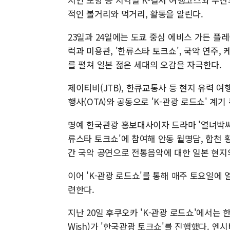
적인 볼거리와 먹거리, 활동을 알린다.
23일과 24일에는 도쿄 중심 에비스 가든 플
럭과 미용관, '한류스타 토크쇼', 국악 연주,
를 펼쳐 일본 젊은 세대의 오감을 자극한다.
제이티비(JTB), 한큐교통사 등 현지 유력 여
행사(OTA)와 공동으로 'K-관광 로드쇼' 계
명예 한국관광 홍보대사이자 드라마 '열녀박씨
류스타 토크쇼'에 참여해 안동 월명담, 합천 
간 국악 공연으로 전통음악에 대한 일본 현지
이어 'K-관광 로드쇼'를 통해 매주 토요일에
련한다.
지난 20일 후쿠오카 'K-관광 로드쇼'에서는
Wish)가 '한국관광 토크쇼'를 진행했다. 엔시