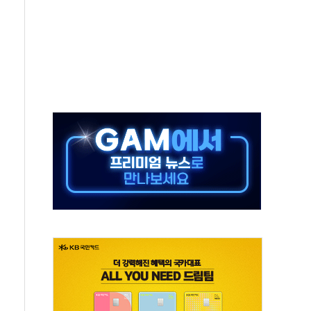
보 GAM - 맛보기편 (8/6)
 흡수합병…비대면 영상서비스 경쟁력 강화
가족 직업체험 프로그램 진행
TF 도입 김 총리 지시'는 가짜뉴스…법적 조치"
든다…삼성전자 2나노 수주 '촉각'
열...민주당 선관위 "불법 선거운동·방해행위 엄중 제재"
 선호도, 정청래 39.9% 김민석 39.8%
C 경쟁력 높이기 위해 그룹 역량 결집해야"
한 신임 대표 선임