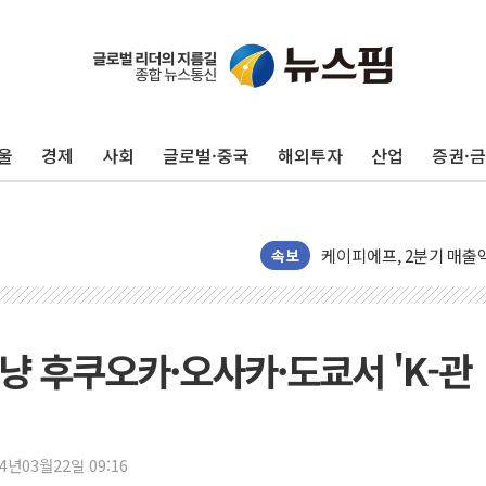
"전월세 대책 없고 집값
울
경제
사회
글로벌·중국
해외투자
산업
증권·
배틀그라운드 모바일 월
청와대 "내일 부동산 점
케이피에프, 2분기 매출액
속보
국민통합위 "청년엔 기회
레드캡투어, 2분기 영업익
HD건설기계, 재생에너지 
겨냥 후쿠오카·오사카·도쿄서 'K-관
아파트에 코브라가…검찰
'주택 공급 vs 공원 보
윤영달 크라운해태 회장 
부대찌개·보쌈 프랜차이즈
24년03월22일 09:16