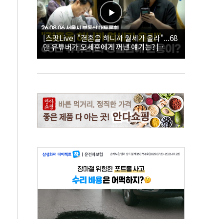
[스팟Live] "결혼을 하니까 월세가 올라"...68
만 유튜버가 오세훈에게 꺼낸 얘기는? |
26.08.06 서울시 부동산 대토론회