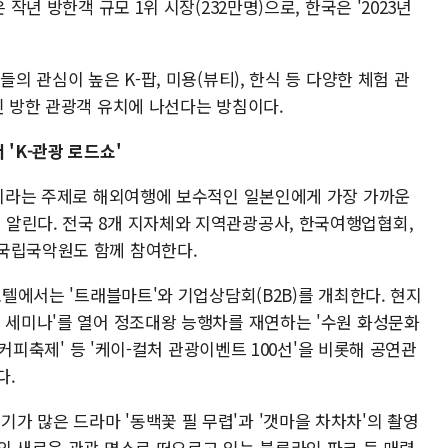
 작년 방한객 규모 1위 시장(232만명)으로, 한국은 '2023년
의 관심이 높은 K-팝, 미용(뷰티), 한식 등 다양한 체험 관
인 방한 관광객 유치에 나선다는 방침이다.
'K-관광 로드쇼'
음'이라는 주제로 해외여행에 보수적인 일본인에게 가장 가까운
알린다. 전국 8개 지자체와 지역관광공사, 한국여행업협회,
국립국악원도 함께 참여한다.
호텔에서는 '트래블마트'와 기업상담회(B2B)를 개최한다. 현지
광 세미나'를 열어 정조대왕 능행차를 재연하는 '수원 화성문화
릉 커피축제' 등 '케이-컬처 관광이벤트 100선'을 비롯해 공연관
다.
가 많은 드라마 '동백꽃 필 무렵'과 '갯마을 차차차'의 촬영
의 새로운 관광 명소로 떠오르고 있는 블루라인 파크 등 매력