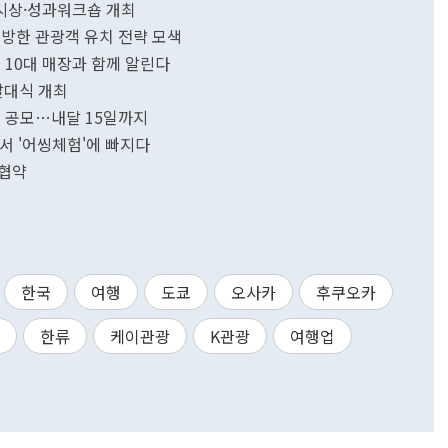
 시상·성과워크숍 개최
 방한 관광객 유치 전략 모색
 10대 매장과 함께 알린다
발대식 개최
' 공모…내달 15일까지
서 '어씽체험'에 빠지다
무협약
한국
여행
도쿄
오사카
후쿠오카
한류
케이관광
K관광
여행업