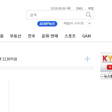
2026.08.06 (목)
ENG
中文
|
|
패밀리 사이트
만 오른다"…서울시 부동산 토론회서 쏟아진 우려
금융
부동산
전국
문화·연예
스포츠
GAM
드컵 파리서 개막
검 2차 회의"…주택 공급 방안 논의한다
 2136억원
를, 중고령층엔 안정을"…세대상생 일자리 특위 출범
 16% 증가…역대 2분기 최대 실적
사용률 40%로 높인다…2040 RE100 속도
, 멸종위기종 밀수 조직 적발
존'…용산어린이정원 활용 놓고 충돌 예고
"미래세대와 전통문화 소통 자리, 꾸준히 만들겠다"
 '놀부' 법원에 기업회생 신청