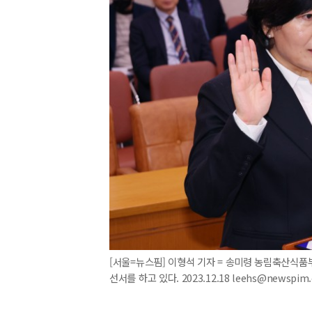
[서울=뉴스핌] 이형석 기자 = 송미령 농림축산식품
선서를 하고 있다. 2023.12.18 leehs@newspim