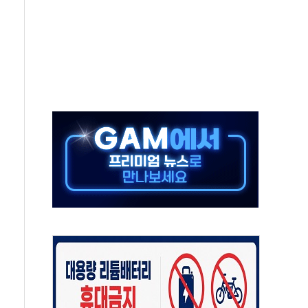
상 기대 후퇴
·태양광주↑ VS 트레이드데스크·웬디스↓
 끝까지 찾겠다"
중 완화 전환점"
적 공급 확대·속도전 총력"
 급등