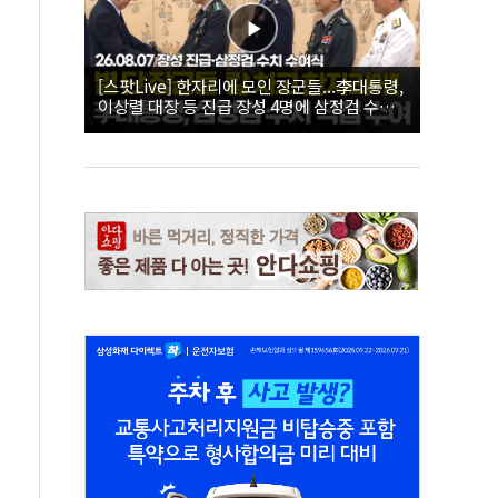
[스팟Live] 한자리에 모인 장군들...李대통령,
이상렬 대장 등 진급 장성 4명에 삼정검 수치
직접 수여｜26.08.07 장성 진급·삼정검 수치
수여식