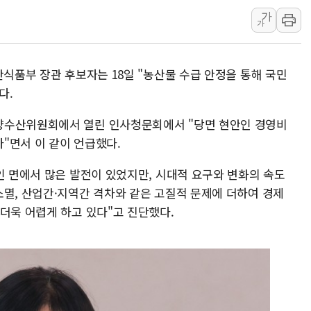
가
[종합] 美 7월 고용 2만3000명 감소 '쇼크'…9월 금리 인
가
[사진] 이슬람 수니파 3개국, 공동방위협정 체결
뉴욕증시 개장 전 특징주...아틀라시안·클라우드플레어
산식품부 장관 후보자는 18일 "농산물 수급 안정을 통해 국민
보훈부, 미 DPAA와 MOU… "6·25 미군 실종자 7359명
다.
트럼프 "금리 내려야"…파월 때와 달리 워시엔 톤 낮춰
특정 정치인 측근 포항시 정책특보 내정설...포항시 '시끌'
양수산위원회에서 열린 인사청문회에서 "당면 현안인 경영비
"면서 이 같이 언급했다.
李 "해남 태양광, 대한민국 다음 100년 밑거름…수도권 집
李 대통령, '6시간 마라톤 부동산 2차 회의' 주재… "전폭
인 면에서 많은 발전이 있었지만, 시대적 요구와 변화의 속도
트럼프, 中 겨냥 폴리실리콘 관세 15% 부과…美 태양광주
소멸, 산업간·지역간 격차와 같은 고질적 문제에 더하여 경제
더욱 어렵게 하고 있다"고 진단했다.