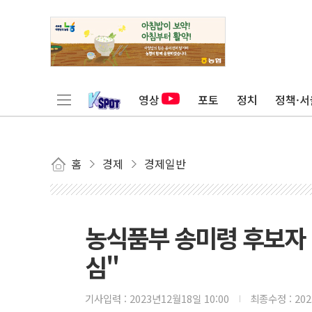
영상
포토
정치
정책·서
홈
경제
경제일반
농식품부 송미령 후보자 
심"
기사입력 :
2023년12월18일 10:00
최종수정 :
20