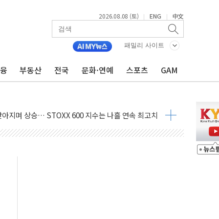
2026.08.08 (토)
ENG
中文
|
|
패밀리 사이트
금융
부동산
전국
문화·연예
스포츠
GAM
최고치
 요구
낮아지며 상승… STOXX 600 지수는 나흘 연속 최고치
세
엘·이란 위협에 맞설 자체 억지력 강화
동
톱'… 美 해상봉쇄 영향
각
체주 '활짝'
스닥 선물 1%대 상승