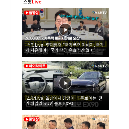
스팟
Live
[스팟Live] 李대통령 "국가폭력 피해자, 국가
가 치유해야…국가 책임 유효기간 없어"｜
26.08.07 국가폭력 피해자 위로 오찬
[스팟Live] 일상에서 장점이 더 돋보이는 '전
기 패밀리 SUV' 볼보 EX90