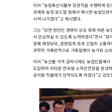
이어 "농림축산식품부 장관직을 수행하게 된
과제와 농정 로드맵 등에서 제시한 농업인과의
시켜 나가겠다"고 제시했다.
그는 "당면 현안인 경영비 상승 등에 따른 
서 안심하실 수 있도록 노력하겠다"면서 "원자
응해 재정당국, 관련업계 등과 긴밀히 소통하
과학적 가축방역으로 가축질병이 농가와 소비
이어 "농산물 가격 급락시에도 농업인들께서
도입하여 두터운 한국형 소득안전망을 완성하
공익형 직불제가 안착되도록 하겠다"고 강조