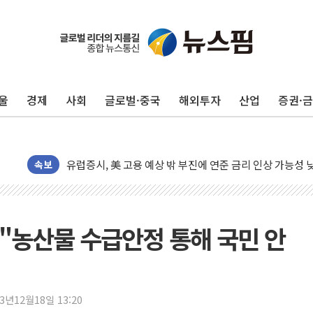
울
경제
사회
글로벌·중국
해외투자
산업
증권·
뉴욕증시, 고용 쇼크에 금리 인상 우려 후퇴…S&P500 
트럼프, 쿡 연준 이사 해임 재추진…"26일까지 의혹 소명"
유럽증시, 美 고용 예상 밖 부진에 연준 금리 인상 가능성 
미 연준 매파 기세 꺾이나…고용 감소에 9월 동결 전망 우
속보
[종합] 이슬람 수니파 3국, '공동방위협정' 체결… 이스라
트럼프, 백신·자폐증 행정명령 검토…"이르면 다음 주"
美 항소법원, 백악관 무도회장 공사 중단 명령…트럼프 제
"농산물 수급안정 통해 국민 안
이란 핵심 원유 수출항 '하르그섬', 최근 1주일 이상 '올스
美 고용 쇼크에 엔화 장중 급등…시장은 "또 개입했나" 촉
[AI MY 뉴스] 뉴욕 반도체주 프리뷰...美 고용 쇼크에 반도
23년12월18일 13:20
뉴욕증시 프리뷰, 美 고용 쇼크에 금리 인상 우려 후퇴…나