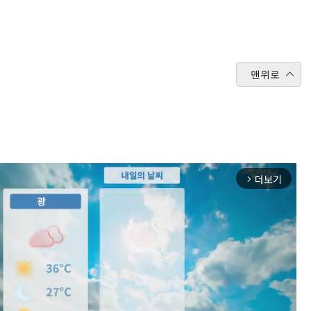
맨위로
더보기
arrow_forward_ios