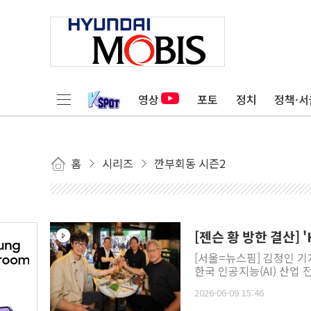
영상
포토
정치
정책·서
홈
시리즈
깐부회동 시즌2
[젠슨 황 방한 결산] 
[서울=뉴스핌] 김정인 기
한국 인공지능(AI) 산업
2026-06-09 15:46