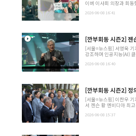
이버 이사회 의장과 회동했
2026-06-08 16:41
[깐부회동 시즌2] 젠
[서울=뉴스핌] 서영욱 기
강조하며 인공지능(AI) 
2026-06-08 16:40
[깐부회동 시즌2] 정
[서울=뉴스핌] 이찬우 
서 젠슨 황 엔비디아 최고경
2026-06-08 15:37