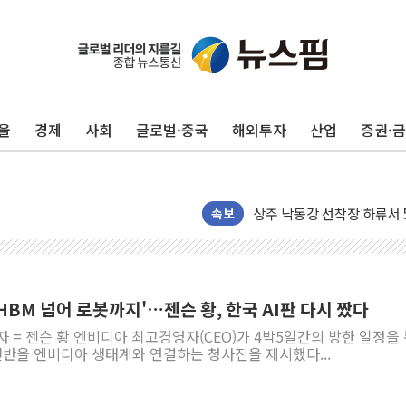
울
경제
사회
글로벌·중국
해외투자
산업
증권·
평택 진위면 공장서 질식사
포항 블루밸리 국가산단에 '
상주 낙동강 선착장 하류서 50
[종합] 김민석, 정청래에 누적 '
속보
민주당 경북도당위원장에 오중
인천서 말다툼 중 어머니 살
김민석, 강원·대구·경북 경선서
'HBM 넘어 로봇까지'…젠슨 황, 한국 AI판 다시 짰다
[속보] 민주, 강원·대구·경북 
자 = 젠슨 황 엔비디아 최고경영자(CEO)가 4박5일간의 방한 일정을
[속보] 민주, 경북 경선 결과 
 전반을 엔비디아 생태계와 연결하는 청사진을 제시했다...
[속보] 민주, 대구 경선 결과 
[속보] 민주, 강원 경선 결과 