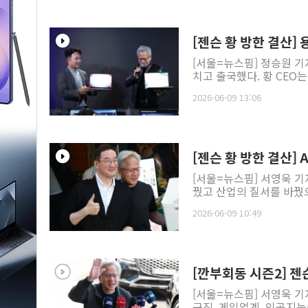
[젠슨 황 방한 결산] 
[서울=뉴스핌] 정승원 기
치고 출국했다. 황 CEO는 
2026-06-09 13:06
[젠슨 황 방한 결산]
[서울=뉴스핌] 서영욱 기
꿨고 산업의 질서를 바꿨으
2026-06-09 10:49
[깐부회동 시즌2] 젠슨
[서울=뉴스핌] 서영욱 기
구진, 게임업계, 인공지능(