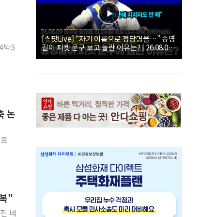
[스팟Live] “자기 이름으로 정당명을…” 송영
4박5
길이 피켓 문구 보고 놀란 이유는? | 26.08.09
더불어민주당 당대표·최고위원 후보 대구·경
북 합동연설회
축 논
'로
행복"
해진 네