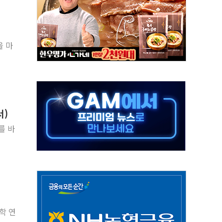
객 400명 맞이…"마음 잇는 시간 되길"
 지급 확정되나…재상고 앞두고 막판 셈법
'행복상자' 전달
을 마
극기 거꾸로' 논란…이틀만에 철거
 예술·체육요원 최대 33% 감축
 역대 최대폭 감소한 9.4%↓…유통업계 양극화 심화
 특사'로 콜롬비아 대통령 취임식 참석
서)
시간당 30mm 강한 비...호우 피해 없어
를 바
방…野 "청년 우롱 기괴" vs 與 "송구한 해프닝"
학 연