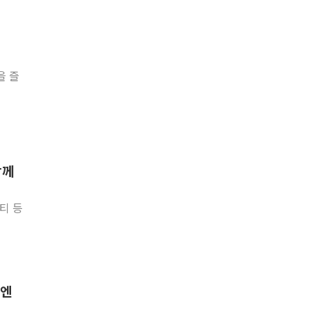
을 즐
함께
리티 등
론엔