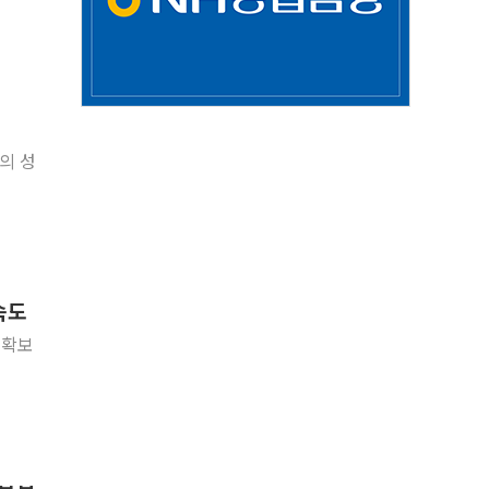
의 성
속도
 확보