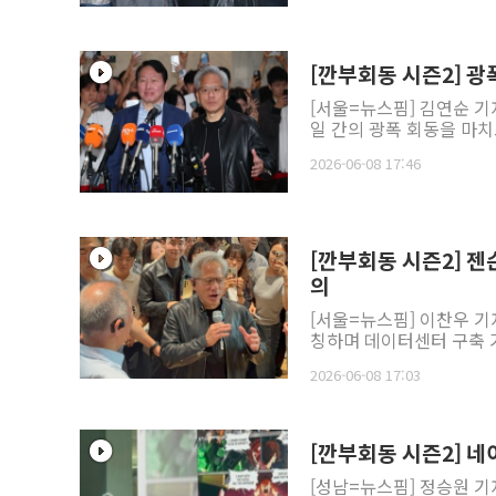
[깐부회동 시즌2] 광
[서울=뉴스핌] 김연순 기
일 간의 광폭 회동을 마치고
2026-06-08 17:46
[깐부회동 시즌2] 젠
의
[서울=뉴스핌] 이찬우 기자
칭하며 데이터센터 구축 
2026-06-08 17:03
[깐부회동 시즌2] 네
[성남=뉴스핌] 정승원 기