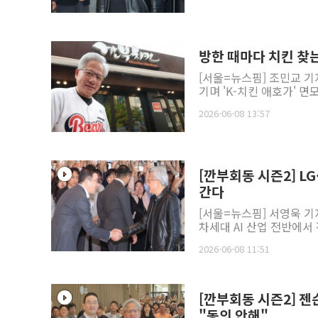
방한 때마다 치킨 찾
[서울=뉴스핌] 조민교 기
기며 'K-치킨 애호가' 면
2026-06-08 13:57
[깐부회동 시즌2] L
간다
[서울=뉴스핌] 서영욱 기자 
차세대 AI 산업 전반에서 
2026-06-08 11:51
[깐부회동 시즌2] 젠
"동의 안해"