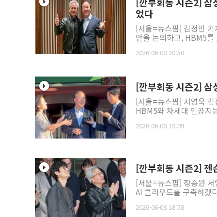
[깐부회동 시즌2] 삼
었다
[서울=뉴스핌] 김정인 기
안을 논의하고, HBM5를 
2026-06-08 20:50
[깐부회동 시즌2] 삼
[서울=뉴스핌] 서영욱 김
HBM5와 차세대 인공지능(
2026-06-08 19:09
[깐부회동 시즌2] 젠슨
[서울=뉴스핌] 정승원 서
AI 클라우드를 구축하겠다고
2026-06-08 18:58