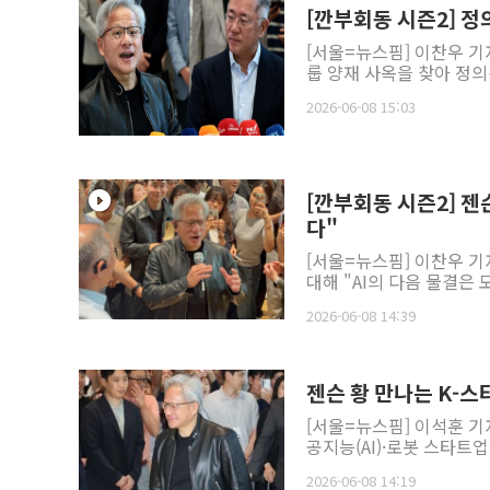
[깐부회동 시즌2] 정
[서울=뉴스핌] 이찬우 기
룹 양재 사옥을 찾아 정의
2026-06-08 15:03
[깐부회동 시즌2] 
다"
[서울=뉴스핌] 이찬우 기
대해 "AI의 다음 물결은
2026-06-08 14:39
젠슨 황 만나는 K-스
[서울=뉴스핌] 이석훈 기
공지능(AI)·로봇 스타트업
2026-06-08 14:19