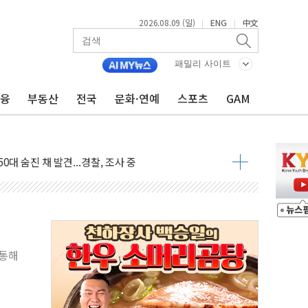
2026.08.09 (일)
ENG
中文
|
|
패밀리 사이트
금융
부동산
전국
문화·연예
스포츠
GAM
고 발생…작업자 1명 숨져
철강 AI융합실증센터' 들어선다
대 숨진 채 발견...경찰, 조사 중
1.48%p' 차 선두 유지...金 46.01% vs 鄭 44.53%
기 당선...합산득표율 68.63%
해 10대 구속…범행 후 반려견도 죽여
 정청래에 승리…金 48.54% vs 鄭 44.40%
경선 결과...김민석 48.54% 정청래 44.40%
 통해
발표...김민석 47.37% 정청래 45.71% 송영길 6.92%
발표...정청래 47.82% 김민석 46.35% 송영길 5.83%
발표...김민석 50.30% 정청래 41.94% 송영길 7.76%