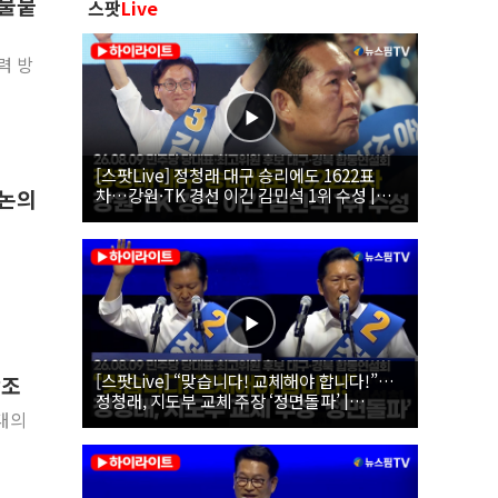
 불붙
스팟
Live
력 방
[스팟Live] 정청래 대구 승리에도 1622표
차…강원·TK 경선 이긴 김민석 1위 수성 |
 논의
26.08.09 더불어민주당 당대표·최고위원 후
보 대구·경북 합동연설회
[스팟Live] “맞습니다! 교체해야 합니다!”…
강조
정청래, 지도부 교체 주장 ‘정면돌파’ |
최대의
26.08.09 더불어민주당 당대표·최고위원 후
보 대구·경북 합동연설회