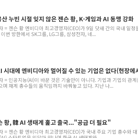
정재헌 CEO, SKT 장기고
최태원, 노소영에 9440억
용산 누빈 시절 잊지 않은 젠슨 황, K-게임과 AI 동맹 강화
하나금융, 명동 소상공인에 
자 = 젠슨 황 엔비디아 최고경영자(CEO)가 9일 닷새 간의 국내 일정
이번 방한에서 SK그룹, LG그룹, 삼성전자, 네...
인천시 광복절 현수막 '태
병무청, 보충역 전면 손질…
홈플러스發 대형마트 판매,
윤준병·이해민 의원, '정부
 AI 시대에 엔비디아와 멀어질 수 있는 기업은 없다(현장에
'호우·산사태 주의보' 울진 
자 = 인공지능(AI)이 바꾼 것은 기술만이 아니다. 기업과 기업의 관계
여야, 황희 '버스 하우스' 공
며 재계 총수들의 움직임까지 바꿔놓고 있다. 지난 나...
 황, 韓 AI 생태계 훑고 출국..."공급 더 필요"
자 = 젠슨 황 엔비디아 최고경영자(CEO)가 국내 주요 기업 총수와 대
AI) 스타트업을 잇달아 만나며 한국 AI 생태계와...