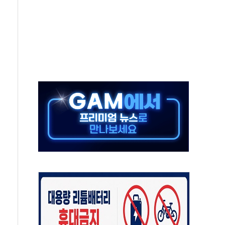
기 최대 실적에 13%대 급등
로 확대…신규 항공사 진입길 열려
.7% '생활파킹통장' 출시
우는 트럼프...당내선 "안 먹힌다" 균열
첫 '국제보훈컨퍼런스'… 한미동맹 상징성 부각
철도 전력망 구축 계약
 부적절 발언 논란 사과…"재발 방지 모든 조치"
 S7 모두 '파란불'
닌 권력 지팡이 자처…보완수사권 폐지해도 되나"