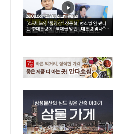
[스팟Live] *풀영상* 장동혁, 형소법 안 봤다
는 李대통령에 "역대급 망언...대통령 맞나"｜
26.08.06 국민의힘 최고위원회의