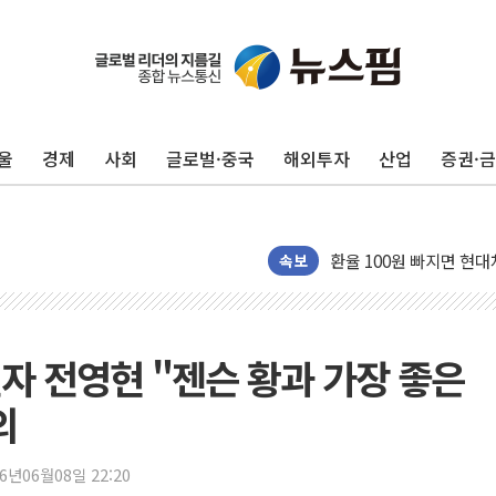
울
경제
사회
글로벌·중국
해외투자
산업
증권·
더본코리아 홍콩반점, '
LGU+, 국내 IDaaS 
환율 100원 빠지면 현대차
속보
국내 최대 400MW 규모
카카오, 'AI 수익화' 
경찰, '홍명보 감독 선임
자 전영현 "젠슨 황과 가장 좋은
삼성전자, FMS 2026서
의
LX하우시스 "역대급 폭
일 안 하고 '초과근무 수
26년06월08일 22:20
토마토시스템 조길주·이