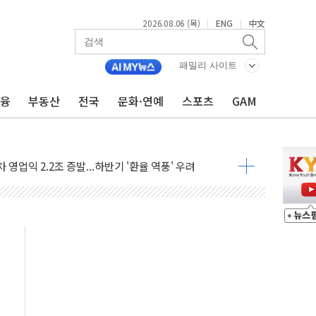
2026.08.06 (목)
ENG
中文
|
|
패밀리 사이트
금융
부동산
전국
문화·연예
스포츠
GAM
부산 돼지국밥짬뽕' 2주간 전국 한시 판매
ADT캡스, 매장 운영·보안 통합관리 앱 출시
최초 클라우드 보안인증 획득
 영업익 2.2조 증발...하반기 '환율 역풍' 우려
 해남 태양광발전 '첫삽'…남동발전, 재생에너지 '앞장'
내년 상반기부터 본격화
 의혹' 축구협회 압수수색
 차세대 AI 메모리 기술력 과시
염에 고단열 인테리어 관심 급증"
당' 챙긴 경찰관 2명 송치
강찬 대표, 자사주 매수