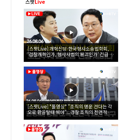
스팟
Live
[스팟Live] 개혁신당·한국형사소송법학회,
'검찰개혁인가, 형사사법의 붕괴인가' 긴급 세
미나｜26.08.06
[스팟Live] *풀영상* "조직의 명운 건다는 각
오로 환골탈태 해야"...경찰 조직의 전면적 쇄
신 촉구한 한병도 | 26.08.06 더불어민주당 정
책조정회의