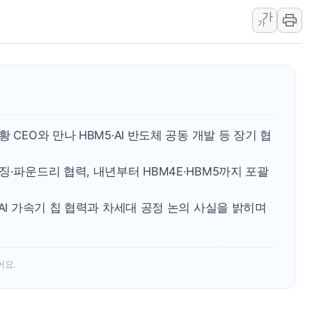
가
[특징주] 고려아연, 상반
가
한·체코 항공편 주10회
SBI저축은행, 최고 연 7
美중간선거 '색깔론' 덧씌
보훈부, 내년 워싱턴서 
가온전선, 싱가포르 도시
CEO와 만나 HBM5·AI 반도체 공동 개발 등 장기 협
정점식, '부산 돌려차기'
[특징주] 美 반도체 약세에
징·파운드리 협력, 내년부터 HBM4E·HBM5까지 포괄
정점식 "경찰, 민중 아
AI 가속기 칩 협력과 차세대 공정 논의 사실을 밝히며
어요.