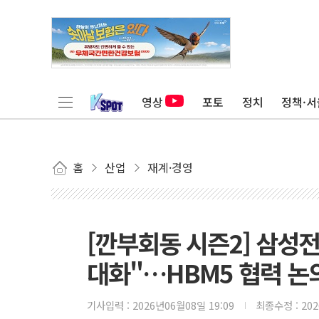
영상
포토
정치
정책·서
홈
산업
재계·경영
[깐부회동 시즌2] 삼성전
대화"…HBM5 협력 논
기사입력 :
2026년06월08일 19:09
최종수정 :
20