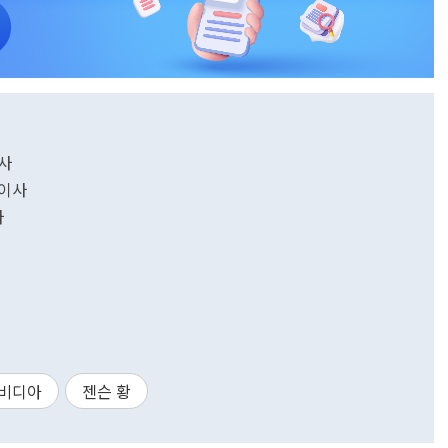
사
표이사
사
비디아
젠슨 황