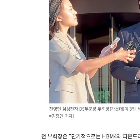
전영현 삼성전자 DS부문장 부회장(가운데)이 8일 서
=김정인 기자]
전 부회장은 "단기적으로는 HBM4와 파운드