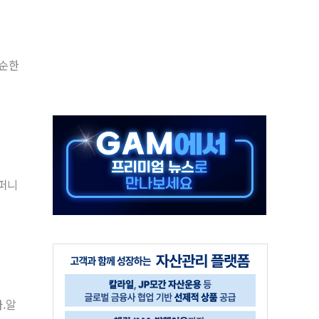
체주 '활짝'
스닥 선물 1%대 상승
상 기대 후퇴
단순한
·태양광주↑ VS 트레이드데스크·웬디스↓
 끝까지 찾겠다"
컴퍼니
중 완화 전환점"
다.알