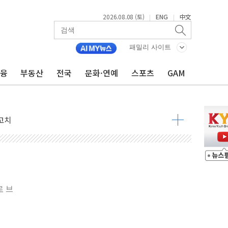
2026.08.08 (토)
ENG
中文
|
|
패밀리 사이트
금융
부동산
전국
문화·연예
스포츠
GAM
 정청래 격차 확대'
타진
최고치
 요구
낮아지며 상승… STOXX 600 지수는 나흘 연속 최고치
세
엘·이란 위협에 맞설 자체 억지력 강화
로 브
동
톱'… 美 해상봉쇄 영향
각