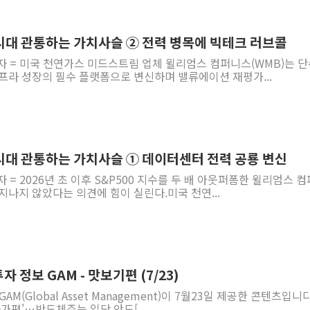
[AI MY 뉴스] 뉴욕 반도체주 프리뷰...美 고용 쇼크에 반도
뉴욕증시 프리뷰, 美 고용 쇼크에 금리 인상 우려 후퇴…나
 시대 관통하는 가치사슬 ② 전력 병목에 빅테크 러브콜
[종합] 美 7월 고용 2만3000명 감소 '쇼크'…9월 금리 인
자 = 미국 천연가스 미드스트림 업체 윌리엄스 컴퍼니스(WMB)는 
인프라 성장의 필수 플랫폼으로 변신하며 밸류에이션 재평가...
[사진] 이슬람 수니파 3개국, 공동방위협정 체결
뉴욕증시 개장 전 특징주...아틀라시안·클라우드플레어
보훈부, 미 DPAA와 MOU… "6·25 미군 실종자 7359명
트럼프 "금리 내려야"…파월 때와 달리 워시엔 톤 낮춰
 시대 관통하는 가치사슬 ① 데이터센터 전력 공룡 변신
특정 정치인 측근 포항시 정책특보 내정설...포항시 '시끌'
 = 2026년 초 이후 S&P500 지수를 두 배 아웃퍼폼한 윌리엄스 
李 "해남 태양광, 대한민국 다음 100년 밑거름…수도권 집
 지나지 않았다는 의견에 힘이 실린다.미국 천연...
 정보 GAM - 맛보기편 (7/23)
M(Global Asset Management)이 7월23일 제공한 콘텐츠입니
마가편'…반도체주는 일단 안도[...