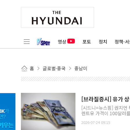
영상
포토
정치
정책·서
홈
글로벌·중국
중남미
[브라질증시] 유가 
[시드니=뉴스핌] 권지언 
렌트유 가격이 100달러를 
2026-07-24 09:15