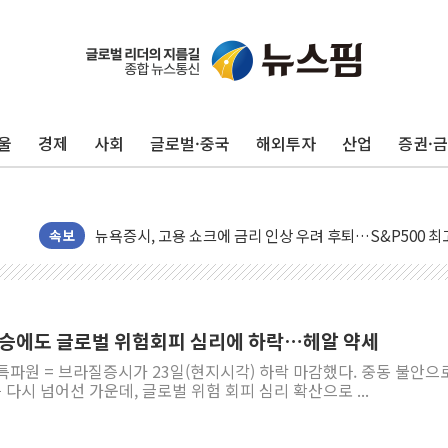
울
경제
사회
글로벌·중국
해외투자
산업
증권·
민주, 오늘 제주·인천 경선 결과 발표...'김민석 재역전 vs
한상협, 업계 개인정보 보안 새판 짠다…'자율규제단체' 
뉴욕증시, 고용 쇼크에 금리 인상 우려 후퇴…S&P500 
트럼프, 쿡 연준 이사 해임 재추진…"26일까지 의혹 소명"
속보
유럽증시, 美 고용 예상 밖 부진에 연준 금리 인상 가능성 
미 연준 매파 기세 꺾이나…고용 감소에 9월 동결 전망 우
[종합] 이슬람 수니파 3국, '공동방위협정' 체결… 이스라
상승에도 글로벌 위험회피 심리에 하락…헤알 약세
트럼프, 백신·자폐증 행정명령 검토…"이르면 다음 주"
특파원 = 브라질증시가 23일(현지시각) 하락 마감했다. 중동 불안으
美 항소법원, 백악관 무도회장 공사 중단 명령…트럼프 제
다시 넘어선 가운데, 글로벌 위험 회피 심리 확산으로 ...
이란 핵심 원유 수출항 '하르그섬', 최근 1주일 이상 '올스
美 고용 쇼크에 엔화 장중 급등…시장은 "또 개입했나" 촉