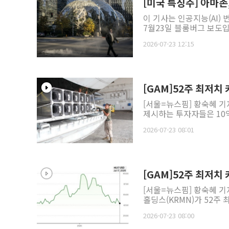
[미국 특징주] 아마존
이 기사는 인공지능(AI)
7월23일 블룸버그 보도입니
2026-07-23 12:15
[GAM]52주 최저치
[서울=뉴스핌] 황숙혜 기
제시하는 투자자들은 10억
2026-07-23 08:01
[GAM]52주 최저치 
[서울=뉴스핌] 황숙혜 기
홀딩스(KRMN)가 52주
2026-07-23 08:00