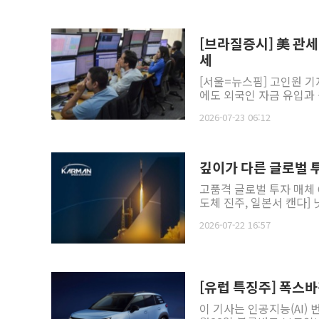
[브라질증시] 美 관
세
[서울=뉴스핌] 고인원 기
에도 외국인 자금 유입과 
2026-07-23 06:12
깊이가 다른 글로벌 투자
고품격 글로벌 투자 매체 GA
도체 진주, 일본서 캔다] 닛
2026-07-22 16:57
[유럽 특징주] 폭스
이 기사는 인공지능(AI)