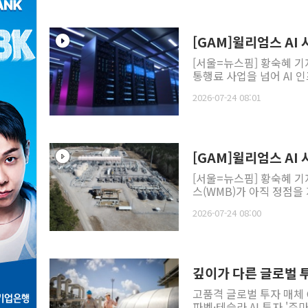
[GAM]윌리엄스 AI
[서울=뉴스핌] 황숙혜 기
통행료 사업을 넘어 AI 
2026-07-24 08:01
[GAM]윌리엄스 AI
[서울=뉴스핌] 황숙혜 기자
스(WMB)가 아직 정점을
2026-07-24 08:00
깊이가 다른 글로벌 투자
고품격 글로벌 투자 매체 GA
파벳·테슬라 AI 투자 '주