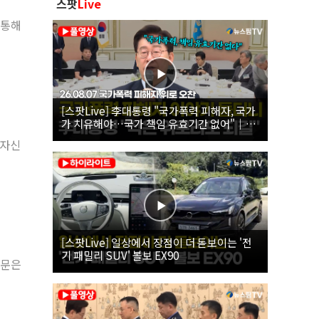
스팟
Live
 통해
[스팟Live] 李대통령 "국가폭력 피해자, 국가
가 치유해야…국가 책임 유효기간 없어"｜
26.08.07 국가폭력 피해자 위로 오찬
투자신
[스팟Live] 일상에서 장점이 더 돋보이는 '전
기 패밀리 SUV' 볼보 EX90
원문은