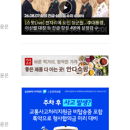
[스팟Live] 한자리에 모인 장군들...李대통령,
원문은
이상렬 대장 등 진급 장성 4명에 삼정검 수치
직접 수여｜26.08.07 장성 진급·삼정검 수치
수여식
원문은
원문은