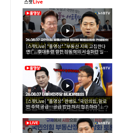
스팟
Live
[스팟Live] *풀영상* "부동산 지옥 고집한다
면!"...李대통령 향한 장동혁의 서슬퍼런 일갈
| 26.08.07 국민의힘 부동산정책 정상화 특별
위원회 전체회의
[스팟Live] *풀영상* 한병도 “국민의힘, 말로
만 주택 공급…공급 법안 처리 협조하라”｜
26.08.07 더불어민주당 원내대책회의