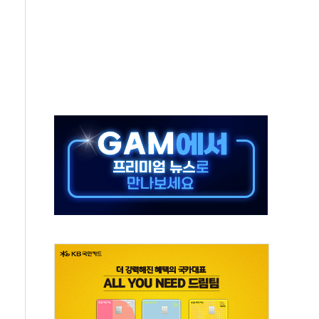
년 새 7배 늘었다...폭염 대책비는 8.6배 증가
여름"…구윤철, 쪽방촌 폭염 대응상황 점검
싱… '유로화 팔아 엔화 부양' 사후 통보만
터 코퍼'가 말하는 경기 신호가 달라졌다
재개...3년 2개월 만
제고 특별 위원회 위촉장 수여식 및 1차 회의