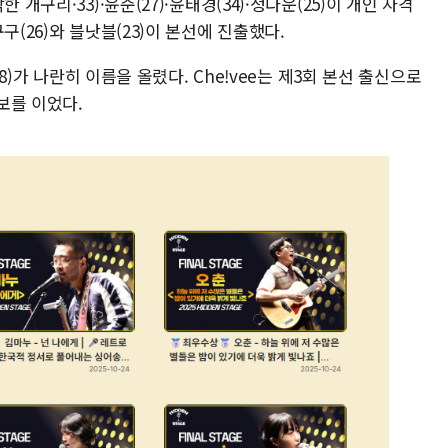
개구리·33)·윤준(27)·윤태경(34)·정다운(25)이 개인 자격
구(26)와 블낫블(23)이 본선에 진출했다.
28)가 나란히 이름을 올렸다. Che!vee는 제3회 본선 출신으로
보를 이었다.