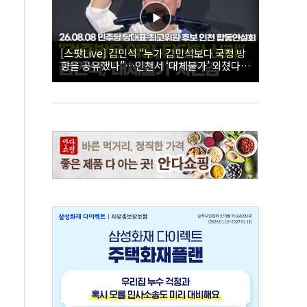
[스팟Live] 김민석 “누가 김민석보다 국정 방
향을 공유했나”…인천서 ‘대체불가’ 외쳤다 |
26.08.08 더불어민주당 당대표·최고위원 후
보 인천 합동연설회