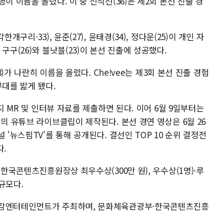
 등 11명이 이름을 올렸다. 이 중 신직선(36)은 제2회 본선 진출 경
구리·33), 윤준(27), 윤태경(34), 정다운(25)이 개인 자
구구(26)와 블낫블(23)이 본선 진출에 성공했다.
8)가 나란히 이름을 올렸다. Che!vee는 제3회 본선 진출 경험
무대를 밟게 됐다.
까지 MR 및 인터뷰 자료를 제출하면 된다. 이어 6월 9일부터는
팀의 유튜브 라이브클립이 제작된다. 본선 경연 영상은 6월 26
 '뉴스핌TV'를 통해 공개된다. 결선인 TOP 10 순위 결정전
다.
 한국콘텐츠진흥원장상 최우수상(300만 원), 우수상(1명)·루
 규모다.
 감엔터테인먼트가 주최하며, 문화체육관광부·한국콘텐츠진흥