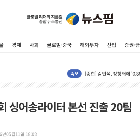
울
경제
사회
글로벌·중국
해외투자
산업
증권·
포항시 재난예산 40억 긴급 
울진·영덕 '호우특보'-포항 '
[종합] 김민석, 정청래에 '0.86
인천 합동연설회 나선 송영길
속보
김민석, 2주차 제주·인천 경선서
인사하는 김민석 당대표 후보
[속보] 민주, 제주·인천 경선 결
 4회 싱어송라이터 본선 진출 20팀
[속보] 민주, 인천 경선 결과 발
[속보] 민주, 제주 경선 결과 발
이번주 국내 주요 금융일정(8.1
26년05월11일 18:08
美, 이란전 출구전략 만지작