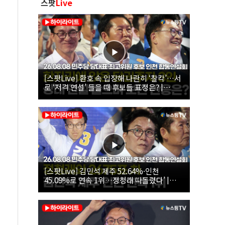
스팟
Live
[스팟Live] 환호 속 입장해 나란히 ‘찰칵’…서
로 ‘저격 연설’ 들을 때 후보들 표정은? |
26.08.08 더불어민주당 당대표·최고위원 후
보 인천 합동연설회
[스팟Live] 김민석 제주 52.64%·인천
45.09%로 연속 1위…정청래 따돌렸다’ |
26.08.08 더불어민주당 당대표·최고위원 후
보 인천 합동연설회