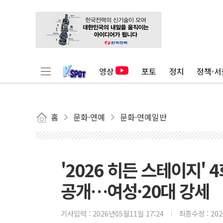
영상
포토
정치
정책·서
홈
문화·연예
문화·연예일반
'2026 히든 스테이지'
공개…여성·20대 강세
기사입력 :
2026년05월11일 17:24
최종수정 :
20