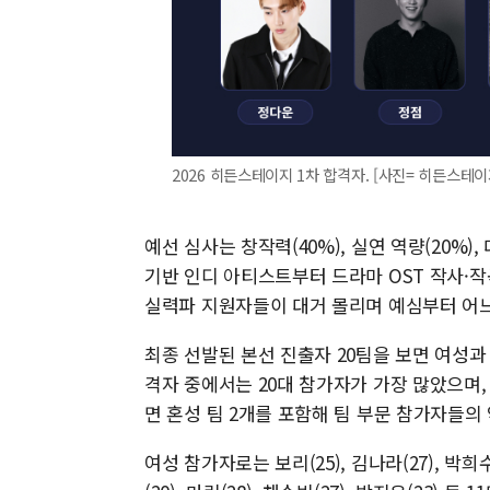
2026 히든스테이지 1차 합격자. [사진= 히든스테이
예선 심사는 창작력(40%), 실연 역량(20%),
기반 인디 아티스트부터 드라마 OST 작사·작
실력파 지원자들이 대거 몰리며 예심부터 어느
최종 선발된 본선 진출자 20팀을 보면 여성과
격자 중에서는 20대 참가자가 가장 많았으며,
면 혼성 팀 2개를 포함해 팀 부문 참가자들의
여성 참가자로는 보리(25), 김나라(27), 박희수(3