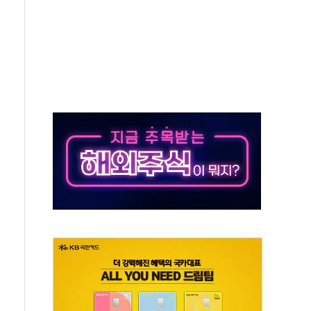
50㎜ 폭우…강원 동해안 강한 비 이어져
 환경미화원 수거차에 치여 사망
동…60대 남성 2명 숨져
보는 일 없게"…'결혼 페널티' 22개 과제 손본다
터보트 전복…1명 사망·1명 실종
의 날 참석..."국제적 시민 연대로 목소리 내야"
 실종 60대 나흘만에 숨진 채 발견
 살해 10대 아들 체포
' 받아친 정청래…제주 연설서 신경전 고조