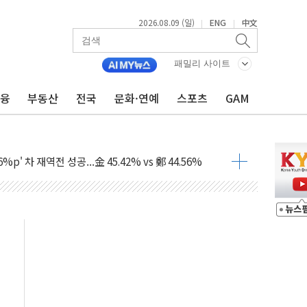
2026.08.09 (일)
ENG
中文
|
|
패밀리 사이트
금융
부동산
전국
문화·연예
스포츠
GAM
투입…고수온 양식장 복구·지원 '총력'
산사태 주의보'...경북도, 호우 피해·통제구간 없어
%p' 차 재역전 성공...金 45.42% vs 鄭 44.56%
·정청래·김민석 당대표 후보
 정청래에 승리...47.75% vs 42.08%
과 발표...김민석 47.75% 정청래 42.08%
표...김민석 45.09% 정청래 43.27% 송영길 11.63%
표...김민석 52.64% 정청래 39.89% 송영길 7.47%
0~8.14)
…공습 한계·탄약 부족 현실화