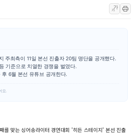
가
강릉·동해·삼척 시간당 최대 
가
폐기물 수거하다 참변…60대
서울 중랑구 주택가서 흉기 난
李대통령 "결혼 때문에 손해 
여수 오동도 인근 해상서 모
추미애, '위안부' 피해자 기림
주최측이 11일 본선 진출자 20팀 명단을 공개했다.
인천 선재도 갯벌서 해루질 중
등 기준으로 치열한 경쟁을 벌였다.
인천서 말다툼 중 어머니 흉기
출 후 6월 본선 유튜브 공개한다.
'화합' 꺼낸 김민석에 '뻔뻔
어요.
회째를 맞는 싱어송라이터 경연대회 '히든 스테이지' 본선 진출