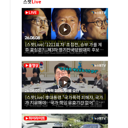
스팟
Live
[스팟Live] ‘1211표 차’ 초접전, 승부 가를 제
주 표심은?...제3차 정기전국당원대회 후보자
제주 합동연설회 생중계 | 26.08.08
[스팟Live] 李대통령 "국가폭력 피해자, 국가
가 치유해야…국가 책임 유효기간 없어"｜
26.08.07 국가폭력 피해자 위로 오찬