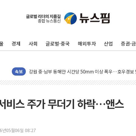
울
경제
사회
글로벌·중국
해외투자
산업
증권·
中 전방위 아파트 부양, 수도 베이징도 부동산 규제 철폐
인제 용대리 계곡서 수위 상승으로 피서객 7명 고립…전원
동해시, 11~14일 '별똥별 멍' 운영…페르세우스 유성우 
강원 중·남부 동해안 시간당 50mm 이상 폭우…호우경보
속보
청양 밭에서 일하던 90대 숨져…온열질환 여부 조사
폭염에 車 운전면허 기능시험 오전 집중 편성…체감온도 3
李대통령, 'ISA·주가누르기 방지법' 전면 재검토 지시
금융서비스 주가 무더기 하락…앤스
'호우 특보' 경북 울진 시간당 20~30mm 강한 비...가뭄 
주말 무더위·열대야 지속…내륙 곳곳 소나기
오세훈 "용산공원 주택 검토, 민주당 스스로 원칙 뒤집는 
26년05월06일 08:27
충북 주말 무더위 지속…청주·진천 35도, 곳곳 소나기