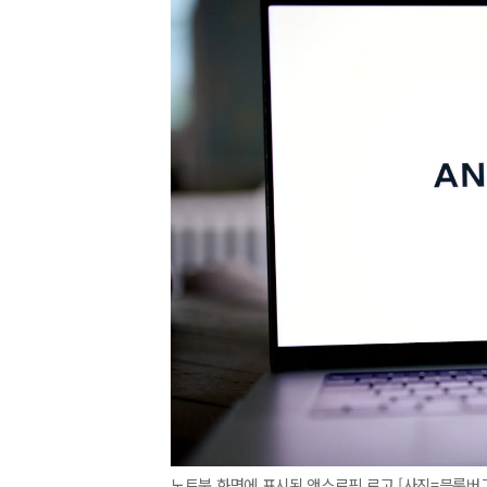
노트북 화면에 표시된 앤스로픽 로고 [사진=블룸버