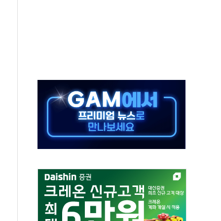
지대' 우려
타진
청래 '격차 확대'
최고치
 요구
낮아지며 상승… STOXX 600 지수는 나흘 연속 최고치
세
엘·이란 위협에 맞설 자체 억지력 강화