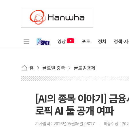
영상
포토
정치
정책·서
홈
글로벌·중국
글로벌경제
[AI의 종목 이야기] 
로픽 AI 툴 공개 여파
기사입력 :
2026년05월06일 08:27
최종수정 :
20