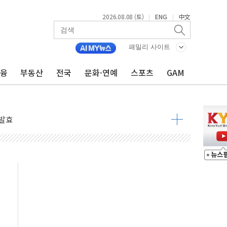
2026.08.08 (토)
ENG
中文
|
|
패밀리 사이트
금융
부동산
전국
문화·연예
스포츠
GAM
 구조
관측
 발효
8도 넘으면 중단
해소될 듯
것"