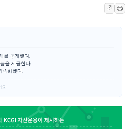
가
10월 보완수사권 폐지·공소청 출범…피해자들 '범죄 사각
가
한상협, 업계 개인정보 보안 새판 짠다…'자율규제단체' 
민주당, 오늘 제주·인천 경선 발표...김민석 '재역전' vs 정
뉴욕증시, 고용 쇼크에 금리 인상 우려 후퇴…S&P500 
트럼프, 쿡 연준 이사 해임 재추진…"26일까지 의혹 소명"
유럽증시, 美 고용 예상 밖 부진에 연준 금리 인상 가능성 
0개를 공개했다.
미 연준 매파 기세 꺾이나…고용 감소에 9월 동결 전망 우
능을 제공한다.
[종합] 이슬람 수니파 3국, '공동방위협정' 체결… 이스라
 가속화했다.
트럼프, 백신·자폐증 행정명령 검토…"이르면 다음 주"
어요.