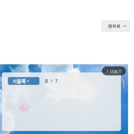
맨위로
더보기
arrow_forward_ios