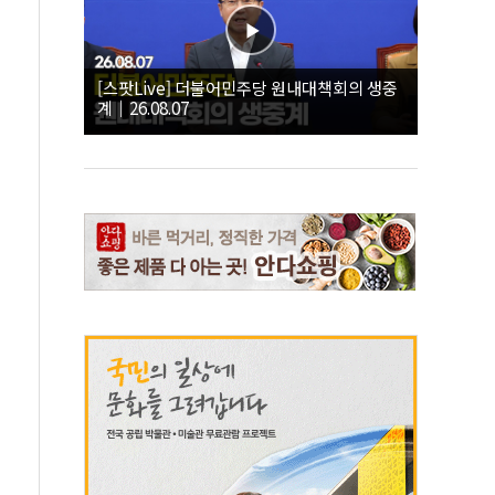
[스팟Live] 더불어민주당 원내대책회의 생중
계｜26.08.07