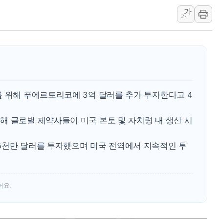
에어프레미아, 호치민
가
가
티엠씨, 220억원 
[특징주] 2차전지
디티앤씨알오, 고려
中企 졸업해도 세제혜
[특징주] 엘앤에프,
[글로벌 마켓 리포트
를 위해 푸에르토리코에 3억 달러를 추가 투자한다고 4
해 글로벌 제약사들이 미국 본토 및 자치령 내 생산 시
5천만 달러를 투자했으며 미국 전역에서 지속적인 투
어요.