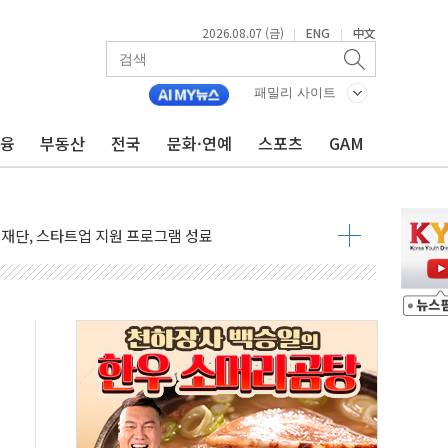
2026.08.07 (금)
ENG
中文
|
|
 무너져…대전서 50대 일용직 추락 사망
패밀리 사이트
출 풀고 재개발·재건축 촉진하는 것이 부동산 정상화"
'尹 관저 이전 감사 무마' 유병호 감사위원 구속 기소
금융
부동산
전국
문화·연예
스포츠
GAM
이버…내년 AI 팩토리 매출 본격화
원 환시 개입...4월 말 '56조원' 사상 최대
재단, 스타트업 지원 프로그램 성료
사기 혐의' 차가원 대표 구속 송치
 책임' 임성근 전 사단장 항소심도 징역 3년 선고
스텔 살인' 50대 남성 구속 송치
육박 7년 새 7배 늘었다...폭염 대책비는 8.6배 증가
혹한 여름"…구윤철, 쪽방촌 폭염 대응상황 점검
유럽 패싱… '유로화 팔아 엔화 부양' 사후 통보만
…'닥터 코퍼'가 말하는 경기 신호가 달라졌다