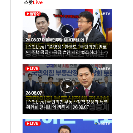
스팟
Live
[스팟Live] *풀영상* 한병도 “국민의힘, 말로
만 주택 공급…공급 법안 처리 협조하라”｜
26.08.07 더불어민주당 원내대책회의
[스팟Live] 국민의힘 부동산정책 정상화 특별
위원회 전체회의 생중계 | 26.08.07