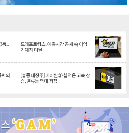
Mute
등...
드래프트킹스, 예측시장 공세 속 이익
기대치 미달
 동력의
[홍콩 대장주] 메이퇀② 실적은 고속 상
승, 밸류는 역대 저점