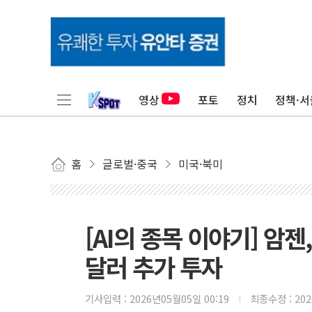
영상
포토
정치
정책·서
홈
글로벌·중국
미국·북미
[AI의 종목 이야기] 암젠
달러 추가 투자
기사입력 :
2026년05월05일 00:19
최종수정 :
20