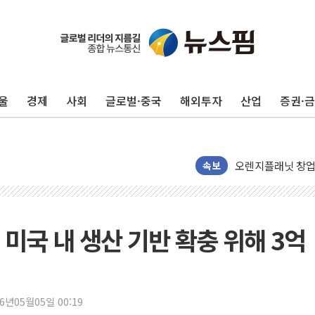
창호 교체하다 난간
장동혁 "규제와 대
[속보] 종합특검, 
울
경제
사회
글로벌·중국
해외투자
산업
증권·
AI에 승부 건 네
日, 4~6월 105조
오렌지플래닛 창업
속보
경찰, '300억대 
[속보] '해병 순직
경찰, '강북구 오피
, 미국 내 생산 기반 확충 위해 3억
전국 그늘막 4만개 
"취약계층에 더 가
美·日 환율공조에 
26년05월05일 00:19
구리값 사상 최고치