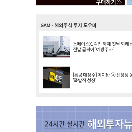
GAM
- 해외주식 투자 도우미
스페이스X, 락업 해제 첫날 되레 급
전날 급락이 '예방주사'
[홍콩 대장주] 메이퇀 ③ 신성장
'폭발적 성장'