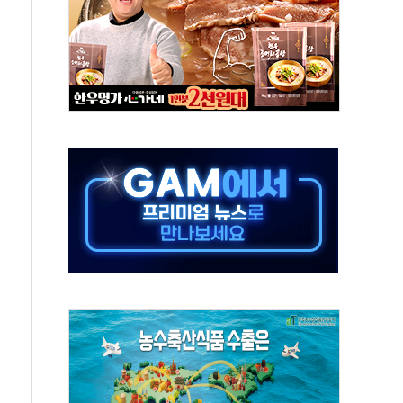
 노선 재개...3년 2개월 만
규모 美 전력 케이블 수주
주 동반 강세…배터리3사 일제히 상승
대 구로병원과 AI 정밀의료 협력
택 3년 더...중기부, '피터팬 증후군' 완화 나선다
 흑자 전환·LFP 공급 본격화에 15%대 급등
 8월 7일]