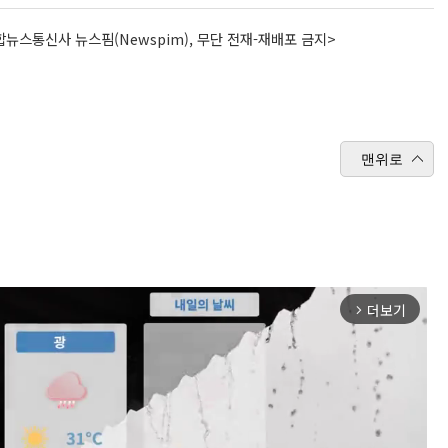
뉴스통신사 뉴스핌(Newspim), 무단 전재-재배포 금지>
맨위로
더보기
arrow_forward_ios