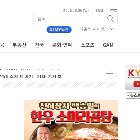
2026.08.09 (일)
ENG
中文
|
|
패밀리 사이트
금융
부동산
전국
문화·연예
스포츠
GAM
고 발생…작업자 1명 숨져
철강 AI융합실증센터' 들어선다
대 숨진 채 발견...경찰, 조사 중
1.48%p' 차 선두 유지...金 46.01% vs 鄭 44.53%
기 당선...합산득표율 68.63%
해 10대 구속…범행 후 반려견도 죽여
 정청래에 승리…金 48.54% vs 鄭 44.40%
경선 결과...김민석 48.54% 정청래 44.40%
발표...김민석 47.37% 정청래 45.71% 송영길 6.92%
발표...정청래 47.82% 김민석 46.35% 송영길 5.83%