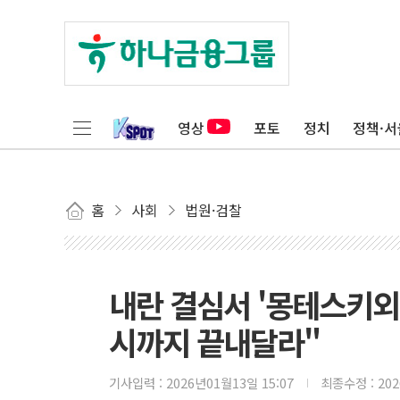
영상
포토
정치
정책·서
홈
사회
법원·검찰
내란 결심서 '몽테스키외
시까지 끝내달라"
기사입력 :
2026년01월13일 15:07
최종수정 :
20