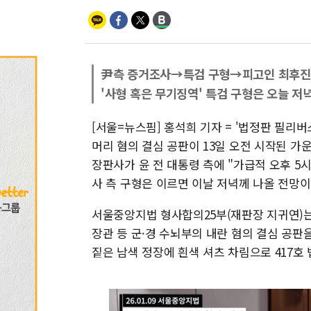
尹측 증거조사→특검 구형→피고인 최후진
'사형 혹은 무기징역' 특검 구형은 오늘 저
[서울=뉴스핌] 홍석희 기자 = '법정판 필리
머리 혐의 결심 공판이 13일 오전 시작된 가운
장판사가 윤 전 대통령 측에 "가급적 오후 5
사 측 구형은 이르면 이날 저녁께 나올 전망이
서울중앙지법 형사합의25부(재판장 지귀연)는 
장관 등 군·경 수뇌부의 내란 혐의 결심 공판
짙은 남색 정장에 흰색 셔츠 차림으로 417호