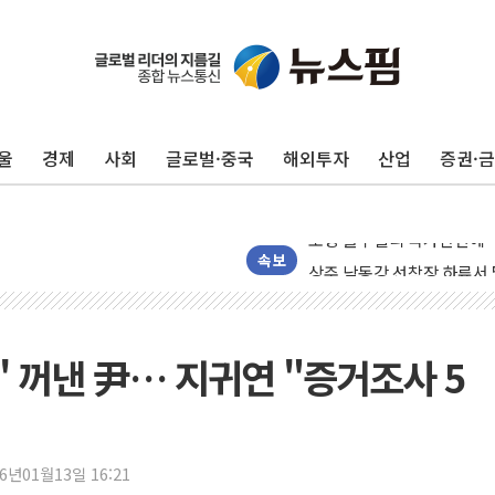
울
경제
사회
글로벌·중국
해외투자
산업
증권·
평택 진위면 공장서 질식사
포항 블루밸리 국가산단에 '
상주 낙동강 선착장 하류서 50
속보
[종합] 김민석, 정청래에 누적 '
민주당 경북도당위원장에 오중
인천서 말다툼 중 어머니 살
' 꺼낸 尹… 지귀연 "증거조사 5
김민석, 강원·대구·경북 경선서
[속보] 민주, 강원·대구·경북 
[속보] 민주, 경북 경선 결과 
26년01월13일 16:21
[속보] 민주, 대구 경선 결과 