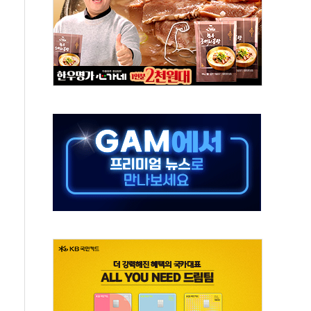
발표...김민석 50.30% 정청래 41.94% 송영길 7.76%
객 400명 맞이…"마음 잇는 시간 되길"
 지급 확정되나…재상고 앞두고 막판 셈법
'행복상자' 전달
극기 거꾸로' 논란…이틀만에 철거
 예술·체육요원 최대 33% 감축
 역대 최대폭 감소한 9.4%↓…유통업계 양극화 심화
 특사'로 콜롬비아 대통령 취임식 참석
시간당 30mm 강한 비...호우 피해 없어
방…野 "청년 우롱 기괴" vs 與 "송구한 해프닝"