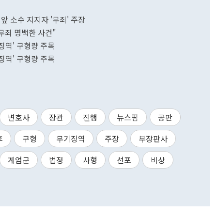
 앞 소수 지지자 '무죄' 주장
·무죄 명백한 사건"
기징역' 구형량 주목
기징역' 구형량 주목
변호사
장관
진행
뉴스핌
공판
후
구형
무기징역
주장
부장판사
계엄군
법정
사형
선포
비상