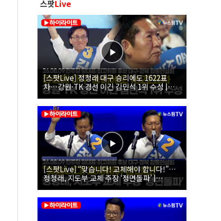
스팟
Live
[스팟Live] 정청래 대구 승리에도 1622표
차…강원·TK 경선 이긴 김민석 1위 수성 |
26.08.09 더불어민주당 당대표·최고위원 후
보 대구·경북 합동연설회
[스팟Live] “맞습니다! 교체해야 합니다!”…
정청래, 지도부 교체 주장 ‘정면돌파’ |
26.08.09 더불어민주당 당대표·최고위원 후
보 대구·경북 합동연설회