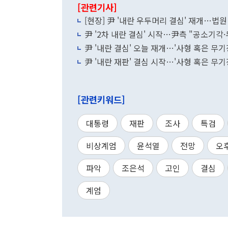
[관련기사]
[현장] 尹 '내란 우두머리 결심' 재개…법원
尹 '2차 내란 결심' 시작…尹측 "공소기각
尹 '내란 결심' 오늘 재개…'사형 혹은 무
尹 '내란 재판' 결심 시작…'사형 혹은 무
[관련키워드]
대통령
재판
조사
특검
비상계엄
윤석열
전망
오
파악
조은석
고인
결심
계엄