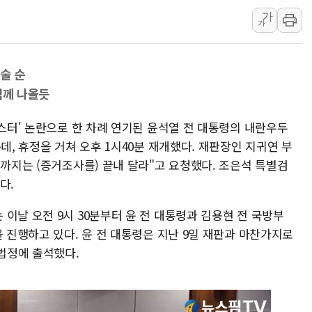
가
[속보] 민주, 강원 경선 결과 
가
정재헌 CEO, SKT 장기고
최태원, 노소영에 9440억
술 순
하나금융, 명동 소상공인에 
녁께 나올듯
인천시 광복절 현수막 '태
병무청, 보충역 전면 손질…
버스터' 논란으로 한 차례 연기된 윤석열 전 대통령의 내란우두
홈플러스發 대형마트 판매,
데, 휴정을 거쳐 오후 1시40분 재개했다. 재판장인 지귀연 부
시까지는 (증거조사를) 끝내 달라"고 요청했다. 조은석 특별검
윤준병·이해민 의원, '정부
다.
'호우·산사태 주의보' 울진 
여야, 황희 '버스 하우스' 공
이날 오전 9시 30분부터 윤 전 대통령과 김용현 전 국방부
을 진행하고 있다. 윤 전 대통령은 지난 9일 재판과 마찬가지로
 법정에 출석했다.