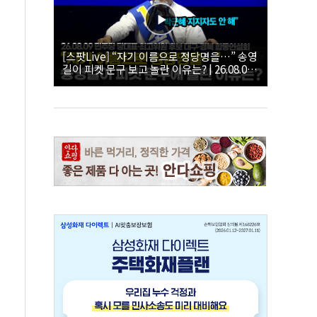
[스팟Live] “자기 이름으로 정당명을…” 송영
길이 피켓 문구 보고 놀란 이유는? | 26.08.09
더불어민주당 당대표·최고위원 후보 대구·경
북 합동연설회