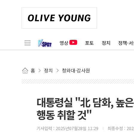
영상
포토
정치
정책·서
홈
정치
청와대·감사원
대통령실 "北 담화, 높
행동 취할 것"
기사입력 :
2025년07월28일 11:29
최종수정 :
20