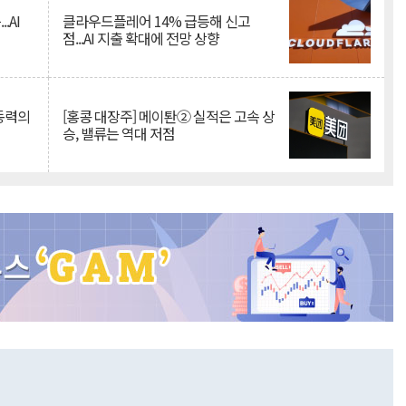
.AI
클라우드플레어 14% 급등해 신고
점...AI 지출 확대에 전망 상향
 동력의
[홍콩 대장주] 메이퇀② 실적은 고속 상
승, 밸류는 역대 저점