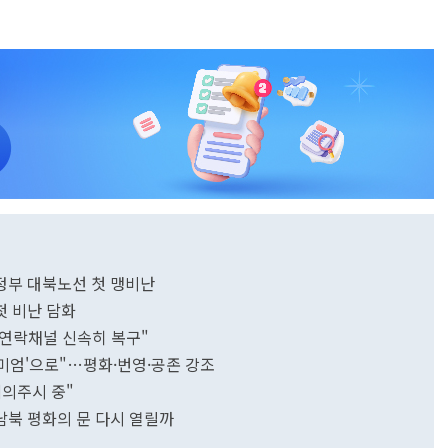
李정부 대북노선 첫 맹비난
첫 비난 담화
연락채널 신속히 복구"
리미엄'으로"…평화·번영·공존 강조
예의주시 중"
남북 평화의 문 다시 열릴까