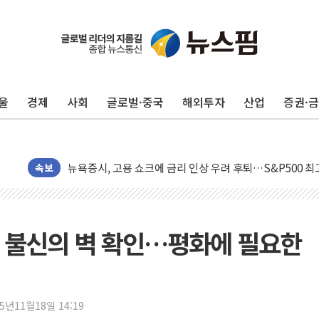
오세훈 "용산공원 주택 검토, 민주당 스스로 원칙 뒤집는 
충북 주말 무더위 지속…청주·진천 35도, 곳곳 소나기
10월 보완수사권 폐지·공소청 출범…피해자들 '범죄 사각
울
경제
사회
글로벌·중국
해외투자
산업
증권·
민주, 오늘 제주·인천 경선 결과 발표...'김민석 재역전 vs
한상협, 업계 개인정보 보안 새판 짠다…'자율규제단체' 
뉴욕증시, 고용 쇼크에 금리 인상 우려 후퇴…S&P500 
속보
트럼프, 쿡 연준 이사 해임 재추진…"26일까지 의혹 소명"
유럽증시, 美 고용 예상 밖 부진에 연준 금리 인상 가능성 
미 연준 매파 기세 꺾이나…고용 감소에 9월 동결 전망 우
은 불신의 벽 확인…평화에 필요한
[종합] 이슬람 수니파 3국, '공동방위협정' 체결… 이스라
트럼프, 백신·자폐증 행정명령 검토…"이르면 다음 주"
美 항소법원, 백악관 무도회장 공사 중단 명령…트럼프 제
25년11월18일 14:19
이란 핵심 원유 수출항 '하르그섬', 최근 1주일 이상 '올스