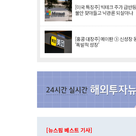
[미국 특징주] 빅테크 주가 급반등..
불안 잦아들고 낙관론 되살아나
[홍콩 대장주] 메이퇀 ③ 신성장
'폭발적 성장'
[뉴스핌 베스트 기사]