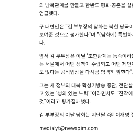
의 남북관계를 만들고 한반도 평화·공존을 실
언급했다.
구 대변인은 "김 부부장의 담화는 북한 당국
보여준 것으로 평가한다"며 "(담화에) 특별
다.
앞서 김 부부장은 이날 '조한관계는 동족이라
는 서울에서 어떤 정책이 수립되고 어떤 제안
도 없다는 공식입장을 다시금 명백히 밝힌다"
그는 새 정부의 대북 확성기방송 중단, 전단살
고 있는 '성의 있는 노력'"이라면서도 "진작
것"이라고 평가절하했다.
김 부부장의 이날 담화는 지난달 4일 이재명 
medialyt@newspim.com