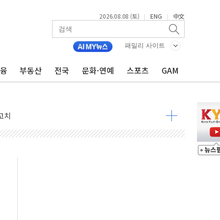
2026.08.08 (토)
ENG
中文
|
|
것"
패밀리 사이트
지대' 우려
금융
부동산
전국
문화·연예
스포츠
GAM
 정청래 격차 확대'
타진
최고치
 요구
낮아지며 상승… STOXX 600 지수는 나흘 연속 최고치
세
엘·이란 위협에 맞설 자체 억지력 강화
동
톱'… 美 해상봉쇄 영향