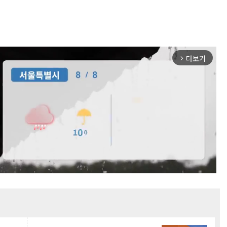
더보기
arrow_forward_ios
Mute