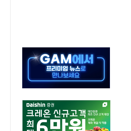
각
체주 '활짝'
스닥 선물 1%대 상승
상 기대 후퇴
·태양광주↑ VS 트레이드데스크·웬디스↓
 끝까지 찾겠다"