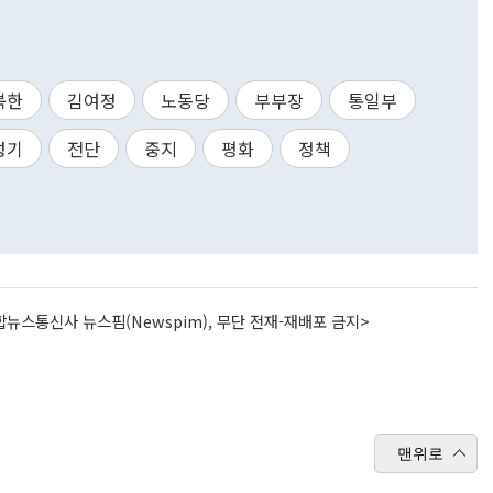
북한
김여정
노동당
부부장
통일부
성기
전단
중지
평화
정책
뉴스통신사 뉴스핌(Newspim), 무단 전재-재배포 금지>
맨위로