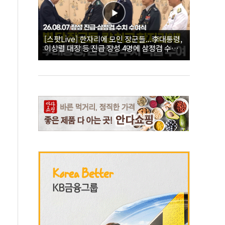
[스팟Live] 한자리에 모인 장군들...李대통령,
이상렬 대장 등 진급 장성 4명에 삼정검 수치
직접 수여｜26.08.07 장성 진급·삼정검 수치
수여식