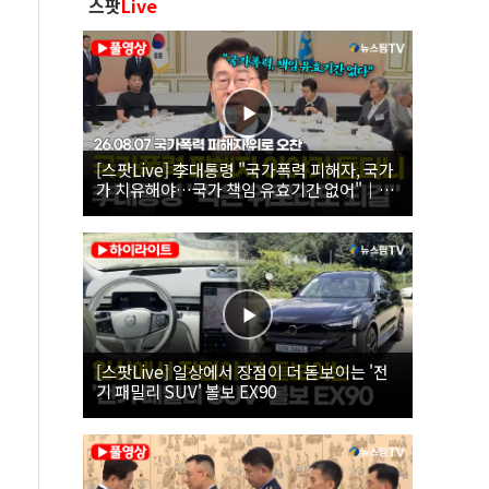
스팟
Live
[스팟Live] 李대통령 "국가폭력 피해자, 국가
가 치유해야…국가 책임 유효기간 없어"｜
26.08.07 국가폭력 피해자 위로 오찬
[스팟Live] 일상에서 장점이 더 돋보이는 '전
기 패밀리 SUV' 볼보 EX90