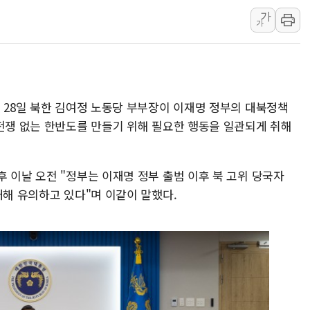
美 고용 쇼크에 엔화 장중 급등…시장은 "또 개입했나" 촉
가
가
[AI MY 뉴스] 뉴욕 반도체주 프리뷰...美 고용 쇼크에 반도
뉴욕증시 프리뷰, 美 고용 쇼크에 금리 인상 우려 후퇴…나
[종합] 美 7월 고용 2만3000명 감소 '쇼크'…9월 금리 인
[사진] 이슬람 수니파 3개국, 공동방위협정 체결
 28일 북한 김여정 노동당 부부장이 이재명 정부의 대북정책
뉴욕증시 개장 전 특징주...아틀라시안·클라우드플레어
 전쟁 없는 한반도를 만들기 위해 필요한 행동을 일관되게 취해
보훈부, 미 DPAA와 MOU… "6·25 미군 실종자 7359명
 이날 오전 "정부는 이재명 정부 출범 이후 북 고위 당국자
대해 유의하고 있다"며 이같이 말했다.