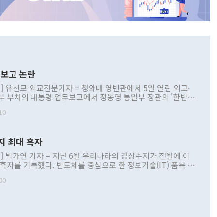
보고 논란
] 유신모 외교전문기자 = 청와대 영빈관에서 5일 열린 외교·
부 부처의 대통령 업무보고에서 정동영 통일부 장관의 '한반도
 구상'과 업무보고 발언이 논란을 빚고 있다. 이날 정 장관의
10
정부 내 조율을 거치지 않은 사안을 정책으로 추진하겠다고 공
는가 하면 사실 관계에 맞지 않은 설명도 있었다. 이재명 대통
로 신중을 기해 달라고 경고했고, 조현 외교부 장관은 '이상
지 최대 흑자
 근거한 비현실적 구상'이라는 비판을 내놨다. 그동안 정 장
책 관련 발언이 물의를 빚은 적은 여러 번 있지만 대통령과 유
] 박가연 기자 = 지난 6월 우리나라의 경상수지가 전월에 이
이 공개적으로 부정적 입장을 표명한 것은 이례적이다. 정 장
 흑자를 기록했다. 반도체를 중심으로 한 정보기술(IT) 품목 수
대북 접근법과 월권을 제어해야 한다는 목소리도 높아지고 있
간 상품수출이 처음으로 1000억달러를 넘어선 영향이다. [자
00
 따르
기자간담회를 하고 있다. [사진=통일부] 2026.07.23 ◆통일
 경상수지는 497억3000만달러 흑자로 집계됐다. 전월(386억
 넘어선 주장 정 장관은 이날 업무보고에서 '한반도 평화공존
)에 이어 두 달 연속 월간 기준 역대 최대 기록을 갈아치웠다.
 설명하면서 이재명 정부 2년차 핵심 과제로 상호 존중·평화
해 상반기 누적 경상수지 흑자는 1910억1000만달러를 기록
·핵 없는 한반도 등 3대 기본 방향을 제시했다. 정 장관은 "대