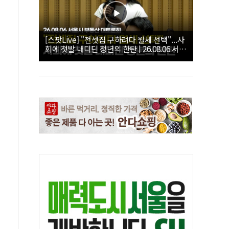
[스팟Live] "전셋집 구하려다 월세 선택"...사
회에 첫발 내디딘 청년의 한탄 | 26.08.06 서울
시 부동산 대토론회