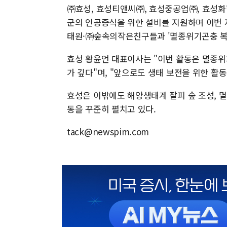
㈜효성, 효성티앤씨㈜, 효성중공업㈜, 효성
군의 인공증식을 위한 설비를 지원하며 이번 
태원·㈜숲속의작은친구들과 '멸종위기곤충 복원
효성 황윤언 대표이사는 "이번 활동은 멸종
가 깊다"며, "앞으로도 생태 보전을 위한 활
효성은 이밖에도 해양생태계 잘피 숲 조성, 멸
동을 꾸준히 펼치고 있다.
tack@newspim.com