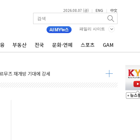
2026.08.07 (금)
ENG
中文
|
|
재회…로봇·AI 데이터센터·모빌리티 구체화
·아이온큐·도어대시↑ VS 샌디스크·피그마·앱러빈↓
패밀리 사이트
 반대…상법·자본시장법 개정 논의"
금융
부동산
전국
문화·연예
스포츠
GAM
 차익실현 속 혼조세...웨스턴디지털·샌디스크↓
에 긴급 안보 점검회의
호르무즈 재개방 기대에 강세
조까지, 상승...호실적 보고 기업 상승세 뚜렷
인 '사파리' 공격… 시민들 공포감 극대화 전략
' 임시 주총 기대감에 홀로 상한가…마진 잔액은 사상 최고
버리지 위험수위…숨은 차입이 더 큰 변수"
대응 1단계 진압 중
야, 경쟁상대 中과 비교해야"
하는 '선봉'의 대민 봉사
미사일 1발 발사… 올해 10번째·42일 만 도발