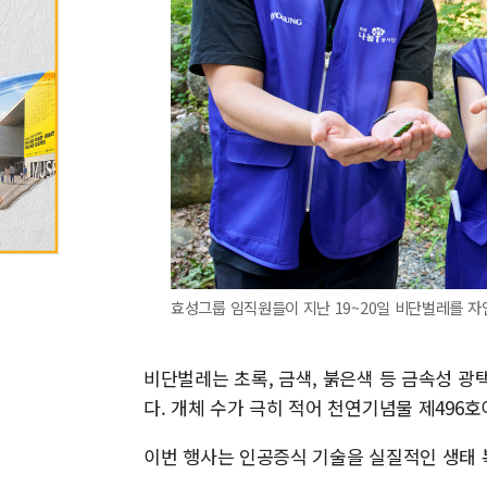
효성그룹 임직원들이 지난 19~20일 비단벌레를 자
비단벌레는 초록, 금색, 붉은색 등 금속성 광
다. 개체 수가 극히 적어 천연기념물 제496
이번 행사는 인공증식 기술을 실질적인 생태 