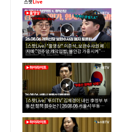
스팟
Live
[스팟Live] *풀영상* 이준석, 보완수사권 폐
지에 "민주당 개악입법, 불안감 가중시켜"｜
26.08.06 개혁신당 보완수사권 폐지 토론회
[스팟Live] '투미TV' 김제경이 내린 李정부 부
동산 정책 점수는? | 26.08.06 서울시 부동산
대토론회