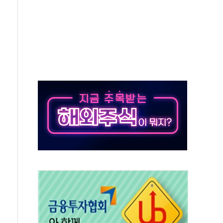
 새 안보 위기… 반군·마약카르텔이 습득해 전투 활용
어선 구조
무해한 표면 부식 물질"
분만에 진화...외국인 노동자 숨져
즌2
축 피해 최소화 '총력 대응'