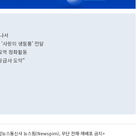
 나서
'사랑의 생필품' 전달
·묘역 정화활동
 공급사 도약"
뉴스통신사 뉴스핌(Newspim), 무단 전재-재배포 금지>