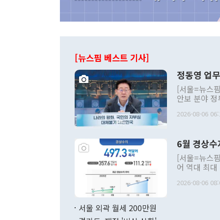
[뉴스핌 베스트 기사]
정동영 업무
[서울=뉴스핌
안보 분야 정
평화공존 발전
2026-08-06 06:
발언 중에는 
언한 것이 있
령은 공개적으
6월 경상수
주의적 희망에
관의 대북 정
[서울=뉴스핌
관 부처 장관
어 역대 최대
관의 무리한 
출 호조로 월
다. [정동영 통일부 장관이 지난달 23일 오후 서울 종로구 정부서울청사에
2026-08-06 08:
료=한국은행] 한국은행이 6일 발표한 '2026년 6월 국제수지(잠정)'에
서 취임 1주년 
면 지난 6월
부 장관 권한
1000만달러
서울 외곽 월세 200만원
발전 구상'을
이에 따라 올
적 갈등 해결