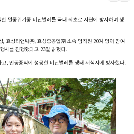
우크라 드론 전술, 중남미 콜롬비아에
동해해경, 독도 해상서 부유물 감긴 
증식한 멸종위기종 비단벌레를 국내 최초로 자연에 방사하며 생
주한미군 "오산기지 누출, 백린 아닌 
구미 폐염산처리업체서 불 2시간30여
성, 효성티앤씨㈜, 효성중공업㈜ 소속 임직원 20여 명이 참여
해군과 함께하는 '불금전파, 송정' 시
행사를 진행했다고 23일 밝혔다.
강원도 폭염특보 11일째…온열질환·가
고, 인공증식에 성공한 비단벌레를 생태 서식지에 방사했다.