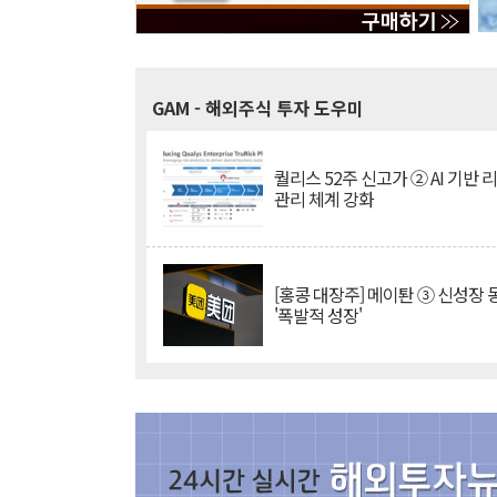
GAM
- 해외주식 투자 도우미
퀄리스 52주 신고가 ② AI 기반 
관리 체계 강화
[홍콩 대장주] 메이퇀 ③ 신성장
'폭발적 성장'