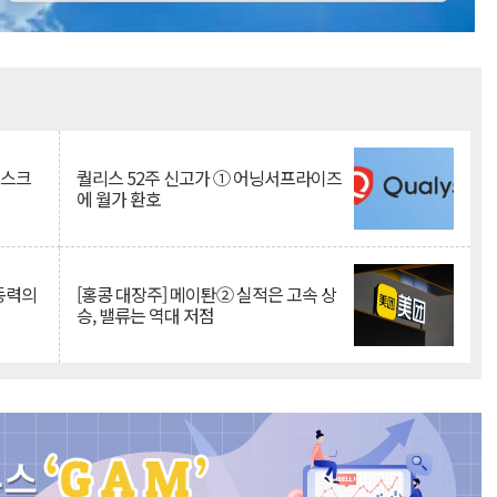
Mute
리스크
퀄리스 52주 신고가 ① 어닝서프라이즈
에 월가 환호
 동력의
[홍콩 대장주] 메이퇀② 실적은 고속 상
승, 밸류는 역대 저점