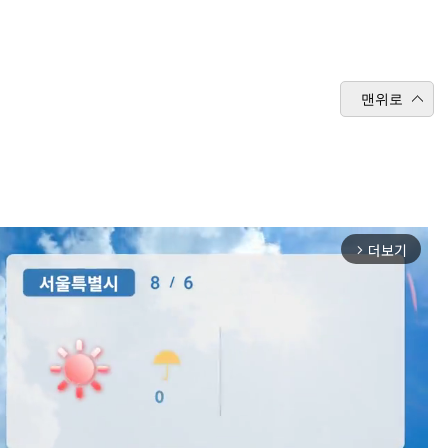
맨위로
더보기
arrow_forward_ios