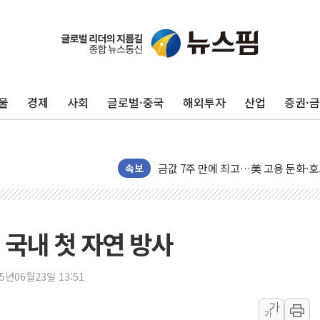
구광모, 내주 실리콘밸리서 젠슨 황 
뉴욕증시 개장 전 특징주...모더나
김정관 장관 "영업이익 N% 성과급
울
경제
사회
글로벌·중국
해외투자
산업
증권·
뉴욕증시 프리뷰, 미 주가선물 AI주
청와대, 북한 단거리 탄도미사일 발사
금값 7주 만에 최고…美 고용 둔화·
[인도증시] 중동 긴장 완화에 실적 호
속보
러, 1인칭시점 드론으로 우크라 민간
[베트남 증시] 지수 하락 속 'DGC
'월가의 황제' 다이먼 "금융시장 레
 국내 첫 자연 방사
양주 섬유염색공장서 화재 1명 중상…
김정관 산업부 장관 "주 52시간 손봐
25년06월23일 13:51
해군 1함대 창설 80주년…지역과 함께
가
가
[3보] 북, 원산서 동해로 단거리 탄도