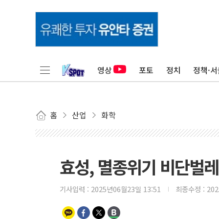
영상
포토
정치
정책·서
홈
산업
화학
효성, 멸종위기 비단벌레
기사입력 :
2025년06월23일 13:51
최종수정 :
20