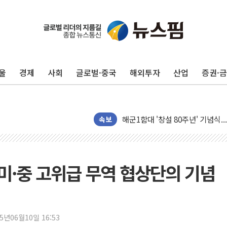
라인게임즈, '콰이어트' 테스트 참
에어로케이항공, 청주-중국 청두 노
네이버, AI 브리핑 도입 후 블로그
SKT, '8월 월간 럭키 페스타' 실시
울
경제
사회
글로벌·중국
해외투자
산업
증권·
LG헬로비전 '헬로모바일', 교보문
KTis, 02-114로 카카오 T 택시
해군1함대 '창설 80주년' 기념식.
원주시, 첨단의료복합단지 지정 준
속보
삼척시, 무건리 이끼폭포 생태탐방
전남광주 화정역 인근 도로 4중 
청도 문수리 야산서 산불 진화 중.
 미·중 고위급 무역 협상단의 기념
'해병 순직 책임' 임성근 전 사단장
헥토이노베이션, 상반기 매출 첫 2
우리은행, 고창해상풍력에 4000억
25년06월10일 16:53
NH농협은행, 모두투어 제휴 여행