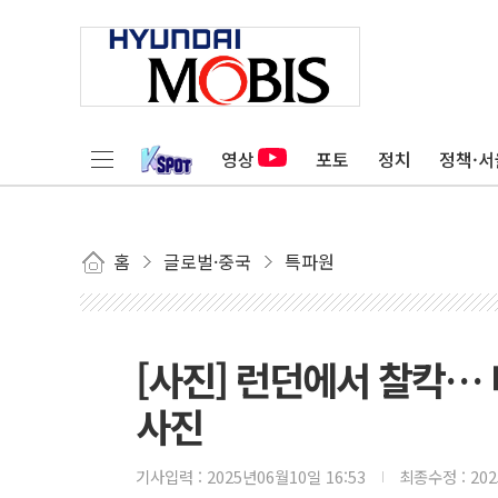
영상
포토
정치
정책·서
홈
글로벌·중국
특파원
[사진] 런던에서 찰칵…
사진
기사입력 :
2025년06월10일 16:53
최종수정 :
20