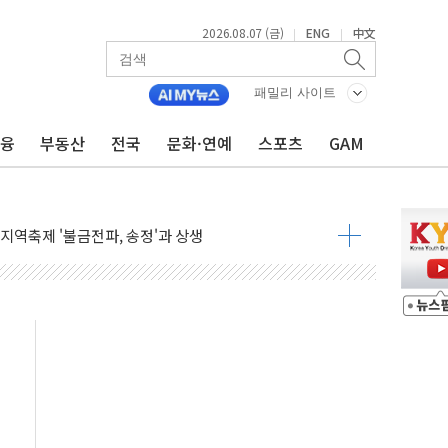
가자 3만 명 돌파
2026.08.07 (금)
ENG
中文
|
|
선 운항허가 취득...중국 노선 다변화
 창작자 지원 규모 2배 확대
패밀리 사이트
...휴대폰 결제 최대 6000원 할인
금융
부동산
전국
문화·연예
스포츠
GAM
고 제휴 전자책 요금제 출시
 호출 서비스
..지역축제 '불금전파, 송정'과 상생
비 본격화…'AI 데이터 기반 메디테크 혁신허브' 구상
로 출입 통제
추돌…1명 심정지·5명 부상
..진화헬기 3대 투입
 항소심도 징역 3년
000억원 돌파
 금융 지원
적금 완판