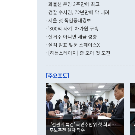
현실을 바꾸는
달러로 38.
화물선 운임 3주만에 최고
를 평화 체제
196.9% 급
검찰 수사권, 72년만에 막 내려
함께 4자 대
수출은 160
지만 이 대통
서울 첫 폭염중대경보
(18.6%) 
화공존 정책이
했다. 통관 기
'300억 사기' 차가원 구속
다"고 지적했
(16.4%)
투리가 잡혀 
실거주 아니면 세금 껑충
월(-10억9
쁜 상황이 초
증가와 유류할
실적 발표 앞둔 스페이스X
9·19 군사
기록했지만 
[히든스테이지] 즌·오아 첫 도전
"우리의 선의
로 전환됐다.
으로 약간의 의문
를 기록해 전
관은 업무보고
는 배당수입
주의에 근거한
줄면서 25억
[주요포토]
라며 "여러분
억1000만달
이 9월 러시
였던 올해 3
며 "정부 차
인의 해외투자
은 "그것은 
각각 증가했다
잘랐다. 정 
국인의 국내 
않았다는 점에
감소하며 전월
사합의 복원,
경신했다. 외
권이라는 지적
분기 말 만기
뒤 "여기 업
다. 내국인의
''선관위 특검' 국민추천위 첫 회의…
부의 한 소식
다. eoyn2@
후보추천 절차 착수
를 거쳐 결정