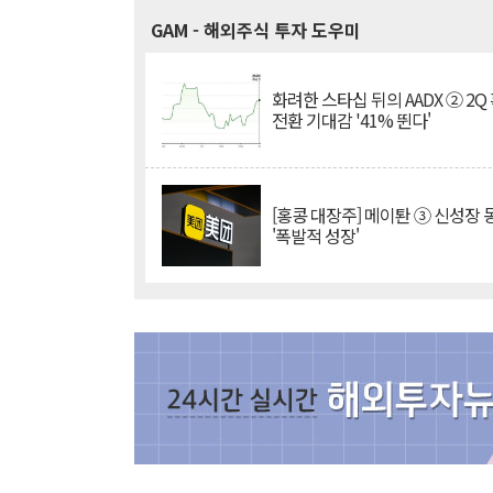
GAM
- 해외주식 투자 도우미
화려한 스타십 뒤의 AADX ② 2Q
전환 기대감 '41% 뛴다'
[홍콩 대장주] 메이퇀 ③ 신성장
'폭발적 성장'