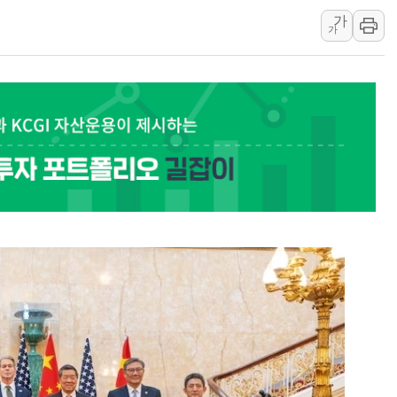
가
민병덕 "오늘 67개 점포 영업 재
가
하나금융이 쏘아 올린 CIFO, 
종합특검, '尹 관저 이전 감사 무마