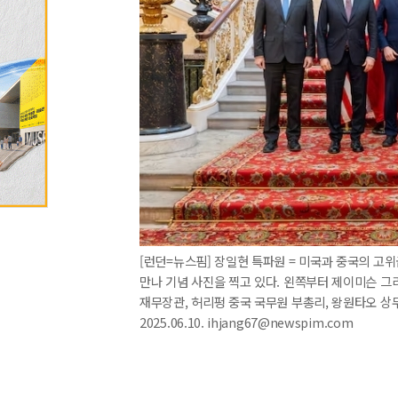
[런던=뉴스핌] 장일현 특파원 = 미국과 중국의 고
만나 기념 사진을 찍고 있다. 왼쪽부터 제이미슨 그리
재무장관, 허리펑 중국 국무원 부총리, 왕원타오 상
2025.06.10. ihjang67@newspim.com