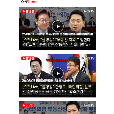
스팟
Live
[스팟Live] *풀영상* "부동산 지옥 고집한다
면!"...李대통령 향한 장동혁의 서슬퍼런 일갈
| 26.08.07 국민의힘 부동산정책 정상화 특별
위원회 전체회의
[스팟Live] *풀영상* 한병도 “국민의힘, 말로
만 주택 공급…공급 법안 처리 협조하라”｜
26.08.07 더불어민주당 원내대책회의