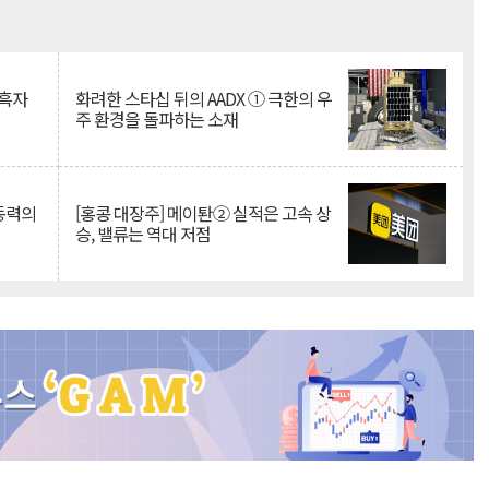
Mute
 흑자
화려한 스타십 뒤의 AADX ① 극한의 우
주 환경을 돌파하는 소재
 동력의
[홍콩 대장주] 메이퇀② 실적은 고속 상
승, 밸류는 역대 저점