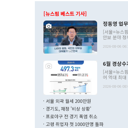
[뉴스핌 베스트 기사]
정동영 업무
[서울=뉴스핌
안보 분야 정
평화공존 발전
2026-08-06 06:
발언 중에는 
언한 것이 있
령은 공개적으
6월 경상수
주의적 희망에
관의 대북 정
[서울=뉴스핌
관 부처 장관
어 역대 최대
관의 무리한 
출 호조로 월
다. [정동영 통일부 장관이 지난달 23일 오후 서울 종로구 정부서울청사에
2026-08-06 08:
료=한국은행] 한국은행이 6일 발표한 '2026년 6월 국제수지(잠정)'에
서 취임 1주년 
면 지난 6월
부 장관 권한
1000만달러
서울 외곽 월세 200만원
발전 구상'을
이에 따라 올
적 갈등 해결
경기도, 재정 '비상 상황'
했다. 경상수
결과 혐오의 
9000만달러
프로야구 전 경기 폭염 취소
년간의 CVI
지 기준 상품
고령 취업자 첫 1000만명 돌파
무너졌다고도 
며 월간 기준