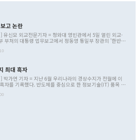
보고 논란
] 유신모 외교전문기자 = 청와대 영빈관에서 5일 열린 외교·
부 부처의 대통령 업무보고에서 정동영 통일부 장관의 '한반도
 구상'과 업무보고 발언이 논란을 빚고 있다. 이날 정 장관의
10
정부 내 조율을 거치지 않은 사안을 정책으로 추진하겠다고 공
는가 하면 사실 관계에 맞지 않은 설명도 있었다. 이재명 대통
로 신중을 기해 달라고 경고했고, 조현 외교부 장관은 '이상
지 최대 흑자
 근거한 비현실적 구상'이라는 비판을 내놨다. 그동안 정 장
책 관련 발언이 물의를 빚은 적은 여러 번 있지만 대통령과 유
] 박가연 기자 = 지난 6월 우리나라의 경상수지가 전월에 이
이 공개적으로 부정적 입장을 표명한 것은 이례적이다. 정 장
 흑자를 기록했다. 반도체를 중심으로 한 정보기술(IT) 품목 수
대북 접근법과 월권을 제어해야 한다는 목소리도 높아지고 있
간 상품수출이 처음으로 1000억달러를 넘어선 영향이다. [자
00
 따르
기자간담회를 하고 있다. [사진=통일부] 2026.07.23 ◆통일
 경상수지는 497억3000만달러 흑자로 집계됐다. 전월(386억
 넘어선 주장 정 장관은 이날 업무보고에서 '한반도 평화공존
)에 이어 두 달 연속 월간 기준 역대 최대 기록을 갈아치웠다.
 설명하면서 이재명 정부 2년차 핵심 과제로 상호 존중·평화
해 상반기 누적 경상수지 흑자는 1910억1000만달러를 기록
·핵 없는 한반도 등 3대 기본 방향을 제시했다. 정 장관은 "대
지 흑자를 견인한 것은 상품수지다. 6월 상품수지는 478억
언어는 멈춰야 한다"면서 주적 용어 대체를 주장했다. 지난 25
 흑자를 기록하며 전월에 이어 역대 최대를 다시 썼다. 국제수
D(완전하고 검증가능하며 되돌릴 수 없는 비핵화) 구도는 이미
수출은 1123억7000만달러로 전년 동월 대비 84.5% 증가하
했다. 또 "현 시점에서 흘러간 선(先)비핵화만 되뇌는 것은
 처음으로 1000억달러를 넘어섰다. 상품수입은 644억8000만