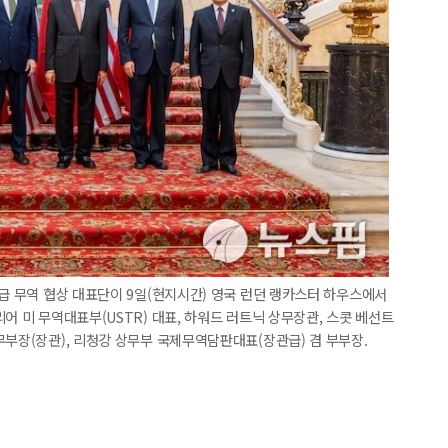
위급 무역 협상 대표단이 9일(현지시간) 영국 런던 랭카스터 하우스에서
어 미 무역대표부(USTR) 대표, 하워드 러트닉 상무장관, 스콧 베선트
무부장(장관), 리청강 상무부 국제무역담판대표(장관급) 겸 부부장.