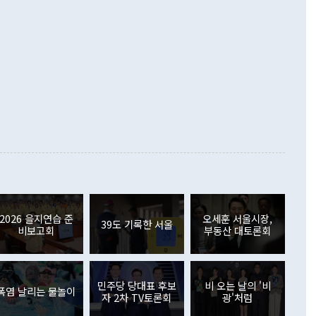
 데 힘이 되지 않는다"고 주장했다. 정 장관은 또 "정전 체제
6% 늘었다. 통관 기준으로는 반도체 수출이 전년 동월 대비
로 바꾸는 논의에 착수하겠다"면서 "북·미 정상회담 견인과
증했고 컴퓨터·주변기기(SSD)는 282.7% 증가했다. IT 품목
화의 동력을 확보하기 위해 최선을 다할 것"이라고 말했다. 하
.4% 늘었으며 비IT 품목도 ▲석유제품(47.5%) ▲화공품
령은 정 장관의 구상에 대부분 제동을 걸었다. 이 대통령은 "평
▲철강제품(17.9%) ▲승용차(6.1%) 등을 중심으로 18.6% 증가
 정치적으로 악용되는 측면이 있다"며 "많이 조심하셔야 한
준 수입은 ▲원자재(30.5%) ▲자본재(35.3%) ▲소비재
다. 북한을 다른 이름으로 불러야 한다는 주장에는 "표현에 꼬
가 모두 늘었다. 서비스수지는 12억9000만달러 적자를 기록해 전
정쟁으로 휘몰아 들어가면 원래 하고자 했던 데에서 오히려 나
000만달러)보다 적자 폭이 확대됐다. 여행수지는 외국인 입국자
래될 수 있다"고 경고했다. 이 대통령은 남북 신뢰 구축을 위해
증료 인상 등에 따른 출국자 감소로 4억4000만달러 흑자를
합의를 선제적으로 복원해야 한다는 정 장관의 주장에 대해서도
지식재산권사용료수지는 전월 흑자에서 4억4000만달러 적자
대로 하는 게 과연 한반도의 평화와 안정에 플러스냐, 결론적
 본원소득수지는 배당소득을 중심으로 32억7000만달러 흑자
이 들 때도 있다"며 부정적으로 반응했다. 조현 외교부 장
월(21억7000만달러)보다 흑자 폭이 확대됐다. 배당소득수지
 사후 브리핑에서 정 장관이 언급한 '4자 회담'에 대해 "이상
이 늘어난 데다 전월 분기배당에 따른 기저효과로 배당지급이
 어떤 희망이라 하더라도 그건 아직 조율되지 않은 방법"이
6000만달러 흑자를 나타냈다. 금융계정 순자산은 6월 중 467
들께서 디스카운트해 주시면 좋겠다"고 선을 그었다. 정 장관
러 증가해 월간 기준 역대 최대 증가 폭을 기록했다. 종전 최대
아 블라디보스토크에서 열리는 '동방경제포럼(EEF)'을 언급하
월(369억9000만달러)을 넘어선 것이다. 직접투자에서는 내국
원에서 (참석을) 검토하고 있다"고 발언한 데 대해서도 조 장관
가 80억1000만달러, 외국인의 국내투자가 46억3000만달러
외교부의 몫"이라며 "아직 거기까지 진도가 나가지 않았다"고
2026 을지연습 준
오세훈 서울시장,
. 증권투자에서는 외국인의 국내 주식 매도세가 이어졌다. 외
39도 기록한 서울
비보고회
부동산 대토론회
장관이 이날 소개한 대북 구상과 설명은 정부 내 조율을 거치지
주식 투자는 차익실현 매도 등의 영향으로 316억1000만달러
서 문제가 있다. 특히 주적 표현 대체와 국호 사용, 9·19 군
(-310억5000만달러)에 이어 역대 최대 순매도 기록을 다시
 4자회담 추진 등은 통일부 장관이 결정할 사안이 아니어서 월
국인의 국내 채권투자는 세계국채지수(WGBI) 자금 유입에도
이 나오고 있다. 이 대통령은 정 장관의 업무보고를 듣고 난
도래 영향으로 증가 폭이 줄어든 52억9000만달러를 기록했
무보고에 발표했다고 승인난 건 아니다"라고 재차 확인했다. 정
민주당 당대표 후보
비 오는 날의 '비
 해외 증권투자는 주식을 중심으로 35억6000만달러 증가했
폭염 날리는 물놀이
자 2차 TV토론회
광'처럼
통은 "정 장관의 발언 내용은 대부분 국가안전보장회의(NSC)
newspim.com
된 사안이 아닌 정 장관의 개인적 생각에 가깝다"며 "안보 관