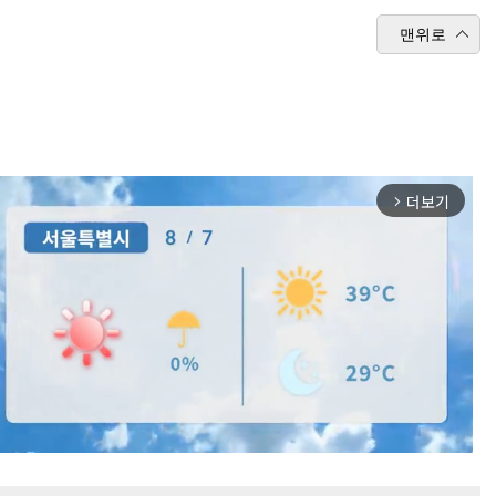
맨위로
더보기
arrow_forward_ios