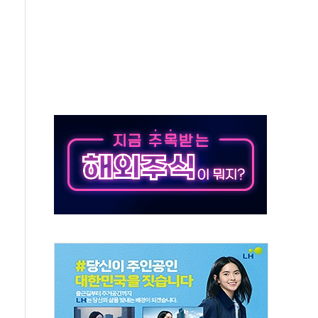
개...장바구니에 홈플러스 담아달라" 호소
금융지주 포용금융 조직개편 신호탄
' 유병호 구속 기소