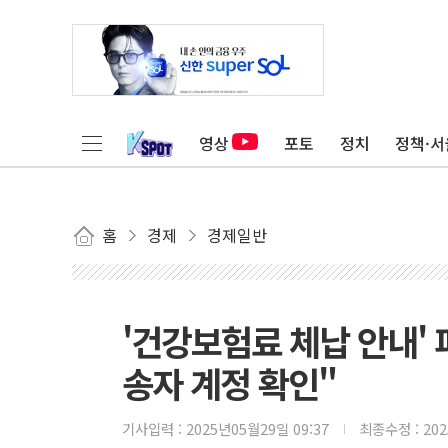
영상
포토
정치
정책·서
홈
경제
경제일반
'건강보험료 체납 안내'
송자 계정 확인"
기사입력 :
2025년05월29일 09:37
최종수정 :
20