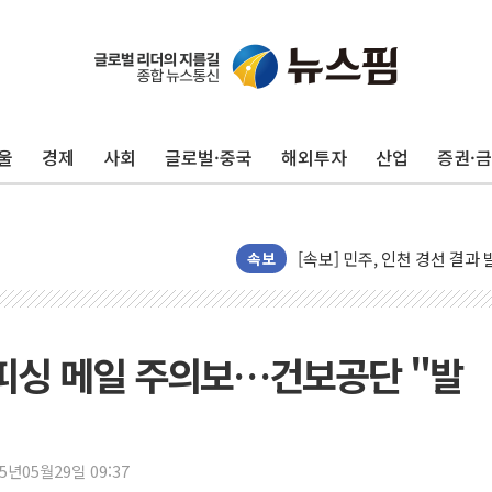
[종합] 김민석, 정청래에 '0.86
인천 합동연설회 나선 송영길
김민석, 2주차 제주·인천 경선서
울
경제
사회
글로벌·중국
해외투자
산업
증권·
인사하는 김민석 당대표 후보
[속보] 민주, 제주·인천 경선 결
[속보] 민주, 인천 경선 결과 발
속보
[속보] 민주, 제주 경선 결과 발
이번주 국내 주요 금융일정(8.1
美, 이란전 출구전략 만지작
 피싱 메일 주의보…건보공단 "발
강릉·동해·삼척 시간당 최대 
폐기물 수거하다 참변…60대
서울 중랑구 주택가서 흉기 난
李대통령 "결혼 때문에 손해 
25년05월29일 09:37