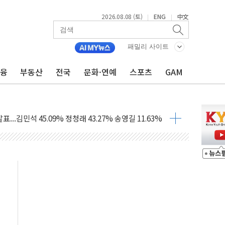
2026.08.08 (토)
ENG
中文
|
|
%p' 차 재역전 성공...金 45.42% vs 鄭 44.56%
·정청래·김민석 당대표 후보
패밀리 사이트
 정청래에 승리...47.75% vs 42.08%
금융
부동산
전국
문화·연예
스포츠
GAM
과 발표...김민석 47.75% 정청래 42.08%
표...김민석 45.09% 정청래 43.27% 송영길 11.63%
표...김민석 52.64% 정청래 39.89% 송영길 7.47%
0~8.14)
…공습 한계·탄약 부족 현실화
50㎜ 폭우…강원 동해안 강한 비 이어져
 환경미화원 수거차에 치여 사망
동…60대 남성 2명 숨져
보는 일 없게"…'결혼 페널티' 22개 과제 손본다