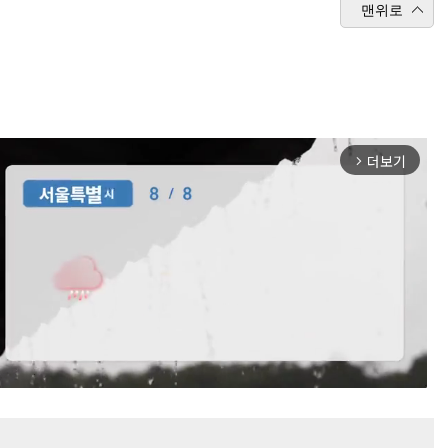
맨위로
더보기
arrow_forward_ios