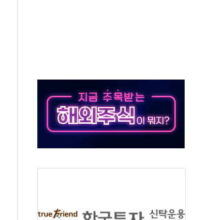
터보트 전복…1명 사망·1명 실종
의 날 참석..."국제적 시민 연대로 목소리 내야"
 실종 60대 나흘만에 숨진 채 발견
 살해 10대 아들 체포
' 받아친 정청래…제주 연설서 신경전 고조
지시…與 "적극 환영"·野 "졸속 국정"
10일까지 최대 3.5m 높은 물결