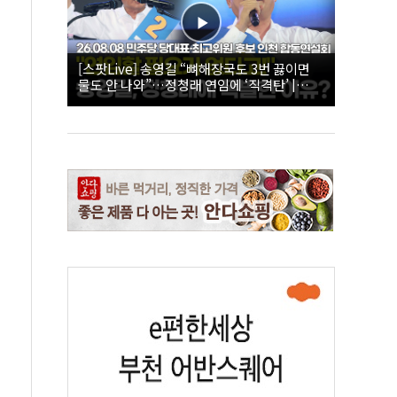
[스팟Live] 송영길 “뼈해장국도 3번 끓이면
물도 안 나와”…정청래 연임에 ‘직격탄’ |
26.08.08 더불어민주당 당대표·최고위원 후
보 인천 합동연설회