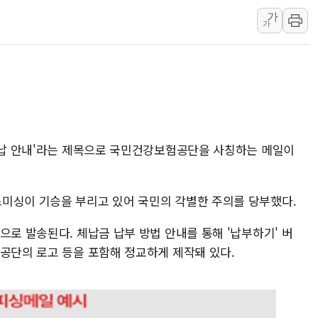
여수 오동도 인근 해상서 모
가
추미애, '위안부' 피해자 기림
가
인천 선재도 갯벌서 해루질 중
인천서 말다툼 중 어머니 흉기
'화합' 꺼낸 김민석에 '뻔뻔
李대통령, ISA 개편 재검토 
동해중부 전 해상 풍랑주의보…
 체납 안내'라는 제목으로 국민건강보험공단을 사칭하는 메일이
미싱이 기승을 부리고 있어 국민의 각별한 주의를 당부했다.
으로 발송된다. 체납금 납부 방법 안내를 통해 '납부하기' 버
 공단의 로고 등을 포함해 정교하게 제작돼 있다.