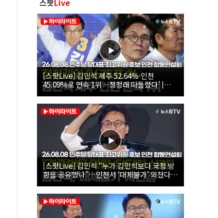
스팟
Live
[스팟Live] 김민석 제주 52.64%·인천
45.09%로 연속 1위…정청래 따돌렸다’ |
26.08.08 더불어민주당 당대표·최고위원 후
보 인천 합동연설회
[스팟Live] 김민석 “누가 김민석보다 국정 방
향을 공유했나”…인천서 ‘대체불가’ 외쳤다 |
26.08.08 더불어민주당 당대표·최고위원 후
보 인천 합동연설회