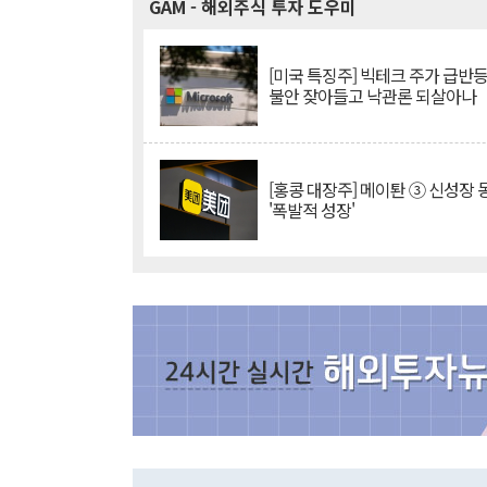
GAM
- 해외주식 투자 도우미
[미국 특징주] 빅테크 주가 급반등..
불안 잦아들고 낙관론 되살아나
[홍콩 대장주] 메이퇀 ③ 신성장
'폭발적 성장'