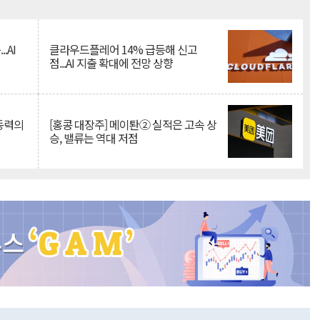
Mute
.AI
클라우드플레어 14% 급등해 신고
점...AI 지출 확대에 전망 상향
 동력의
[홍콩 대장주] 메이퇀② 실적은 고속 상
승, 밸류는 역대 저점