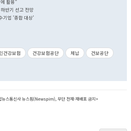
에 활용"
…하반기 선고 전망
수기업 '종합 대상'
민건강보험
건강보험공단
체납
건보공단
뉴스통신사 뉴스핌(Newspim), 무단 전재-재배포 금지>