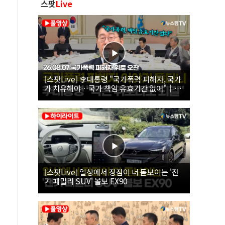
스팟
Live
[스팟Live] 李대통령 "국가폭력 피해자, 국가
가 치유해야…국가 책임 유효기간 없어"｜
26.08.07 국가폭력 피해자 위로 오찬
[스팟Live] 일상에서 장점이 더 돋보이는 '전
기 패밀리 SUV' 볼보 EX90