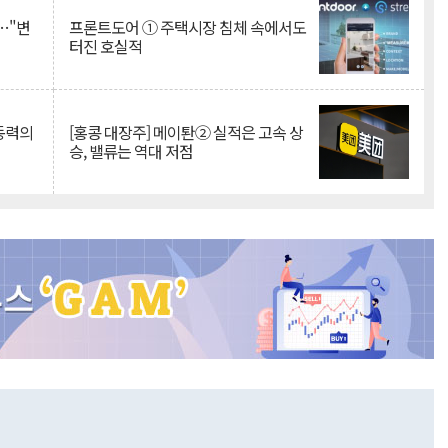
…"변
프론트도어 ① 주택시장 침체 속에서도
터진 호실적
 동력의
[홍콩 대장주] 메이퇀② 실적은 고속 상
승, 밸류는 역대 저점