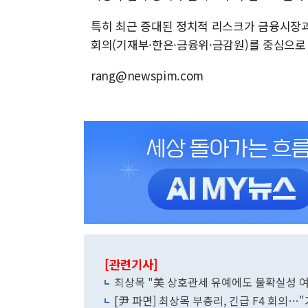
특히 최근 증대된 정치적 리스크가 금융시장과 
회의(기재부·한은·금융위·금감원)를 중심으로
rang@newspim.com
[관련기사]
최상목 "美 상호관세 유예에도 불확실성 
[尹 파면] 최상목 부총리, 긴급 F4 회의…