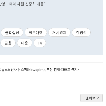
 반영…국익 차원 신중히 대응"
불확실성
직무대행
거시경제
김범석
금융
대응
F4
뉴스통신사 뉴스핌(Newspim), 무단 전재-재배포 금지>
맨위로