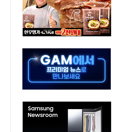
경쟁률… 실수요자 관심
 26일 출시, 유저의 캐릭터가 AI로 플레이한다
혜택 얻는 피드코인 이벤트 진행
5년 내 9만가구 순증...이주 대란도 제한적
한화·흥국·한투 참여