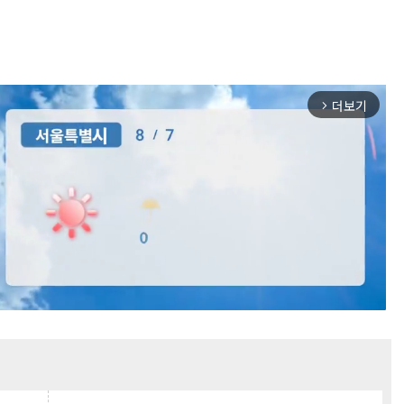
더보기
arrow_forward_ios
Mute