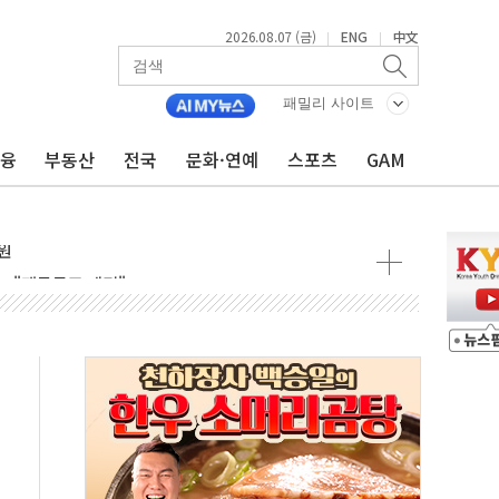
2026.08.07 (금)
ENG
中文
|
|
중대경보 해제…누적 온열질환자 2872명
.李 부동산 세제안에 與 내부서 '총선·대선 직격탄' 우려
패밀리 사이트
아울렛' 건립 '본궤도'
금융
부동산
전국
문화·연예
스포츠
GAM
안동·의성 특별재난지역 선포
 휘두른 30대 세입자…경찰, 현행범 체포
억원
개…"재무구조 개편"
열질환 보장…폭염기 신속 보상 강화
 진단 분야 독점 라이선스 계약"
11' 캐나다 IND 신청
 군 장병 금융교육·전역 지원 협약
보험' 6개월 배타적사용권 획득
 상폐 위기…관리종목 우려 지정예고 총 63개