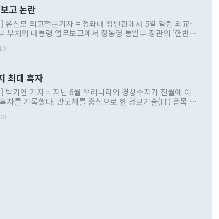
보고 논란
] 유신모 외교전문기자 = 청와대 영빈관에서 5일 열린 외교·
부 부처의 대통령 업무보고에서 정동영 통일부 장관의 '한반도
 구상'과 업무보고 발언이 논란을 빚고 있다. 이날 정 장관의
10
정부 내 조율을 거치지 않은 사안을 정책으로 추진하겠다고 공
는가 하면 사실 관계에 맞지 않은 설명도 있었다. 이재명 대통
로 신중을 기해 달라고 경고했고, 조현 외교부 장관은 '이상
지 최대 흑자
 근거한 비현실적 구상'이라는 비판을 내놨다. 그동안 정 장
책 관련 발언이 물의를 빚은 적은 여러 번 있지만 대통령과 유
] 박가연 기자 = 지난 6월 우리나라의 경상수지가 전월에 이
이 공개적으로 부정적 입장을 표명한 것은 이례적이다. 정 장
 흑자를 기록했다. 반도체를 중심으로 한 정보기술(IT) 품목 수
대북 접근법과 월권을 제어해야 한다는 목소리도 높아지고 있
간 상품수출이 처음으로 1000억달러를 넘어선 영향이다. [자
00
 따르
기자간담회를 하고 있다. [사진=통일부] 2026.07.23 ◆통일
 경상수지는 497억3000만달러 흑자로 집계됐다. 전월(386억
 넘어선 주장 정 장관은 이날 업무보고에서 '한반도 평화공존
)에 이어 두 달 연속 월간 기준 역대 최대 기록을 갈아치웠다.
 설명하면서 이재명 정부 2년차 핵심 과제로 상호 존중·평화
해 상반기 누적 경상수지 흑자는 1910억1000만달러를 기록
·핵 없는 한반도 등 3대 기본 방향을 제시했다. 정 장관은 "대
지 흑자를 견인한 것은 상품수지다. 6월 상품수지는 478억
언어는 멈춰야 한다"면서 주적 용어 대체를 주장했다. 지난 25
 흑자를 기록하며 전월에 이어 역대 최대를 다시 썼다. 국제수
D(완전하고 검증가능하며 되돌릴 수 없는 비핵화) 구도는 이미
수출은 1123억7000만달러로 전년 동월 대비 84.5% 증가하
했다. 또 "현 시점에서 흘러간 선(先)비핵화만 되뇌는 것은
 처음으로 1000억달러를 넘어섰다. 상품수입은 644억8000만
 데 힘이 되지 않는다"고 주장했다. 정 장관은 또 "정전 체제
6% 늘었다. 통관 기준으로는 반도체 수출이 전년 동월 대비
로 바꾸는 논의에 착수하겠다"면서 "북·미 정상회담 견인과
증했고 컴퓨터·주변기기(SSD)는 282.7% 증가했다. IT 품목
화의 동력을 확보하기 위해 최선을 다할 것"이라고 말했다. 하
.4% 늘었으며 비IT 품목도 ▲석유제품(47.5%) ▲화공품
령은 정 장관의 구상에 대부분 제동을 걸었다. 이 대통령은 "평