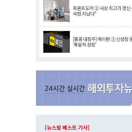
프론트도어 ② 사상 최고가 경신
곡점 지났다"
[홍콩 대장주] 메이퇀 ③ 신성장
'폭발적 성장'
[뉴스핌 베스트 기사]