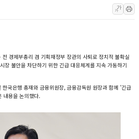
가
1순위보다 낮은 특별공급 
가
컴투스 '제우스: 오만의 신'
네이버 클립, 시청 만으로 
서울 재건축·재개발 정상화시 
[인사] 공정거래위원회
KDB생명 본입찰 3파전…
상목 전 경제부총리 겸 기획재정부 장관의 사퇴로 정치적 불확실
환시장 불안을 차단하기 위한 긴급 대응체계를 지속 가동하기
일 한국은행 총재와 금융위원장, 금융감독원 원장과 함께 '긴급
 내용을 논의했다.