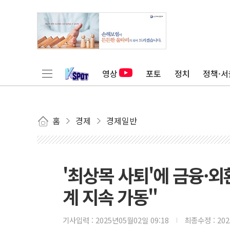
영상
포토
정치
정책·서
홈
경제
경제일반
'최상목 사퇴'에 금융·
계 지속 가동"
기사입력 :
2025년05월02일 09:18
최종수정 :
20