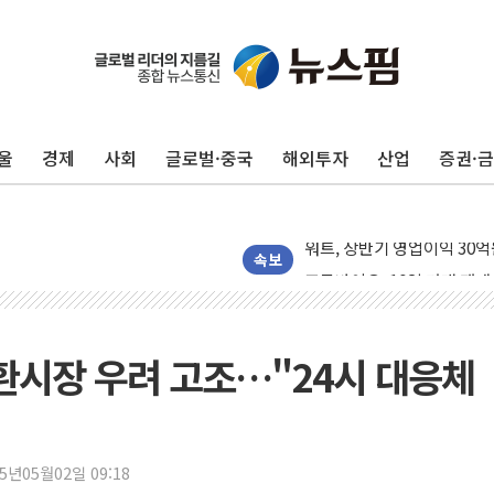
40.2도 찍은 서울 등 폭염
"文정부 악몽 재현 안돼"..
신세계사이먼 '대구 프리미엄 
울
경제
사회
글로벌·중국
해외투자
산업
증권·
李대통령, 호우 피해 경북 
'변기 수리' 집주인에게 흉기
워트, 상반기 영업이익 30
프롬바이오, 10일 거래 재
속보
NH농협생명, 농작업 중 온
아바코, 2분기 매출 120억원
랩지노믹스 "디엑솜과 美 암
외환시장 우려 고조…"24시 대응체
보로노이, 폐암 치료제 'VRN
푸본현대생명, 육군 3군단과
교보생명, '교보K-맞춤건강
25년05월02일 09:18
벼랑 끝 선 '동전주' 무더기