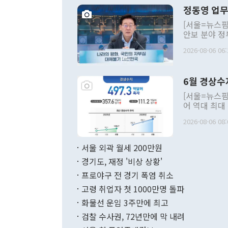
정동영 업무
[서울=뉴스핌
안보 분야 정
평화공존 발전
2026-08-06 06:
발언 중에는 
언한 것이 있
령은 공개적으
6월 경상수
주의적 희망에
관의 대북 정
[서울=뉴스핌
관 부처 장관
어 역대 최대
관의 무리한 
출 호조로 월
다. [정동영 통일부 장관이 지난달 23일 오후 서울 종로구 정부서울청사에
2026-08-06 08:
료=한국은행] 한국은행이 6일 발표한 '2026년 6월 국제수지(잠정)'에
서 취임 1주년 
면 지난 6월
부 장관 권한
1000만달러
서울 외곽 월세 200만원
발전 구상'을
이에 따라 올
적 갈등 해결
경기도, 재정 '비상 상황'
했다. 경상수
결과 혐오의 
9000만달러
프로야구 전 경기 폭염 취소
년간의 CVI
지 기준 상품
고령 취업자 첫 1000만명 돌파
무너졌다고도 
며 월간 기준
현실을 바꾸는
달러로 38.
화물선 운임 3주만에 최고
를 평화 체제
196.9% 급
검찰 수사권, 72년만에 막 내려
함께 4자 대
수출은 160
지만 이 대통