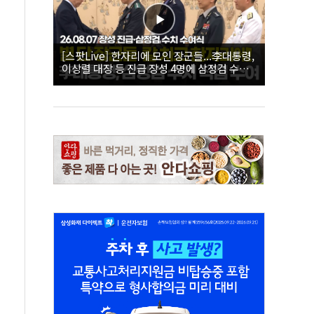
[스팟Live] 한자리에 모인 장군들...李대통령,
이상렬 대장 등 진급 장성 4명에 삼정검 수치
직접 수여｜26.08.07 장성 진급·삼정검 수치
수여식