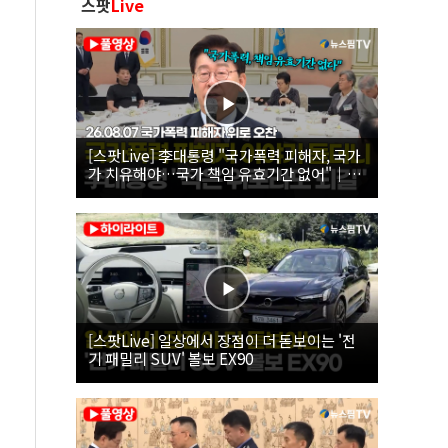
스팟
Live
[스팟Live] 李대통령 "국가폭력 피해자, 국가
가 치유해야…국가 책임 유효기간 없어"｜
26.08.07 국가폭력 피해자 위로 오찬
[스팟Live] 일상에서 장점이 더 돋보이는 '전
기 패밀리 SUV' 볼보 EX90