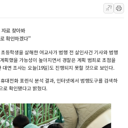
가
보훈부, 미 DPAA와 MOU… "6·25 미군 실
가
트럼프 "금리 내려야"…파월 때와 달리 워시엔
특정 정치인 측근 포항시 정책특보 내정설...포
 자료 찾아봐
李 "해남 태양광, 대한민국 다음 100년 밑거
시로 확인하겠다"
李 대통령, '6시간 마라톤 부동산 2차 회의'
트럼프, 中 겨냥 폴리실리콘 관세 15% 부과
년 초등학생을 살해한 여교사가 범행 전 살인사건 기사와 범행
[사진] 빈살만과 에르도안의 만남
 계획했을 가능성이 높아지면서 경찰은 계획 범죄로 초점을
 대면 조사는 오늘(19일)도 진행되지 못할 것으로 보인다.
이란와이어 "이란 최고지도자 위독…곧 사망
남동발전, 해남군에 국내 최대 규모 400MW 
 휴대전화 포렌식 분석 결과, 인터넷에서 범행도구를 검색하
[인도증시] 중동 불안 속 유가 상승에 소폭 하락
으로 확인됐다고 밝혔다.