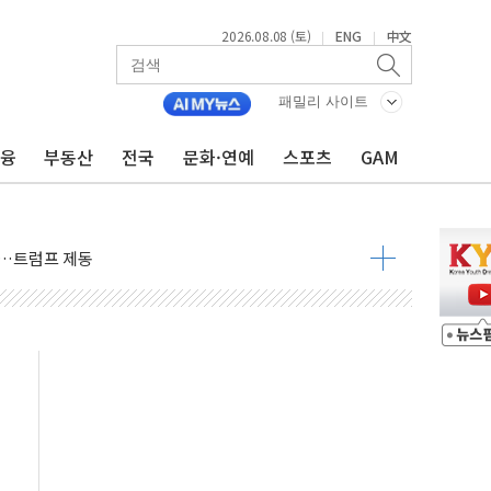
2026.08.08 (토)
ENG
中文
|
|
패밀리 사이트
금융
부동산
전국
문화·연예
스포츠
GAM
체결… 이스라엘·이란 위협에 맞설 자체 억지력 강화
 다음 주"
령…트럼프 제동
 이상 '올스톱'… 美 해상봉쇄 영향
개입했나" 촉각
용 쇼크에 반도체주 '활짝'
우려 후퇴…나스닥 선물 1%대 상승
…9월 금리 인상 기대 후퇴
체결
라우드플레어·태양광주↑ VS 트레이드데스크·웬디스↓