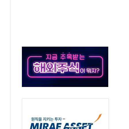
종자 7359명 끝까지 찾겠다"
 톤 낮춰
항시 '시끌'
름…수도권 집중 완화 전환점"
 주재… "전폭적 공급 확대·속도전 총력"
…美 태양광주 급등
해도 놀랍지 않아"
태양광 착공…여의도 1.6배 규모
...금융주 낙폭 커