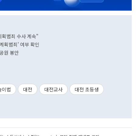
"계획범죄 수사 계속"
'계획범죄' 여부 확인
모공원 봉안
늘이법
대전
대전교사
대전 초등생