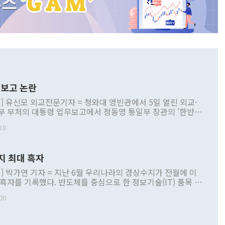
보고 논란
] 유신모 외교전문기자 = 청와대 영빈관에서 5일 열린 외교·
부 부처의 대통령 업무보고에서 정동영 통일부 장관의 '한반도
 구상'과 업무보고 발언이 논란을 빚고 있다. 이날 정 장관의
10
정부 내 조율을 거치지 않은 사안을 정책으로 추진하겠다고 공
는가 하면 사실 관계에 맞지 않은 설명도 있었다. 이재명 대통
로 신중을 기해 달라고 경고했고, 조현 외교부 장관은 '이상
지 최대 흑자
 근거한 비현실적 구상'이라는 비판을 내놨다. 그동안 정 장
책 관련 발언이 물의를 빚은 적은 여러 번 있지만 대통령과 유
] 박가연 기자 = 지난 6월 우리나라의 경상수지가 전월에 이
이 공개적으로 부정적 입장을 표명한 것은 이례적이다. 정 장
 흑자를 기록했다. 반도체를 중심으로 한 정보기술(IT) 품목 수
대북 접근법과 월권을 제어해야 한다는 목소리도 높아지고 있
간 상품수출이 처음으로 1000억달러를 넘어선 영향이다. [자
00
 따르
기자간담회를 하고 있다. [사진=통일부] 2026.07.23 ◆통일
 경상수지는 497억3000만달러 흑자로 집계됐다. 전월(386억
 넘어선 주장 정 장관은 이날 업무보고에서 '한반도 평화공존
)에 이어 두 달 연속 월간 기준 역대 최대 기록을 갈아치웠다.