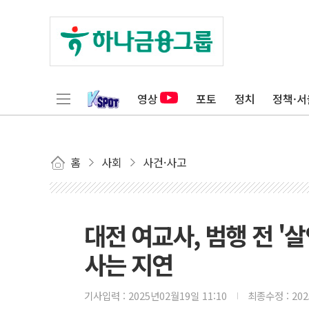
영상
포토
정치
정책·서
홈
사회
사건·사고
대전 여교사, 범행 전 '
사는 지연
기사입력 :
2025년02월19일 11:10
최종수정 :
20