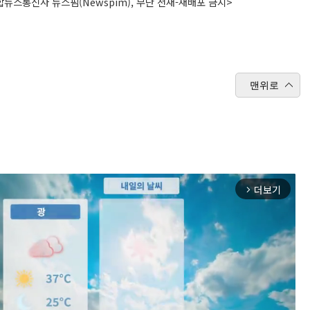
뉴스통신사 뉴스핌(Newspim), 무단 전재-재배포 금지>
맨위로
더보기
arrow_forward_ios