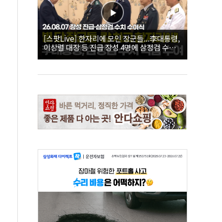
[스팟Live] 한자리에 모인 장군들...李대통령,
이상렬 대장 등 진급 장성 4명에 삼정검 수치
직접 수여｜26.08.07 장성 진급·삼정검 수치
수여식