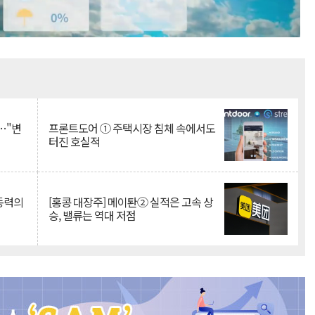
Mute
…"변
프론트도어 ① 주택시장 침체 속에서도
터진 호실적
 동력의
[홍콩 대장주] 메이퇀② 실적은 고속 상
승, 밸류는 역대 저점