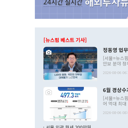
[뉴스핌 베스트 기사]
정동영 업무
[서울=뉴스핌
안보 분야 정
평화공존 발전
2026-08-06 06:
발언 중에는 
언한 것이 있
령은 공개적으
6월 경상수
주의적 희망에
관의 대북 정
[서울=뉴스핌
관 부처 장관
어 역대 최대
관의 무리한 
출 호조로 월
다. [정동영 통일부 장관이 지난달 23일 오후 서울 종로구 정부서울청사에
2026-08-06 08:
료=한국은행] 한국은행이 6일 발표한 '2026년 6월 국제수지(잠정)'에
서 취임 1주년 
면 지난 6월
부 장관 권한
1000만달러
서울 외곽 월세 200만원