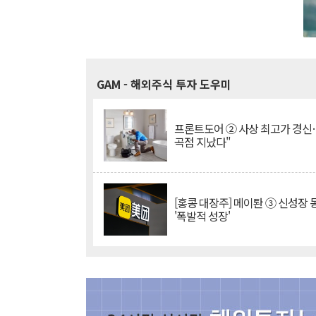
GAM
- 해외주식 투자 도우미
프론트도어 ② 사상 최고가 경신
곡점 지났다"
[홍콩 대장주] 메이퇀 ③ 신성장
'폭발적 성장'