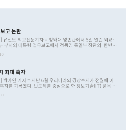
보고 논란
] 유신모 외교전문기자 = 청와대 영빈관에서 5일 열린 외교·
부 부처의 대통령 업무보고에서 정동영 통일부 장관의 '한반도
 구상'과 업무보고 발언이 논란을 빚고 있다. 이날 정 장관의
10
정부 내 조율을 거치지 않은 사안을 정책으로 추진하겠다고 공
는가 하면 사실 관계에 맞지 않은 설명도 있었다. 이재명 대통
로 신중을 기해 달라고 경고했고, 조현 외교부 장관은 '이상
지 최대 흑자
 근거한 비현실적 구상'이라는 비판을 내놨다. 그동안 정 장
책 관련 발언이 물의를 빚은 적은 여러 번 있지만 대통령과 유
] 박가연 기자 = 지난 6월 우리나라의 경상수지가 전월에 이
이 공개적으로 부정적 입장을 표명한 것은 이례적이다. 정 장
 흑자를 기록했다. 반도체를 중심으로 한 정보기술(IT) 품목 수
대북 접근법과 월권을 제어해야 한다는 목소리도 높아지고 있
간 상품수출이 처음으로 1000억달러를 넘어선 영향이다. [자
00
 따르
기자간담회를 하고 있다. [사진=통일부] 2026.07.23 ◆통일
 경상수지는 497억3000만달러 흑자로 집계됐다. 전월(386억
 넘어선 주장 정 장관은 이날 업무보고에서 '한반도 평화공존
)에 이어 두 달 연속 월간 기준 역대 최대 기록을 갈아치웠다.
 설명하면서 이재명 정부 2년차 핵심 과제로 상호 존중·평화
해 상반기 누적 경상수지 흑자는 1910억1000만달러를 기록
·핵 없는 한반도 등 3대 기본 방향을 제시했다. 정 장관은 "대
지 흑자를 견인한 것은 상품수지다. 6월 상품수지는 478억
언어는 멈춰야 한다"면서 주적 용어 대체를 주장했다. 지난 25
 흑자를 기록하며 전월에 이어 역대 최대를 다시 썼다. 국제수
D(완전하고 검증가능하며 되돌릴 수 없는 비핵화) 구도는 이미
수출은 1123억7000만달러로 전년 동월 대비 84.5% 증가하