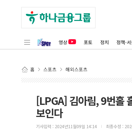
영상
포토
정치
정책·서
홈
스포츠
해외스포츠
[LPGA] 김아림, 9번
보인다
기사입력 :
2024년11월09일 14:14
최종수정 :
20