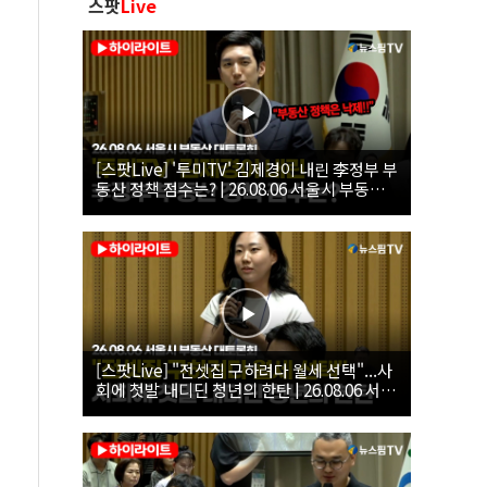
스팟
Live
[스팟Live] '투미TV' 김제경이 내린 李정부 부
동산 정책 점수는? | 26.08.06 서울시 부동산
대토론회
[스팟Live] "전셋집 구하려다 월세 선택"...사
회에 첫발 내디딘 청년의 한탄 | 26.08.06 서울
시 부동산 대토론회