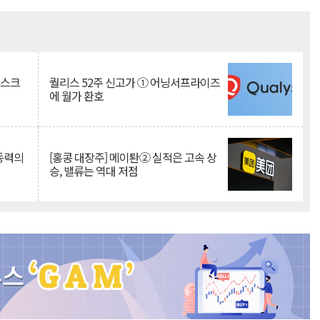
Mute
리스크
퀄리스 52주 신고가 ① 어닝서프라이즈
에 월가 환호
 동력의
[홍콩 대장주] 메이퇀② 실적은 고속 상
승, 밸류는 역대 저점