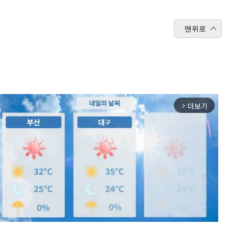
맨위로
더보기
arrow_forward_ios