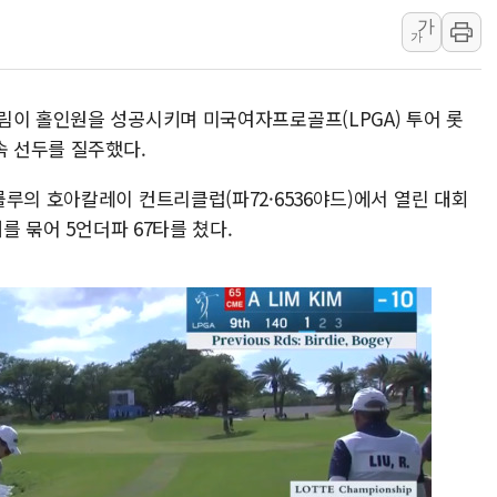
'주택 공급 vs 공원 보
가
가
부대찌개·보쌈 프랜차이즈
깊이가 다른 글로벌 투자 정
림이 홀인원을 성공시키며 미국여자프로골프(LPGA) 투어 롯
원포유, 그린비파트너스
속 선두를 질주했다.
넷마블문화재단, 임직원 
김민석 측 "'레버리지 E
루의 호아칼레이 컨트리클럽(파72·6536야드)에서 열린 대회
앤스로픽도 AI칩 직접 만
를 묶어 5언더파 67타를 쳤다.
'친명 vs 친청' 경선 과
민주당 지지층·무당층 1순위
박윤영 KT 대표 "AID