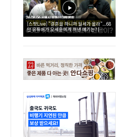
[스팟Live] "결혼을 하니까 월세가 올라"...68
만 유튜버가 오세훈에게 꺼낸 얘기는? |
26.08.06 서울시 부동산 대토론회