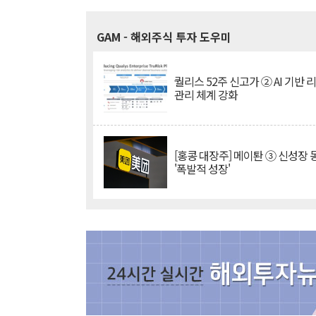
GAM
- 해외주식 투자 도우미
퀄리스 52주 신고가 ② AI 기반 
관리 체계 강화
[홍콩 대장주] 메이퇀 ③ 신성장
'폭발적 성장'