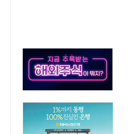
존'…용산어린이정원 활용 놓고 충돌 예고
 '놀부' 법원에 기업회생 신청
보 GAM - 맛보기편 (8/6)
 흡수합병…비대면 영상서비스 경쟁력 강화
가족 직업체험 프로그램 진행
TF 도입 김 총리 지시'는 가짜뉴스…법적 조치"
든다…삼성전자 2나노 수주 '촉각'
열...민주당 선관위 "불법 선거운동·방해행위 엄중 제재"
 선호도, 정청래 39.9% 김민석 39.8%
C 경쟁력 높이기 위해 그룹 역량 결집해야"