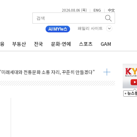
2026.08.06 (목)
ENG
中文
|
|
패밀리 사이트
금융
부동산
전국
문화·연예
스포츠
GAM
기본방향 공감...현장 목소리 반영되길"
만 오른다"…서울시 부동산 토론회서 쏟아진 우려
드컵 파리서 개막
검 2차 회의"…주택 공급 방안 논의한다
 2136억원
를, 중고령층엔 안정을"…세대상생 일자리 특위 출범
 16% 증가…역대 2분기 최대 실적
사용률 40%로 높인다…2040 RE100 속도
, 멸종위기종 밀수 조직 적발
"미래세대와 전통문화 소통 자리, 꾸준히 만들겠다"