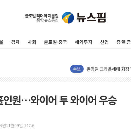
울
경제
사회
글로벌·중국
해외투자
산업
증권·
중소기업계 "세제개편안 
"전월세 대책 없고 집값
배틀그라운드 모바일 월
속보
청와대 "내일 부동산 점
케이피에프, 2분기 매출액
국민통합위 "청년엔 기회
홀 홀인원…와이어 투 와이어 우승
레드캡투어, 2분기 영업익
HD건설기계, 재생에너지 
아파트에 코브라가…검찰
24년11월09일 14:16
윤영달 크라운해태 회장 