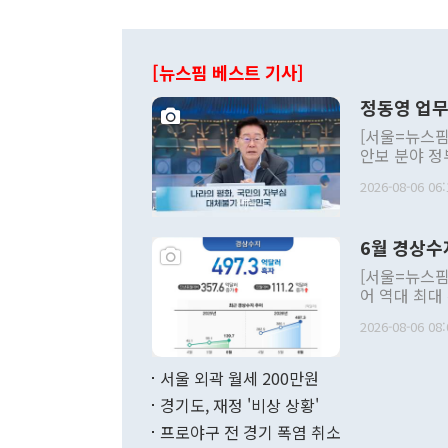
[뉴스핌 베스트 기사]
정동영 업무
[서울=뉴스핌
안보 분야 정
평화공존 발전
2026-08-06 06:
발언 중에는 
언한 것이 있
령은 공개적으
6월 경상수
주의적 희망에
관의 대북 정
[서울=뉴스핌
관 부처 장관
어 역대 최대
관의 무리한 
출 호조로 월
다. [정동영 통일부 장관이 지난달 23일 오후 서울 종로구 정부서울청사에
2026-08-06 08:
료=한국은행] 한국은행이 6일 발표한 '2026년 6월 국제수지(잠정)'에
서 취임 1주년 
면 지난 6월
부 장관 권한
1000만달러
서울 외곽 월세 200만원
발전 구상'을
이에 따라 올
적 갈등 해결
경기도, 재정 '비상 상황'
했다. 경상수
결과 혐오의 
9000만달러
프로야구 전 경기 폭염 취소
년간의 CVI
지 기준 상품