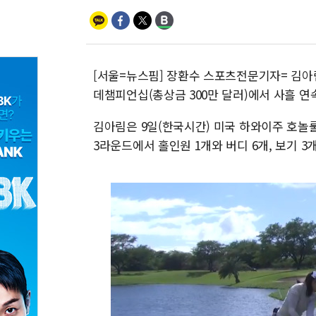
[서울=뉴스핌] 장환수 스포츠전문기자= 김아
데챔피언십(총상금 300만 달러)에서 사흘 연
김아림은 9일(한국시간) 미국 하와이주 호놀룰
3라운드에서 홀인원 1개와 버디 6개, 보기 3개