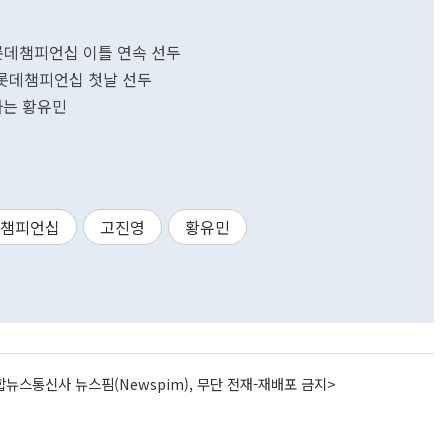
…롯데챔피언십 이틀 연속 선두
…롯데챔피언십 첫날 선두
격하는 황유민
챔피언십
고진영
황유민
뉴스통신사 뉴스핌(Newspim), 무단 전재-재배포 금지>