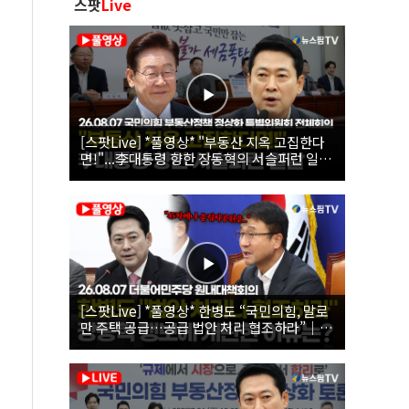
스팟
Live
[스팟Live] *풀영상* "부동산 지옥 고집한다
면!"...李대통령 향한 장동혁의 서슬퍼런 일갈
| 26.08.07 국민의힘 부동산정책 정상화 특별
위원회 전체회의
[스팟Live] *풀영상* 한병도 “국민의힘, 말로
만 주택 공급…공급 법안 처리 협조하라”｜
26.08.07 더불어민주당 원내대책회의