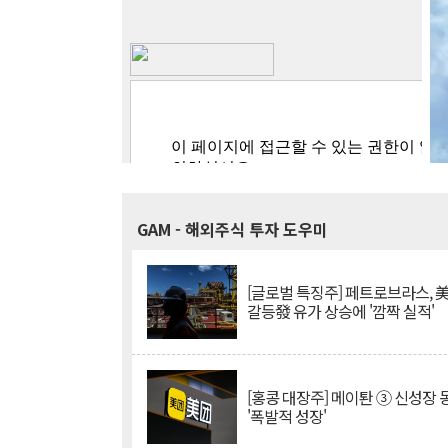
GAM
- 해외주식 투자 도우미
[글로벌 특징주] 페트로브라스, 
갈등發 유가 상승에 '깜짝 실적'
[홍콩 대장주] 메이퇀 ③ 신성장
'폭발적 성장'