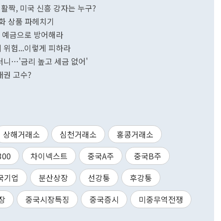
대 활짝, 미국 신흥 강자는 누구?
외화 상품 파헤치기
외화 예금으로 방어해라
 위험...이렇게 피하라
더니…'금리 높고 세금 없어'
도 해외채권 고수?
상해거래소
심천거래소
홍콩거래소
300
차이넥스트
중국A주
중국B주
국기업
분산상장
선강퉁
후강퉁
장
중국시장특징
중국증시
미중무역전쟁