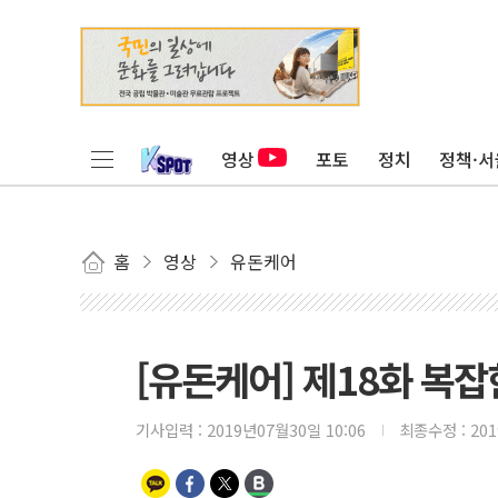
영상
포토
정치
정책·서
홈
영상
유돈케어
[유돈케어] 제18화 복
기사입력 :
2019년07월30일 10:06
최종수정 :
20