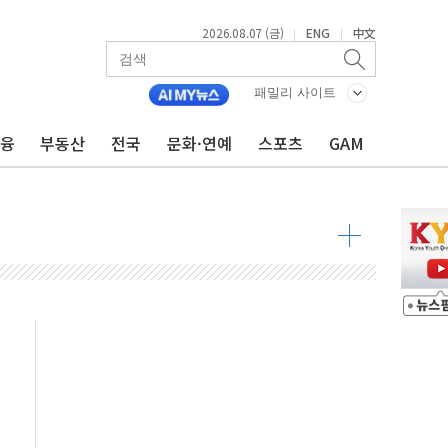
2026.08.07 (금)
ENG
中文
|
|
패밀리 사이트
불 진화...인명피해 없어
06건 공매
금융
부동산
전국
문화·연예
스포츠
GAM
X90…'올 터치'는 호불호
시간36분만에 주불진화....인명피해 없어
…자료는 전·현직 직원으로부터 확보"
가자 3만 명 돌파
선 운항허가 취득...중국 노선 다변화
 창작자 지원 규모 2배 확대
...휴대폰 결제 최대 6000원 할인
고 제휴 전자책 요금제 출시