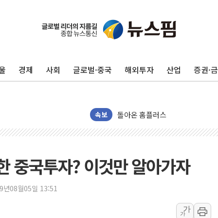
수박으로 여름 나는 하마
전남광주 구례 산불 32분 만에 주
캠코, 5918억원 규모 압류재산 15
울
경제
사회
글로벌·중국
해외투자
산업
증권·
[시승기] 공간·승차감 잡은 볼보 E
가오픈한 홈플러스
돌아온 홈플러스
속보
[종합] 청도 흥선리 야산 산불 1
한미 법카 제보자 "신동국과 무관
라인게임즈, '콰이어트' 테스트 참
잡한 중국투자? 이것만 알아가자
에어로케이항공, 청주-중국 청두 노
네이버, AI 브리핑 도입 후 블로그
19년08월05일 13:51
SKT, '8월 월간 럭키 페스타' 실시
가
LG헬로비전 '헬로모바일', 교보문
가