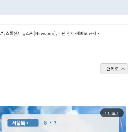
뉴스통신사 뉴스핌(Newspim), 무단 전재-재배포 금지>
맨위로
더보기
arrow_forward_ios