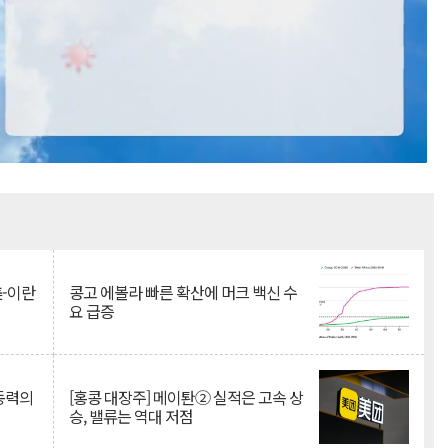
Mute
美-이란
콩고 에볼라 빠른 확산에 머크 백신 수
요 급증
 동력의
[홍콩 대장주] 메이퇀② 실적은 고속 상
승, 밸류는 역대 저점