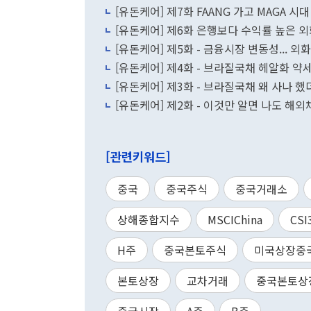
[유돈케어] 제7화 FAANG 가고 MAGA 시
[유돈케어] 제6화 은행보다 수익률 높은 
[유돈케어] 제5화 - 금융시장 변동성... 
[유돈케어] 제4화 - 브라질국채 헤알화 약세
[유돈케어] 제3화 - 브라질국채 왜 사나 했
[유돈케어] 제2화 - 이것만 알면 나
[관련키워드]
중국
중국주식
중국거래소
상해종합지수
MSCIChina
CSI
H주
중국본토주식
미국상장중
본토상장
교차거래
중국본토상