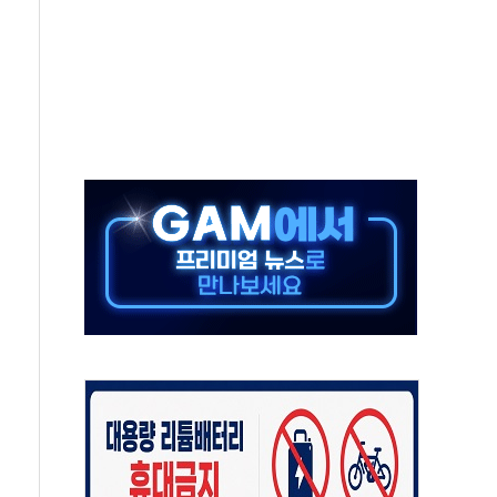
 호출 서비스
..지역축제 '불금전파, 송정'과 상생
비 본격화…'AI 데이터 기반 메디테크 혁신허브' 구상
로 출입 통제
추돌…1명 심정지·5명 부상
..진화헬기 3대 투입
 항소심도 징역 3년