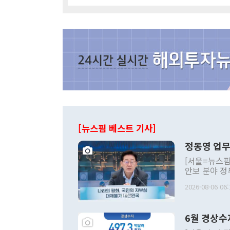
[뉴스핌 베스트 기사]
정동영 업무
[서울=뉴스핌
안보 분야 정
평화공존 발전
2026-08-06 06:
발언 중에는 
언한 것이 있
령은 공개적으
6월 경상수
주의적 희망에
관의 대북 정