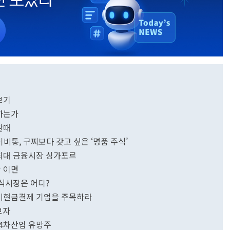
보기
광하는가
할때
이비통, 구찌보다 갖고 싶은 ‘명품 주식’
 최대 금융시장 싱가포르
장 이면
주식시장은 어디?
폼·비현금결제 기업을 주목하라
보자
 4차산업 유망주