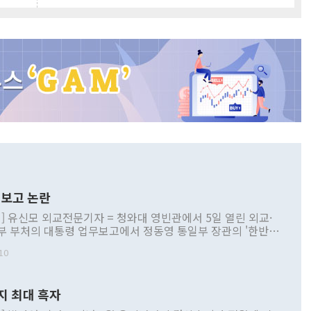
보고 논란
] 유신모 외교전문기자 = 청와대 영빈관에서 5일 열린 외교·
부 부처의 대통령 업무보고에서 정동영 통일부 장관의 '한반도
 구상'과 업무보고 발언이 논란을 빚고 있다. 이날 정 장관의
10
정부 내 조율을 거치지 않은 사안을 정책으로 추진하겠다고 공
는가 하면 사실 관계에 맞지 않은 설명도 있었다. 이재명 대통
로 신중을 기해 달라고 경고했고, 조현 외교부 장관은 '이상
지 최대 흑자
 근거한 비현실적 구상'이라는 비판을 내놨다. 그동안 정 장
책 관련 발언이 물의를 빚은 적은 여러 번 있지만 대통령과 유