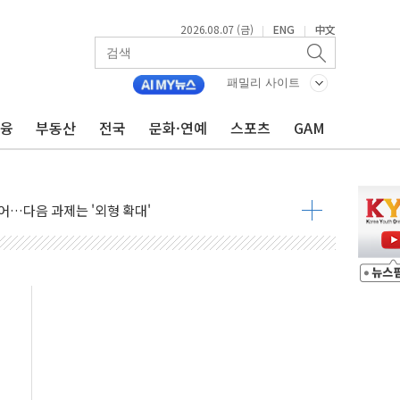
2026.08.07 (금)
ENG
中文
|
|
패밀리 사이트
금융
부동산
전국
문화·연예
스포츠
GAM
행정명령 서명…출생시민권 제한 재시동
군수품 부족설 일축 "막대한 무기 보유"
어…다음 과제는 '외형 확대'
 귀환 조짐에 전월세시장 '긴장'
교환·재매수·다운사이징 '저울질'
항 제한 검토에 유가 3% 급등…금값 보합
다우 5거래일 랠리 '마침표'
합의 막바지.."美와 직접 협상 없어"
·김민석 후보 - 8월 7일
2차 회의…주택 공급 대책 막바지 조율할 듯