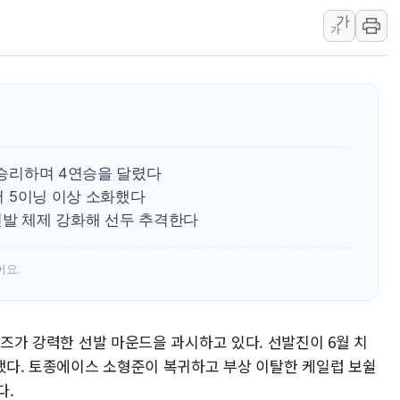
가
[오늘의 국회일정] 상임위·세미나·기
가
이란, 美·이스라엘 선박 호르무즈 
유럽증시, 견조한 실적 소화하며 대부
리투아니아 국방 "러, 우크라 드론
구광모, 내주 실리콘밸리서 젠슨 황
뉴욕증시 개장 전 특징주...모더
로 승리하며 4연승을 달렸다
김정관 장관 "영업이익 N% 성과
기서 5이닝 이상 소화했다
뉴욕증시 프리뷰, 미 주가선물 AI
선발 체제 강화해 선두 추격한다
청와대, 북한 단거리 탄도미사일 발
어요.
위즈가 강력한 선발 마운드을 과시하고 있다. 선발진이 6월 치
화했다. 토종에이스 소형준이 복귀하고 부상 이탈한 케일럽 보쉴
다.