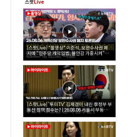
스팟
Live
[스팟Live] *풀영상* 이준석, 보완수사권 폐
지에 "민주당 개악입법, 불안감 가중시켜"｜
26.08.06 개혁신당 보완수사권 폐지 토론회
[스팟Live] '투미TV' 김제경이 내린 李정부 부
동산 정책 점수는? | 26.08.06 서울시 부동산
대토론회