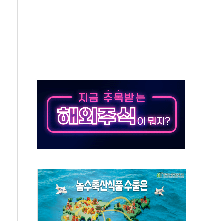
자회견·주요 정당 - 8월 7일
통항 제한 추진…美 "통행 막을 권한 없어"
분 상승… "2분기 기업 순이익 21% 증가" 전망
으로 나토 회원국 공격 검토… 거짓 깃발 작전"
 재회…로봇·AI 데이터센터·모빌리티 구체화
나·아이온큐·도어대시↑ VS 샌디스크·피그마·앱러빈↓
급 반대…상법·자본시장법 개정 논의"
주 차익실현 속 혼조세...웨스턴디지털·샌디스크↓
사에 긴급 안보 점검회의