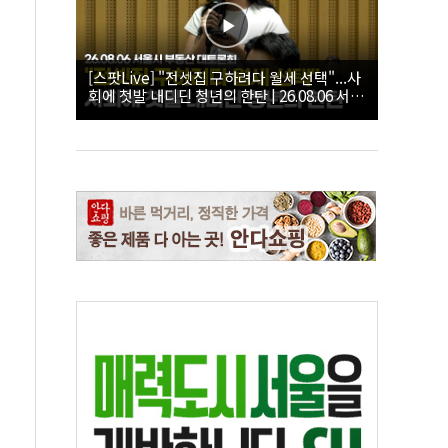
[스팟Live] "전셋집 구하려다 월세 선택"...사
회에 첫발 내디딘 청년의 한탄 | 26.08.06 서울
시 부동산 대토론회