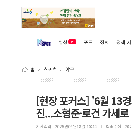
영상
포토
정치
정책·서
홈
스포츠
야구
[현장 포커스] '6월 13경
진...소형준·로건 가세로
기사입력 :
2026년06월18일 10:44
최종수정 :
20