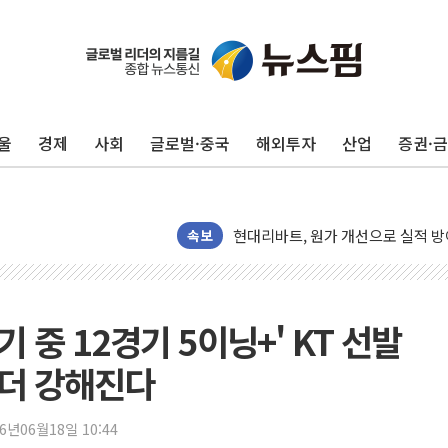
울
경제
사회
글로벌·중국
해외투자
산업
증권·
트럼프, '원정출산 시민권 차단' 
트럼프 "이란전 조만간 끝날 것"…
현대리바트, 원가 개선으로 실적 방
"세금 부담 덜자"…비거주 1주택자
속보
세금 부담 커진 고가 1주택자…맞
[금/유가] 이란의 호르무즈 해협 통
뉴욕증시, 유가·금리 부담에 하락…
기 중 12경기 5이닝+' KT 선발
이란, 오만과 호르무즈 해협 재개방 
 더 강해진다
[민주 당권주자 일정] 송영길·정청래
李대통령, 오늘 부동산 정책 점검 
26년06월18일 10:44
[오늘의 정치일정] 8월 7일(금)