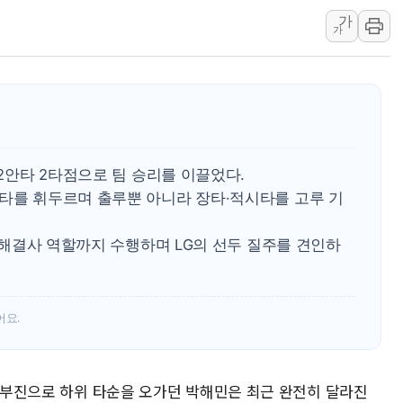
가
특정 정치인 측근 포항시 정책특보 내정설...포항시 '시끌'
가
李 "해남 태양광, 대한민국 다음 100년 밑거름…수도권 집
李 대통령, '6시간 마라톤 부동산 2차 회의' 주재… "전폭
트럼프, 中 겨냥 폴리실리콘 관세 15% 부과…美 태양광주
[사진] 빈살만과 에르도안의 만남
이란와이어 "이란 최고지도자 위독…곧 사망해도 놀랍지 
 2안타 2타점으로 팀 승리를 이끌었다.
맹타를 휘두르며 출루뿐 아니라 장타·적시타를 고루 기
로 해결사 역할까지 수행하며 LG의 선두 질주를 견인하
어요.
격 부진으로 하위 타순을 오가던 박해민은 최근 완전히 달라진