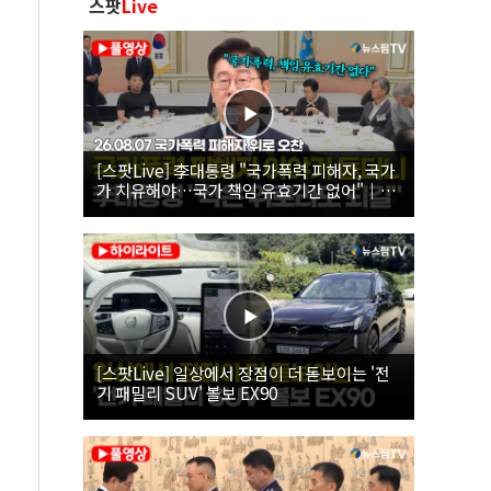
스팟
Live
[스팟Live] 李대통령 "국가폭력 피해자, 국가
가 치유해야…국가 책임 유효기간 없어"｜
26.08.07 국가폭력 피해자 위로 오찬
[스팟Live] 일상에서 장점이 더 돋보이는 '전
기 패밀리 SUV' 볼보 EX90