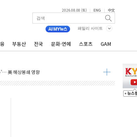
2026.08.08 (토)
ENG
中文
|
|
낮아지며 상승… STOXX 600 지수는 나흘 연속 최고치
세
패밀리 사이트
엘·이란 위협에 맞설 자체 억지력 강화
금융
부동산
전국
문화·연예
스포츠
GAM
동
톱'… 美 해상봉쇄 영향
각
체주 '활짝'
스닥 선물 1%대 상승
상 기대 후퇴
·태양광주↑ VS 트레이드데스크·웬디스↓
 끝까지 찾겠다"