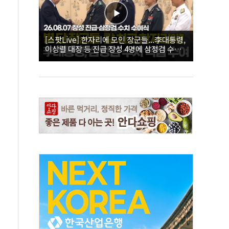
[스팟Live] 한자리에 모인 장군들...李대통령,
이상렬 대장 등 진급 장성 4명에 삼정검 수치
직접 수여｜26.08.07 장성 진급·삼정검 수치
수여식