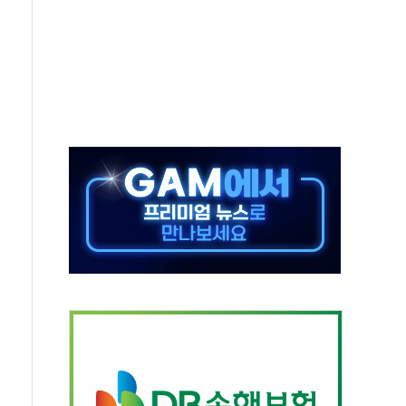
중 완화 전환점"
적 공급 확대·속도전 총력"
 급등
않아"