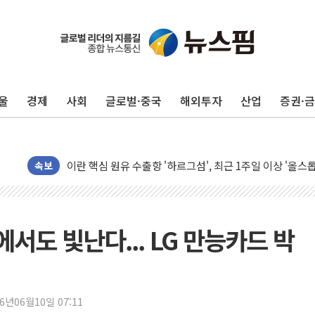
유럽증시, 美 고용 예상 밖 부진에 연준 금리 인상 가능성 
미 연준 매파 기세 꺾이나…고용 감소에 9월 동결 전망 우
[종합] 이슬람 수니파 3국, '공동방위협정' 체결… 이스라
울
경제
사회
글로벌·중국
해외투자
산업
증권·
트럼프, 백신·자폐증 행정명령 검토…"이르면 다음 주"
美 항소법원, 백악관 무도회장 공사 중단 명령…트럼프 제
이란 핵심 원유 수출항 '하르그섬', 최근 1주일 이상 '올스
美 고용 쇼크에 엔화 장중 급등…시장은 "또 개입했나" 촉
속보
[AI MY 뉴스] 뉴욕 반도체주 프리뷰...美 고용 쇼크에 반도
뉴욕증시 프리뷰, 美 고용 쇼크에 금리 인상 우려 후퇴…나
[종합] 美 7월 고용 2만3000명 감소 '쇼크'…9월 금리 인
에서도 빛난다... LG 만능카드 박
[사진] 이슬람 수니파 3개국, 공동방위협정 체결
뉴욕증시 개장 전 특징주...아틀라시안·클라우드플레어
보훈부, 미 DPAA와 MOU… "6·25 미군 실종자 7359명
26년06월10일 07:11
트럼프 "금리 내려야"…파월 때와 달리 워시엔 톤 낮춰