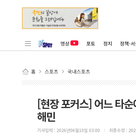
영상
포토
정치
정책·서
홈
스포츠
국내스포츠
[현장 포커스] 어느 타순
해민
기사입력 :
2026년06월10일 03:00
최종수정 :
20