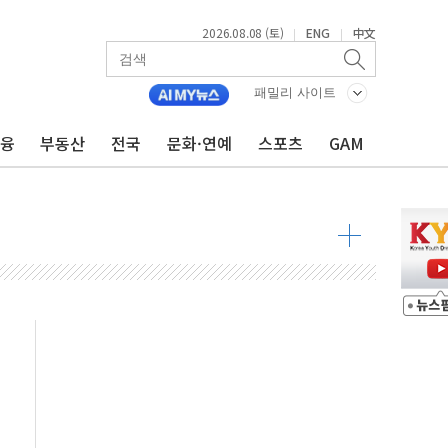
2026.08.08 (토)
ENG
中文
|
|
패밀리 사이트
금융
부동산
전국
문화·연예
스포츠
GAM
·정청래·김민석 당대표 후보
 정청래에 승리...47.75% vs 42.08%
과 발표...김민석 47.75% 정청래 42.08%
표...김민석 45.09% 정청래 43.27% 송영길 11.63%
표...김민석 52.64% 정청래 39.89% 송영길 7.47%
0~8.14)
…공습 한계·탄약 부족 현실화
50㎜ 폭우…강원 동해안 강한 비 이어져
 환경미화원 수거차에 치여 사망
동…60대 남성 2명 숨져