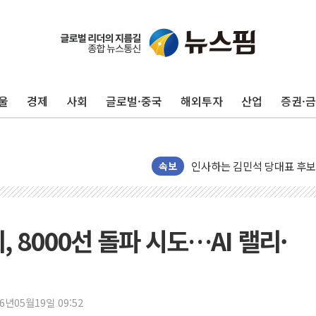
울
경제
사회
글로벌·중국
해외투자
산업
증권·
인천 합동연설회 나선 송영길
김민석, 2주차 제주·인천 경선서
인사하는 김민석 당대표 후보
[속보] 민주, 제주·인천 경선 결
속보
[속보] 민주, 인천 경선 결과 발
[속보] 민주, 제주 경선 결과 발
이번주 국내 주요 금융일정(8.1
, 8000선 돌파 시도…AI 랠리·
美, 이란전 출구전략 만지작
강릉·동해·삼척 시간당 최대 
폐기물 수거하다 참변…60대
26년05월19일 09:52
서울 중랑구 주택가서 흉기 난