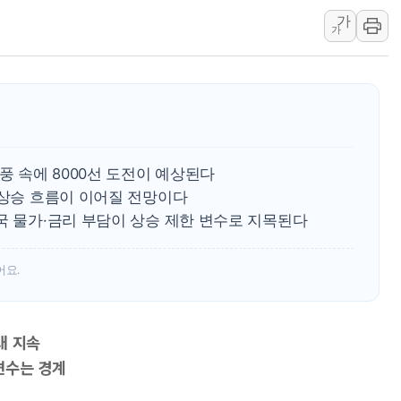
가
李대통령 "결혼 때문에 손해 
가
여수 오동도 인근 해상서 모
추미애, '위안부' 피해자 기림
인천 선재도 갯벌서 해루질 중
인천서 말다툼 중 어머니 흉기
'화합' 꺼낸 김민석에 '뻔뻔
풍 속에 8000선 도전이 예상된다
李대통령, ISA 개편 재검토 
 상승 흐름이 이어질 전망이다
동해중부 전 해상 풍랑주의보…
국 물가·금리 부담이 상승 제한 변수로 지목된다
연일 폭염에 온열질환 사망 
어요.
대 지속
변수는 경계