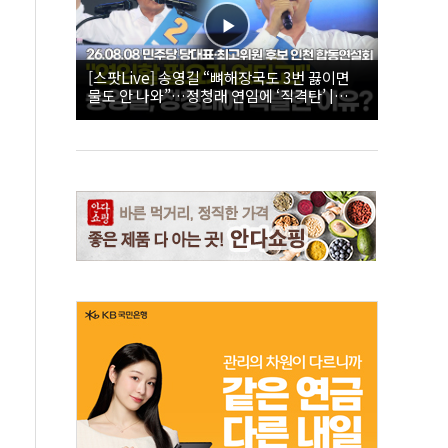
[스팟Live] 송영길 “뼈해장국도 3번 끓이면
물도 안 나와”…정청래 연임에 ‘직격탄’ |
26.08.08 더불어민주당 당대표·최고위원 후
보 인천 합동연설회