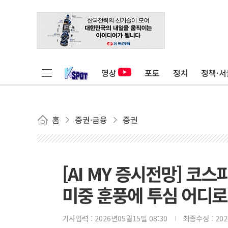
영상
포토
정치
정책·서
홈
증권·금융
증권
[AI MY 증시전망] 코스피
미중 훈풍에 투심 어디로
기사입력 :
2026년05월15일 08:30
최종수정 :
20