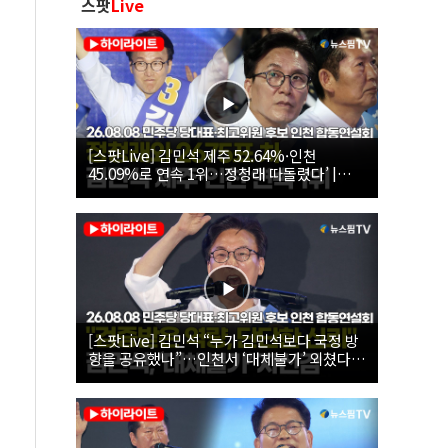
스팟
Live
[스팟Live] 김민석 제주 52.64%·인천
45.09%로 연속 1위…정청래 따돌렸다’ |
26.08.08 더불어민주당 당대표·최고위원 후
보 인천 합동연설회
[스팟Live] 김민석 “누가 김민석보다 국정 방
향을 공유했나”…인천서 ‘대체불가’ 외쳤다 |
26.08.08 더불어민주당 당대표·최고위원 후
보 인천 합동연설회