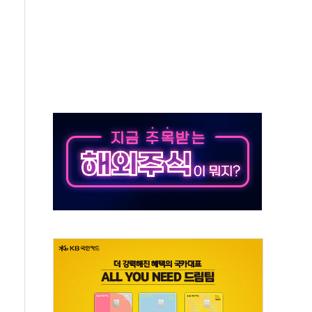
보는 일 없게"…'결혼 페널티' 22개 과제 손본다
터보트 전복…1명 사망·1명 실종
의 날 참석..."국제적 시민 연대로 목소리 내야"
 실종 60대 나흘만에 숨진 채 발견
 살해 10대 아들 체포
' 받아친 정청래…제주 연설서 신경전 고조
지시…與 "적극 환영"·野 "졸속 국정"
10일까지 최대 3.5m 높은 물결
23명…정부, 비상대응기구 가동