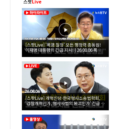
스팟
Live
[스팟Live] '폭염 절정' 모든 행정력 총동원!
이재명 대통령의 긴급 지시! | 26.08.06 폭염•
가뭄 대처상황 점검회의
[스팟Live] 개혁신당·한국형사소송법학회,
'검찰개혁인가, 형사사법의 붕괴인가' 긴급 세
미나｜26.08.06