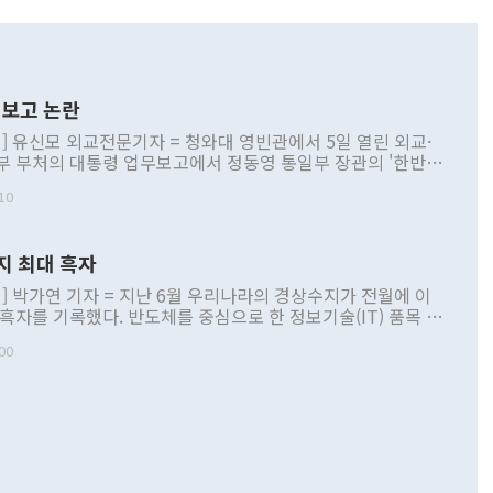
보고 논란
] 유신모 외교전문기자 = 청와대 영빈관에서 5일 열린 외교·
부 부처의 대통령 업무보고에서 정동영 통일부 장관의 '한반도
 구상'과 업무보고 발언이 논란을 빚고 있다. 이날 정 장관의
10
정부 내 조율을 거치지 않은 사안을 정책으로 추진하겠다고 공
는가 하면 사실 관계에 맞지 않은 설명도 있었다. 이재명 대통
로 신중을 기해 달라고 경고했고, 조현 외교부 장관은 '이상
지 최대 흑자
 근거한 비현실적 구상'이라는 비판을 내놨다. 그동안 정 장
책 관련 발언이 물의를 빚은 적은 여러 번 있지만 대통령과 유
] 박가연 기자 = 지난 6월 우리나라의 경상수지가 전월에 이
이 공개적으로 부정적 입장을 표명한 것은 이례적이다. 정 장
 흑자를 기록했다. 반도체를 중심으로 한 정보기술(IT) 품목 수
대북 접근법과 월권을 제어해야 한다는 목소리도 높아지고 있
간 상품수출이 처음으로 1000억달러를 넘어선 영향이다. [자
00
 따르
기자간담회를 하고 있다. [사진=통일부] 2026.07.23 ◆통일
 경상수지는 497억3000만달러 흑자로 집계됐다. 전월(386억
 넘어선 주장 정 장관은 이날 업무보고에서 '한반도 평화공존
)에 이어 두 달 연속 월간 기준 역대 최대 기록을 갈아치웠다.
 설명하면서 이재명 정부 2년차 핵심 과제로 상호 존중·평화
해 상반기 누적 경상수지 흑자는 1910억1000만달러를 기록
·핵 없는 한반도 등 3대 기본 방향을 제시했다. 정 장관은 "대
지 흑자를 견인한 것은 상품수지다. 6월 상품수지는 478억
언어는 멈춰야 한다"면서 주적 용어 대체를 주장했다. 지난 25
 흑자를 기록하며 전월에 이어 역대 최대를 다시 썼다. 국제수
D(완전하고 검증가능하며 되돌릴 수 없는 비핵화) 구도는 이미
수출은 1123억7000만달러로 전년 동월 대비 84.5% 증가하