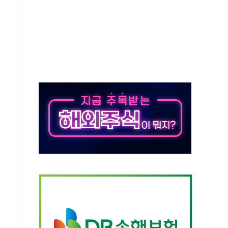
스템 장착 의무화 추진..."업계 성장 저해" 우려도
증권 인수 추진
.관세청, 해상 마약밀수 '3중 차단'
자 유치…일본·동남아 사업 확대
 장기화 시 주택수요 위축 우려"
분 100억 가압류 결정…4자 연합 균열 조짐
6'서 글로벌 신작 라인업 공개
링 페어'…리빙 최대 50% 할인
이집·유치원 비상! 수족구병이 다시 유행합니다.
톱'으로...데이터처, 기업 3만1000곳 경제통계조사