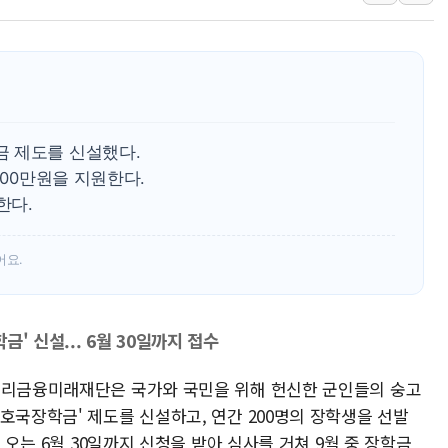
인도, 차량 간 통신시
Sh수협은행, 상상인
무역선부터 요트까지..
서연컴퍼니, 시드 투
피치 "韓 코스피 약세
 제도를 신설했다.
법원, 한미 임주현 지
100만원을 지원한다.
한다.
엔씨, '게임스컴 202
롯데백화점, '홈스타일
어요.
[AI 카드뉴스] 어린
운수업·기업활동 '원스
' 신설... 6월 30일까지 접수
우리금융미래재단은 국가와 국민을 위해 헌신한 군인들의 숭고
호국장학금' 제도를 신설하고, 연간 200명의 장학생을 선발
. 오는 6월 30일까지 신청을 받아 심사를 거쳐 9월 중 장학금