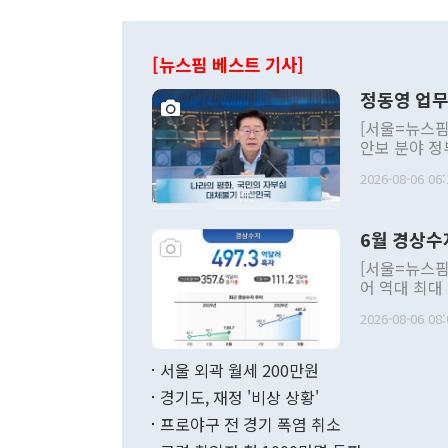
[뉴스핌 베스트 기사]
정동영 업무
[서울=뉴스핌
안보 분야 정
평화공존 발전
2026-08-06 06:
발언 중에는 
언한 것이 있
령은 공개적으
6월 경상수
주의적 희망에
관의 대북 정
[서울=뉴스핌
관 부처 장관
어 역대 최대
관의 무리한 
출 호조로 월
다. [정동영 통일부 장관이 지난달 23일 오후 서울 종로구 정부서울청사에
2026-08-06 08:
료=한국은행] 한국은행이 6일 발표한 '2026년 6월 국제수지(잠정)'에
서 취임 1주년 
면 지난 6월
부 장관 권한
1000만달러
서울 외곽 월세 200만원
발전 구상'을
이에 따라 올
적 갈등 해결
경기도, 재정 '비상 상황'
했다. 경상수
결과 혐오의 
9000만달러
프로야구 전 경기 폭염 취소
년간의 CVI
지 기준 상품