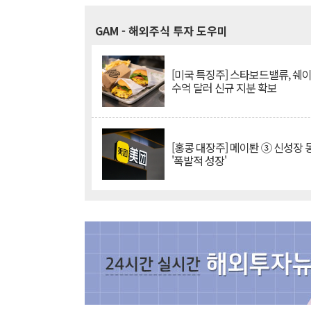
GAM
- 해외주식 투자 도우미
[미국 특징주] 스타보드밸류, 쉐
수억 달러 신규 지분 확보
[홍콩 대장주] 메이퇀 ③ 신성장
'폭발적 성장'