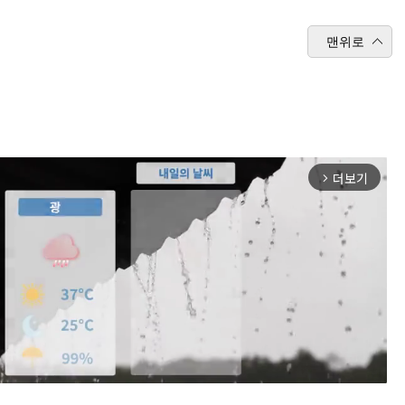
맨위로
더보기
arrow_forward_ios