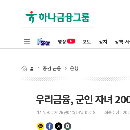
영상
포토
정치
정책·서
홈
증권·금융
은행
우리금융, 군인 자녀 2
기사입력 :
2026년04월14일 09:18
최종수정 :
20