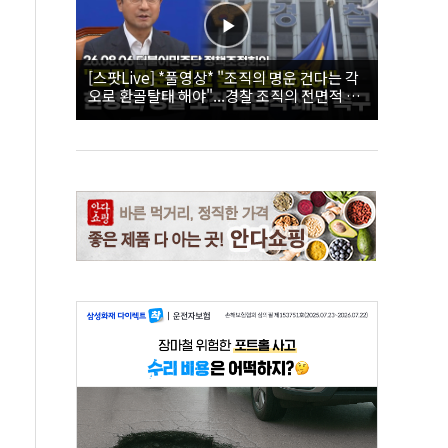
[스팟Live] *풀영상* "조직의 명운 건다는 각
오로 환골탈태 해야"...경찰 조직의 전면적 쇄
신 촉구한 한병도 | 26.08.06 더불어민주당 정
책조정회의