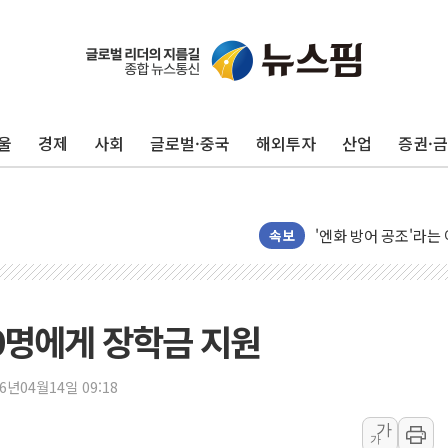
울
경제
사회
글로벌·중국
해외투자
산업
증권·
'檢 합수본 참여' 여
中 '항생제 개구리' 
'엔화 방어 공조'라는 
속보
청와대 "조희대 대법원
서울 최고 기온 39도
폭염 이어지는 서울...
00명에게 장학금 지원
李대통령 "40도 폭염
법무법인 YK, 교정
26년04월14일 09:18
컴투스, 8일부터 서머
가
가
제주항공, 하반기 객