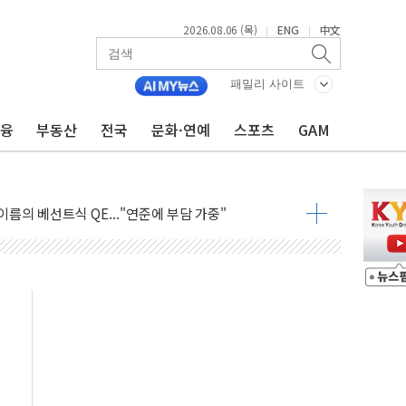
2026.08.06 (목)
ENG
中文
|
|
패밀리 사이트
금융
부동산
전국
문화·연예
스포츠
GAM
부 논란...법조계 "법적근거 없어, 위법수집증거 가능성"
파장 확산, 식품안전 점검 강화
이름의 베선트식 QE..."연준에 부담 가중"
장 탄핵 공감, 사실 아니다…대법관 신속 제청 해야"
 기록
 39도 기록
, 외신에서나 보던 일"…전방위 대응 지시
위원 중앙협의회와 맞손…수용자·가족 법률지원 확대
너즈 워 챔피언십 개최
실승무원 공개채용