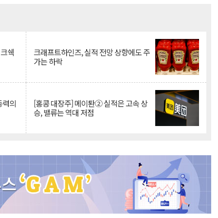
Mute
이크쉑
크래프트하인즈, 실적 전망 상향에도 주
가는 하락
 동력의
[홍콩 대장주] 메이퇀② 실적은 고속 상
승, 밸류는 역대 저점