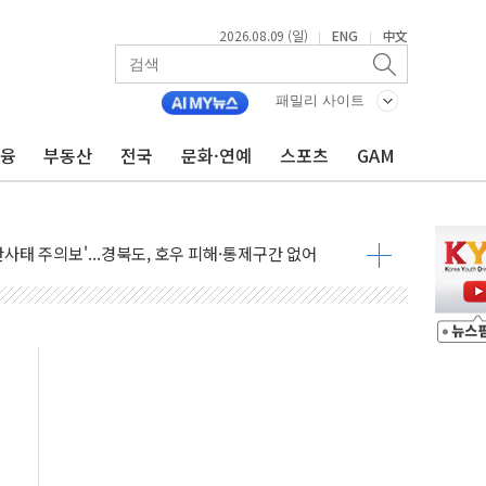
2026.08.09 (일)
ENG
中文
|
|
패밀리 사이트
금융
부동산
전국
문화·연예
스포츠
GAM
투입…고수온 양식장 복구·지원 '총력'
산사태 주의보'...경북도, 호우 피해·통제구간 없어
%p' 차 재역전 성공...金 45.42% vs 鄭 44.56%
·정청래·김민석 당대표 후보
 정청래에 승리...47.75% vs 42.08%
과 발표...김민석 47.75% 정청래 42.08%
표...김민석 45.09% 정청래 43.27% 송영길 11.63%
표...김민석 52.64% 정청래 39.89% 송영길 7.47%
0~8.14)