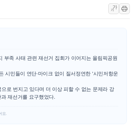
가
美, 이란전 출구전략 만지작
가
강릉·동해·삼척 시간당 최대 
폐기물 수거하다 참변…60대
서울 중랑구 주택가서 흉기 난
李대통령 "결혼 때문에 손해 
여수 오동도 인근 해상서 모
지 부족 사태 관련 재선거 집회가 이어지는 올림픽공원
추미애, '위안부' 피해자 기림
인천 선재도 갯벌서 해루질 중
 든 시민들이 연단·마이크 없이 질서정연한 '시민저항운
인천서 말다툼 중 어머니 흉기
'화합' 꺼낸 김민석에 '뻔뻔
으로 번지고 있다며 더 이상 피할 수 없는 문제라 강
단과 재선거를 요구했었다.
어요.