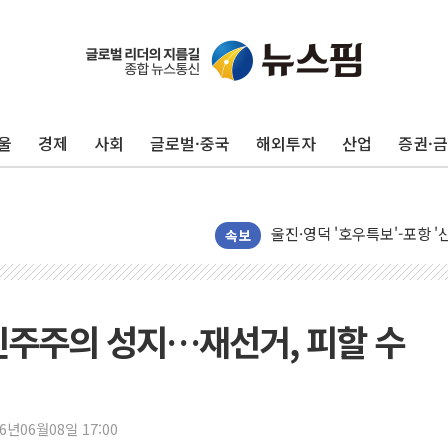
울
경제
사회
글로벌·중국
해외투자
산업
증권·
포항시 재난예산 40억 긴급 
울진·영덕 '호우특보'-포항 '
[종합] 김민석, 정청래에 '0.86
속보
인천 합동연설회 나선 송영길
김민석, 2주차 제주·인천 경선서
인사하는 김민석 당대표 후보
민주주의 성지…재선거, 피할 수
[속보] 민주, 제주·인천 경선 결
[속보] 민주, 인천 경선 결과 발
[속보] 민주, 제주 경선 결과 발
26년06월08일 17:00
이번주 국내 주요 금융일정(8.1