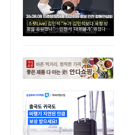
[스팟Live] 김민석 “누가 김민석보다 국정 방
향을 공유했나”…인천서 ‘대체불가’ 외쳤다 |
26.08.08 더불어민주당 당대표·최고위원 후
보 인천 합동연설회