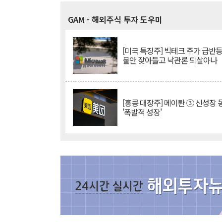
GAM
- 해외주식 투자 도우미
[미국 특징주] 빅테크 주가 급반등..
불안 잦아들고 낙관론 되살아나
[홍콩 대장주] 메이퇀 ③ 신성장
'폭발적 성장'