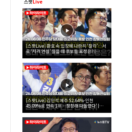
스팟
Live
[스팟Live] 환호 속 입장해 나란히 ‘찰칵’…서
로 ‘저격 연설’ 들을 때 후보들 표정은? |
26.08.08 더불어민주당 당대표·최고위원 후
보 인천 합동연설회
[스팟Live] 김민석 제주 52.64%·인천
45.09%로 연속 1위…정청래 따돌렸다’ |
26.08.08 더불어민주당 당대표·최고위원 후
보 인천 합동연설회