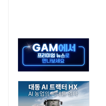
…공습 한계·탄약 부족 현실화
50㎜ 폭우…강원 동해안 강한 비 이어져
 환경미화원 수거차에 치여 사망
동…60대 남성 2명 숨져
보는 일 없게"…'결혼 페널티' 22개 과제 손본다
터보트 전복…1명 사망·1명 실종
의 날 참석..."국제적 시민 연대로 목소리 내야"
 실종 60대 나흘만에 숨진 채 발견
 살해 10대 아들 체포
' 받아친 정청래…제주 연설서 신경전 고조