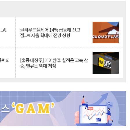
Mute
.AI
클라우드플레어 14% 급등해 신고
점...AI 지출 확대에 전망 상향
 동력의
[홍콩 대장주] 메이퇀② 실적은 고속 상
승, 밸류는 역대 저점