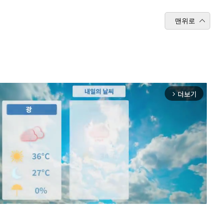
맨위로
더보기
arrow_forward_ios