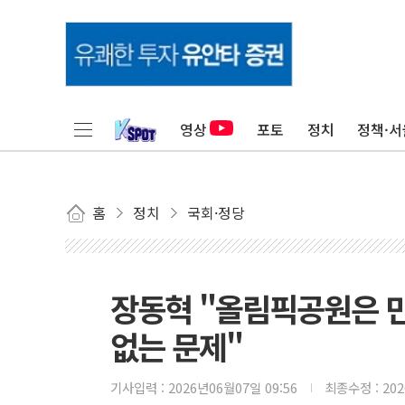
영상
포토
정치
정책·서
홈
정치
국회·정당
장동혁 "올림픽공원은 
없는 문제"
기사입력 :
2026년06월07일 09:56
최종수정 :
20