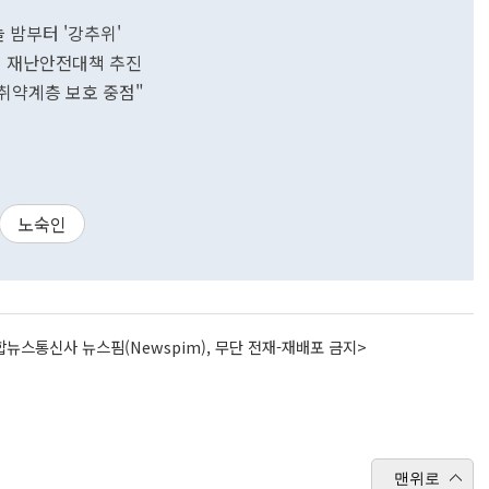
늘 밤부터 '강추위'
까지 재난안전대책 추진
취약계층 보호 중점"
노숙인
뉴스통신사 뉴스핌(Newspim), 무단 전재-재배포 금지>
맨위로