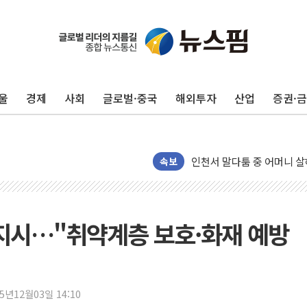
평택 진위면 공장서 질식사
포항 블루밸리 국가산단에 '
울
경제
사회
글로벌·중국
해외투자
산업
증권·
상주 낙동강 선착장 하류서 50
[종합] 김민석, 정청래에 누적 1
민주당 경북도당위원장에 오중
인천서 말다툼 중 어머니 살
속보
김민석, 강원·대구·경북 경선서
[속보] 민주, 강원·대구·경북 
[속보] 민주, 경북 경선 결과 
 지시…"취약계층 보호·화재 예방
[속보] 민주, 대구 경선 결과 
[속보] 민주, 강원 경선 결과 
정재헌 CEO, SKT 장기고
25년12월03일 14:10
최태원, 노소영에 9440억