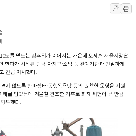
가
하나금융, 명동 소상공인에 
가
인천시 광복절 현수막 '태
병무청, 보충역 전면 손질…
검
홈플러스發 대형마트 판매,
화
윤준병·이해민 의원, '정부
'호우·산사태 주의보' 울진 
하 10도를 밑도는 강추위가 이어지는 가운데 오세훈 서울시장은
여야, 황희 '버스 하우스' 공
적인 한파가 시작된 만큼 자치구·소방 등 관계기관과 긴밀하게
고 긴급 지시했다.
 겪지 않도록 한파쉼터·동행목욕탕 등의 원활한 운영을 지원
 피해를 입었는데 겨울철 건조한 기후로 화재 위험이 큰 만큼
 당부했다.