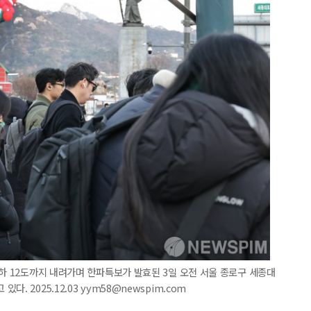
영하 12도까지 내려가며 한파특보가 발효된 3일 오전 서울 종로구 세종대
 2025.12.03 yym58@newspim.com