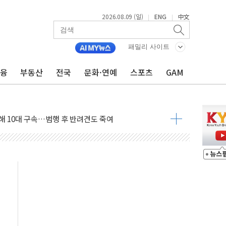
2026.08.09 (일)
ENG
中文
|
|
고 발생…작업자 1명 숨져
패밀리 사이트
철강 AI융합실증센터' 들어선다
금융
부동산
전국
문화·연예
스포츠
GAM
대 숨진 채 발견...경찰, 조사 중
.48%p 차 선두 유지...金 46.01% vs 鄭 44.53%
기 당선...합산득표율 68.63%
해 10대 구속…범행 후 반려견도 죽여
 정청래에 승리…金 48.54% vs 鄭 44.40%
경선 결과...김민석 48.54% 정청래 44.40%
발표...김민석 47.37% 정청래 45.71% 송영길 6.92%
발표...정청래 47.82% 김민석 46.35% 송영길 5.83%
발표...김민석 50.30% 정청래 41.94% 송영길 7.76%
객 400명 맞이…"마음 잇는 시간 되길"
 지급 확정되나…재상고 앞두고 막판 셈법