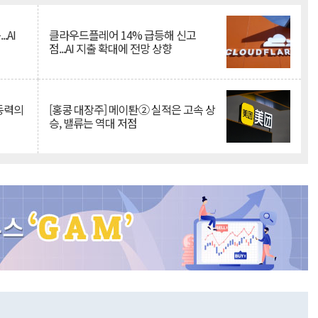
.AI
클라우드플레어 14% 급등해 신고
점...AI 지출 확대에 전망 상향
 동력의
[홍콩 대장주] 메이퇀② 실적은 고속 상
승, 밸류는 역대 저점