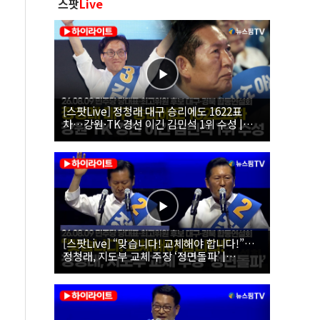
스팟
Live
[스팟Live] 정청래 대구 승리에도 1622표
차…강원·TK 경선 이긴 김민석 1위 수성 |
26.08.09 더불어민주당 당대표·최고위원 후
보 대구·경북 합동연설회
[스팟Live] “맞습니다! 교체해야 합니다!”…
정청래, 지도부 교체 주장 ‘정면돌파’ |
26.08.09 더불어민주당 당대표·최고위원 후
보 대구·경북 합동연설회