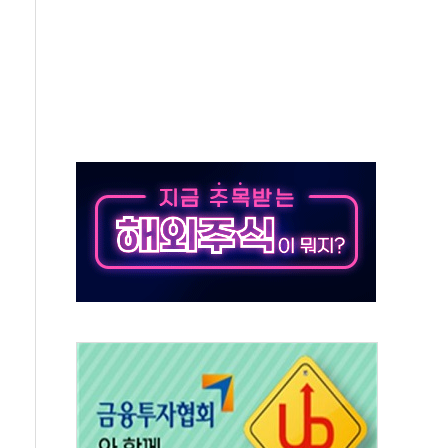
'행복상자' 전달
극기 거꾸로' 논란…이틀만에 철거
 예술·체육요원 최대 33% 감축
 역대 최대폭 감소한 9.4%↓…유통업계 양극화 심화
 특사'로 콜롬비아 대통령 취임식 참석
시간당 30mm 강한 비...호우 피해 없어
방…野 "청년 우롱 기괴" vs 與 "송구한 해프닝"