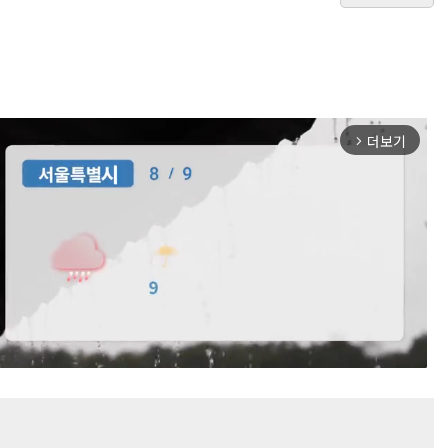
더보기
arrow_forward_ios
Mute