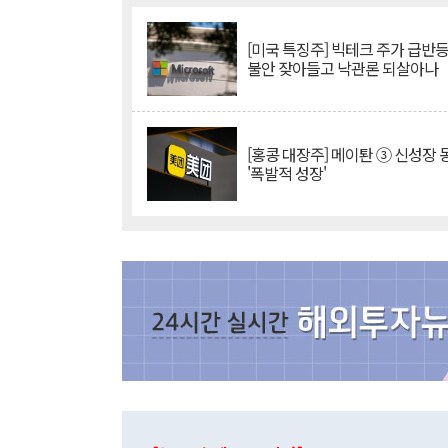
[미국 특징주] 빅테크 주가 급반등..
불안 잦아들고 낙관론 되살아나
[홍콩 대장주] 메이퇀 ③ 신성장
'폭발적 성장'