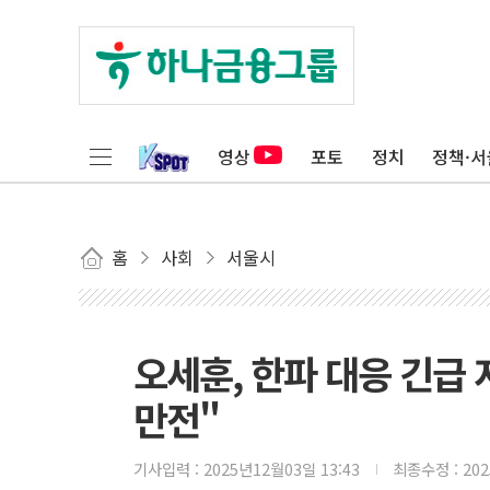
영상
포토
정치
정책·서
홈
사회
서울시
오세훈, 한파 대응 긴급
만전"
기사입력 :
2025년12월03일 13:43
최종수정 :
20