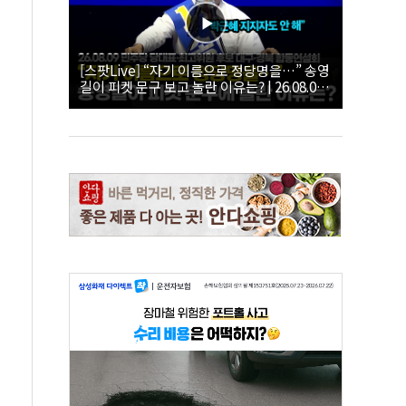
[스팟Live] “자기 이름으로 정당명을…” 송영
길이 피켓 문구 보고 놀란 이유는? | 26.08.09
더불어민주당 당대표·최고위원 후보 대구·경
북 합동연설회