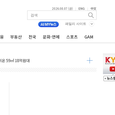
도 놀랍지 않아"
2026.08.07 (금)
ENG
中文
|
|
태양광 착공…여의도 1.6배 규모
...금융주 낙폭 커
패밀리 사이트
정책 아냐" 해명
금융
부동산
전국
문화·연예
스포츠
GAM
~9일 최대 100mm 호우
결… 수니파 국가들의 새 안보 협력 구도
비온 59㎡ 18억원대
-서울시 '정책 엇박자'
생애최초만 경쟁 치열
래·ETF 매수에도 고유가·금리·입법 지연 '삼중 부담'
...석유·가스주 올랐지만 빈그룹이 상쇄
총수요 104.3GW 기록
 위기 고조되는 또 다른 중동 화약고
름나기 [뉴스핌 줌인]
 실시