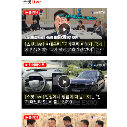
스팟
Live
[스팟Live] 李대통령 "국가폭력 피해자, 국가
가 치유해야…국가 책임 유효기간 없어"｜
26.08.07 국가폭력 피해자 위로 오찬
[스팟Live] 일상에서 장점이 더 돋보이는 '전
기 패밀리 SUV' 볼보 EX90