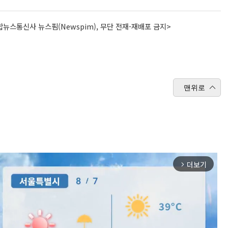
뉴스통신사 뉴스핌(Newspim), 무단 전재-재배포 금지>
맨위로
더보기
arrow_forward_ios