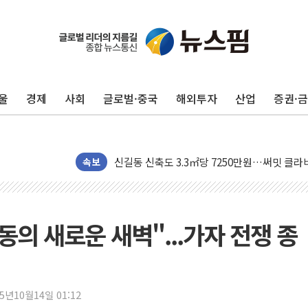
이란와이어 "이란 최고지도자 위독…곧 사망해
남동발전, 해남군에 국내 최대 규모 400MW 
[인도증시] 중동 불안 속 유가 상승에 소폭 하락
황희 '폐버스 청년주택' SNS 글 역풍에 "정부
울
경제
사회
글로벌·중국
해외투자
산업
증권·
폭염 누그러지고 가뭄 숙지나...경북동해안권 8
사우디·튀르키예·파키스탄, '공동방위협정' 체
신길동 신축도 3.3㎡당 7250만원…써밋 클라
속보
용산공원·그린벨트로 또 충돌…반복되는 국토부
[AI 부동산 투데이] 특공 전략도 '극과 극'…
[코인시황] 비트코인 6만4000달러대 횡보…고
동의 새로운 새벽"...가자 전쟁 종
[베트남 증시] 유동성 부진 지속, 강보합 마감
'찜통더위'에 전력수요 역대 최고치 경신…한낮 
후티 반군, 예멘 정부군과 사우디 동시 공격…
42.5도 역대급 폭염…동물들도 특별식으로 여
25년10월14일 01:12
경찰, 9월부터 '가족 사건' 못 맡는다…상피제