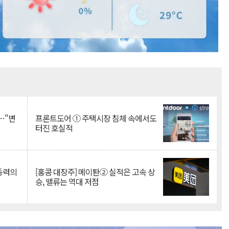
Mute
…"변
프론트도어 ① 주택시장 침체 속에서도
터진 호실적
 동력의
[홍콩 대장주] 메이퇀② 실적은 고속 상
승, 밸류는 역대 저점