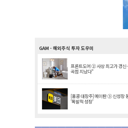
GAM
- 해외주식 투자 도우미
프론트도어 ② 사상 최고가 경신
곡점 지났다"
[홍콩 대장주] 메이퇀 ③ 신성장
'폭발적 성장'