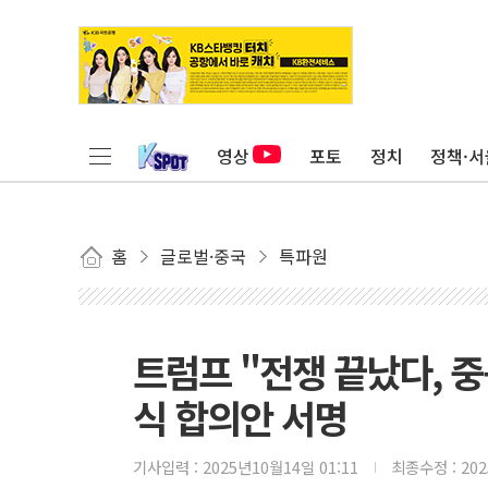
영상
포토
정치
정책·서
홈
글로벌·중국
특파원
트럼프 "전쟁 끝났다, 중
식 합의안 서명
기사입력 :
2025년10월14일 01:11
최종수정 :
20