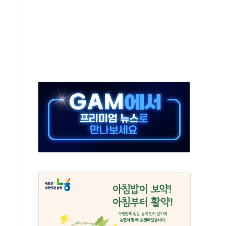
 온열질환자 2872명
 與 내부서 '총선·대선 직격탄' 우려