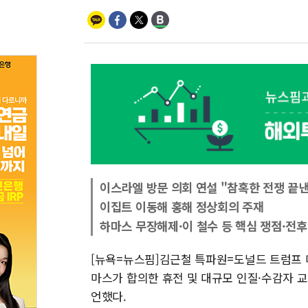
이스라엘 방문 의회 연설 "참혹한 전쟁 끝낸
이집트 이동해 홍해 정상회의 주재
하마스 무장해제·이 철수 등 핵심 쟁점·전후
[뉴욕=뉴스핌]김근철 특파원=도널드 트럼프 
마스가 합의한 휴전 및 대규모 인질·수감자 
언했다.