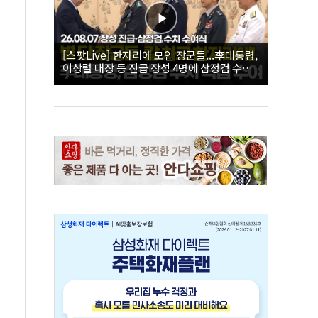
[스팟Live] 한자리에 모인 장군들...李대통령,
이상렬 대장 등 진급 장성 4명에 삼정검 수치
직접 수여｜26.08.07 장성 진급·삼정검 수치
수여식