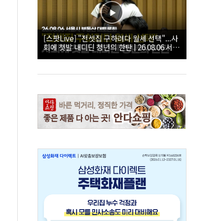
[스팟Live] "전셋집 구하려다 월세 선택"...사
회에 첫발 내디딘 청년의 한탄 | 26.08.06 서울
시 부동산 대토론회