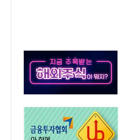
' 임시 주총 기대감에 홀로 상한가…마진 잔액은 사상 최고
버리지 위험수위…숨은 차입이 더 큰 변수"
대응 1단계 진압 중
야, 경쟁상대 中과 비교해야"
하는 '선봉'의 대민 봉사
미사일 1발 발사… 올해 10번째·42일 만 도발
 새 안보 위기… 반군·마약카르텔이 습득해 전투 활용
어선 구조
무해한 표면 부식 물질"
분만에 진화...외국인 노동자 숨져