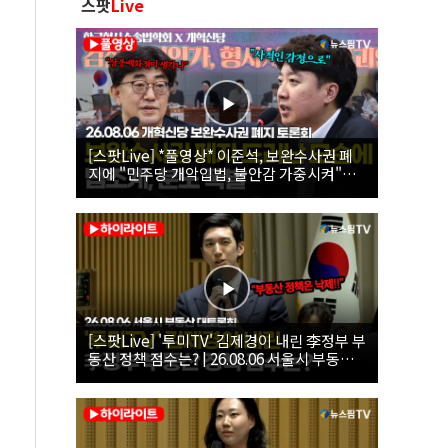
스팟
Live
[스팟Live] *풀영상* 이준석, 보완수사권 폐
지에 "민주당 개악입법, 불안감 가중시켜"｜
26.08.06 개혁신당 보완수사권 폐지 토론회
[스팟Live] '투미TV' 김제경이 내린 李정부 부
동산 정책 점수는? | 26.08.06 서울시 부동산
대토론회