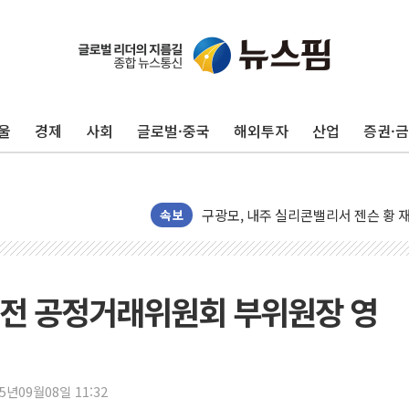
울
경제
사회
글로벌·중국
해외투자
산업
증권·
유럽증시, 견조한 실적 소화하며 대부분
리투아니아 국방 "러, 우크라 드론으로
구광모, 내주 실리콘밸리서 젠슨 황 
속보
뉴욕증시 개장 전 특징주...모더나
김정관 장관 "영업이익 N% 성과급
뉴욕증시 프리뷰, 미 주가선물 AI주
호 전 공정거래위원회 부위원장 영
청와대, 북한 단거리 탄도미사일 발사
금값 7주 만에 최고…美 고용 둔화·
[인도증시] 중동 긴장 완화에 실적 호
25년09월08일 11:32
러, 1인칭시점 드론으로 우크라 민간