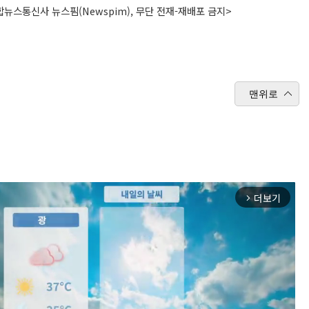
뉴스통신사 뉴스핌(Newspim), 무단 전재-재배포 금지>
맨위로
더보기
arrow_forward_ios