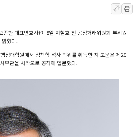
[베트남 증시] 지수 하락 속 'DGC
가
가
'월가의 황제' 다이먼 "금융시장 레
양주 섬유염색공장서 화재 1명 중상…
(오종한 대표변호사)이 8일 지철호 전 공정거래위원회 부위원
김정관 산업부 장관 "주 52시간 손봐
 밝혔다.
해군 1함대 창설 80주년…지역과 함께
[3보] 북, 원산서 동해로 단거리 탄도
행정대학원에서 정책학 석사 학위를 취득한 지 고문은 제29
우크라 드론 전술, 중남미 콜롬비아에
 사무관을 시작으로 공직에 입문했다.
동해해경, 독도 해상서 부유물 감긴 
주한미군 "오산기지 누출, 백린 아닌 
구미 폐염산처리업체서 불 2시간30여