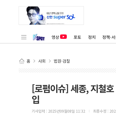
영상
포토
정치
정책·서
홈
사회
법원·검찰
[로펌이슈] 세종, 지철
입
기사입력 :
2025년09월08일 11:32
최종수정 :
20