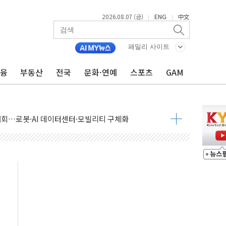
2026.08.07 (금)
ENG
中文
|
|
패밀리 사이트
금융
부동산
전국
문화·연예
스포츠
GAM
 상승… "2분기 기업 순이익 21% 증가" 전망
 나토 회원국 공격 검토… 거짓 깃발 작전"
재회…로봇·AI 데이터센터·모빌리티 구체화
·아이온큐·도어대시↑ VS 샌디스크·피그마·앱러빈↓
 반대…상법·자본시장법 개정 논의"
 차익실현 속 혼조세...웨스턴디지털·샌디스크↓
에 긴급 안보 점검회의
호르무즈 재개방 기대에 강세
조까지, 상승...호실적 보고 기업 상승세 뚜렷
인 '사파리' 공격… 시민들 공포감 극대화 전략