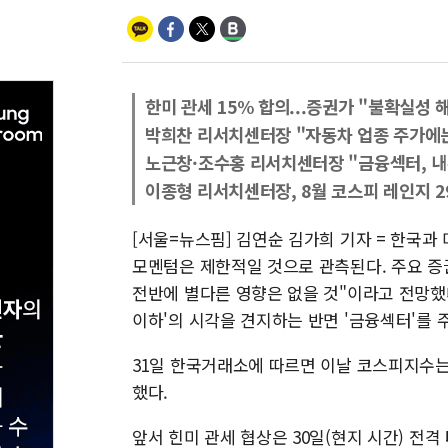
한미 관세 15% 합의...증권가 "불확실성 
박희찬 리서치센터장 "자동차 업종 주가에는
노근창·조수홍 리서치센터장 "금융섹터, 
이종형 리서치센터장, 8월 코스피 레인지 29
[서울=뉴스핌] 김연순 김가희 기자 = 한국과
모멘텀은 제한적일 것으로 관측된다. 주요 증
전반에 별다른 영향은 없을 것"이라고 전망했
이하'의 시각을 견지하는 반면 '금융섹터'를 
31일 한국거래소에 따르면 이날 코스피지수는 전
했다.
앞서 힌미 관세 협상은 30일(현지 시간) 전