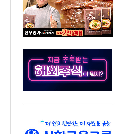
보는 일 없게"…'결혼 페널티' 22개 과제 손본다
터보트 전복…1명 사망·1명 실종
의 날 참석..."국제적 시민 연대로 목소리 내야"
 실종 60대 나흘만에 숨진 채 발견
 살해 10대 아들 체포
' 받아친 정청래…제주 연설서 신경전 고조
지시…與 "적극 환영"·野 "졸속 국정"