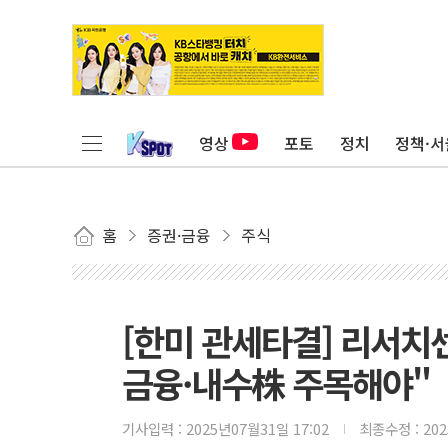
영상
포토
정치
정책·서
홈
증권·금융
주식
[한미 관세타결] 리서치센
금융·내수株 주목해야"
기사입력 :
2025년07월31일 17:02
최종수정 :
20