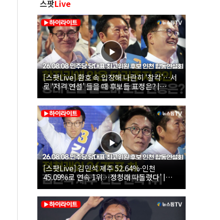
스팟
Live
[스팟Live] 환호 속 입장해 나란히 ‘찰칵’…서
로 ‘저격 연설’ 들을 때 후보들 표정은? |
26.08.08 더불어민주당 당대표·최고위원 후
보 인천 합동연설회
[스팟Live] 김민석 제주 52.64%·인천
45.09%로 연속 1위…정청래 따돌렸다’ |
26.08.08 더불어민주당 당대표·최고위원 후
보 인천 합동연설회