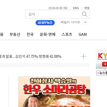
2026.08.08 (토)
ENG
中文
|
|
산사태 주의보'...경북도, 호우 피해·통제구간 없어
패밀리 사이트
%p' 차 재역전 성공...金 45.42% vs 鄭 44.56%
금융
부동산
전국
문화·연예
스포츠
GAM
·정청래·김민석 당대표 후보
 정청래에 승리...47.75% vs 42.08%
과 발표...김민석 47.75% 정청래 42.08%
표...김민석 45.09% 정청래 43.27% 송영길 11.63%
표...김민석 52.64% 정청래 39.89% 송영길 7.47%
0~8.14)
…공습 한계·탄약 부족 현실화
50㎜ 폭우…강원 동해안 강한 비 이어져
 환경미화원 수거차에 치여 사망
동…60대 남성 2명 숨져