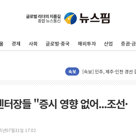
울진·영덕 '호우특보'-포항 '
[종합] 김민석, 정청래에 '0.86
울
경제
사회
글로벌·중국
해외투자
산업
증권·
인천 합동연설회 나선 송영길
김민석, 2주차 제주·인천 경선서
인사하는 김민석 당대표 후보
[속보] 민주, 제주·인천 경선 결
속보
[속보] 민주, 인천 경선 결과 발
[속보] 민주, 제주 경선 결과 발
이번주 국내 주요 금융일정(8.1
터장들 "증시 영향 없어...조선·
美, 이란전 출구전략 만지작
강릉·동해·삼척 시간당 최대 
폐기물 수거하다 참변…60대
25년07월31일 17:02
서울 중랑구 주택가서 흉기 난