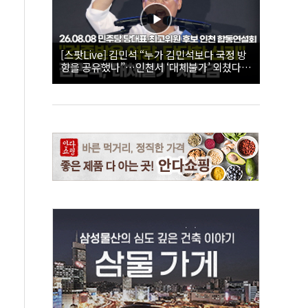
[스팟Live] 김민석 “누가 김민석보다 국정 방
향을 공유했나”…인천서 ‘대체불가’ 외쳤다 |
26.08.08 더불어민주당 당대표·최고위원 후
보 인천 합동연설회