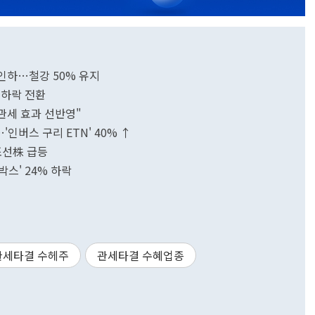
 인하…철강 50% 유지
 하락 전환
관세 효과 선반영"
'인버스 구리 ETN' 40% ↑
조선株 급등
박스' 24% 하락
관세타결 수헤주
관세타결 수혜업종