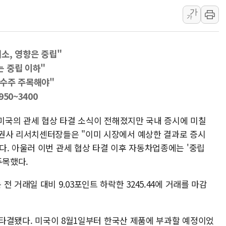
가
李대통령 "결혼 때문에 손해 
가
여수 오동도 인근 해상서 모
추미애, '위안부' 피해자 기림
해소, 영향은 중립"
인천 선재도 갯벌서 해루질 중
 중립 이하"
인천서 말다툼 중 어머니 흉기
내수주 주목해야"
'화합' 꺼낸 김민석에 '뻔뻔
50~3400
李대통령, ISA 개편 재검토 
 미국의 관세 협상 타결 소식이 전해졌지만 국내 증시에 미칠
권사 리서치센터장들은 "이미 시장에서 예상한 결과로 증시
다. 아울러 이번 관세 협상 타결 이후 자동차업종에는 '중립
주목했다.
 거래일 대비 9.03포인트 하락한 3245.44에 거래를 마감
격 타결됐다. 미국이 8월1일부터 한국산 제품에 부과할 예정이었