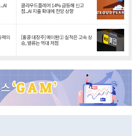
.AI
클라우드플레어 14% 급등해 신고
점...AI 지출 확대에 전망 상향
 동력의
[홍콩 대장주] 메이퇀② 실적은 고속 상
승, 밸류는 역대 저점