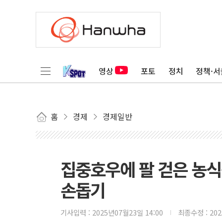
영상
포토
정치
정책·서
홈
경제
경제일반
집중호우에 팔 걷은 농
손돕기
기사입력 :
2025년07월23일 14:00
최종수정 :
20