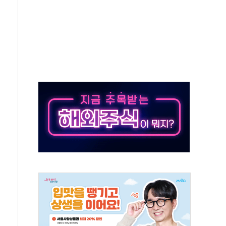
위 상승으로 피서객 7명 고립…전원 구조
별똥별 멍' 운영…페르세우스 유성우 관측
시간당 50mm 이상 폭우…호우경보 발효
0대 숨져…온열질환 여부 조사
능시험 오전 집중 편성…체감온도 38도 넘으면 중단