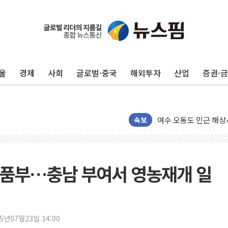
이번주 국내 주요 금융일정
美, 이란전 출구전략 
강릉·동해·삼척 시간당
폐기물 수거하다 참변
울
경제
사회
글로벌·중국
해외투자
산업
증권·
서울 중랑구 주택가서 
李대통령 "결혼 때문에 
여수 오동도 인근 해상
속보
추미애, '위안부' 피해
인천 선재도 갯벌서 해루
인천서 말다툼 중 어머니
식품부…충남 부여서 영농재개 일
'화합' 꺼낸 김민석에
李대통령, ISA 개편 
동해중부 전 해상 풍랑
연일 폭염에 온열질환 
25년07월23일 14:00
中 전방위 아파트 부양