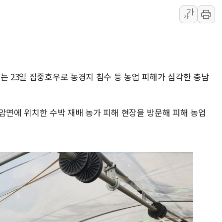
가
인제 용대리 계곡서 수
가
동해시, 11~14일 '
강원 중·남부 동해안 
청양 밭에서 일하던 9
폭염에 車 운전면허 기
는 23일 집중호우로 농경지 침수 등 농업 피해가 심각한 충남
암면에 위치한 수박 재배 농가 피해 현장을 방문해 피해 농업