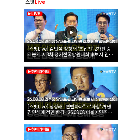
스팟
Live
[스팟Live] 김민석·정청래 ‘초접전’ 2차전 승
자는?...제3차 정기전국당원대회 후보자 인천
합동연설회 생중계 | 26.08.08
[스팟Live] 정청래 “뻔뻔하다”…‘화합’ 꺼낸
김민석에 정면 반격 | 26.08.08 더불어민주당
당대표·최고위원 후보 제주 합동연설회