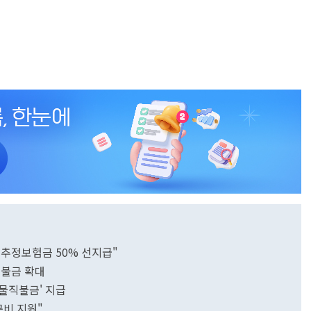
추정보험금 50% 선지급"
직불금 확대
물직불금' 지급
구비 지원"