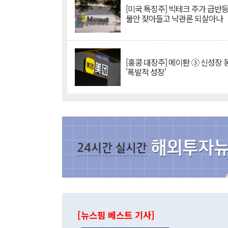
[미국 특징주] 빅테크 주가 급반등..
불안 잦아들고 낙관론 되살아나
[홍콩 대장주] 메이퇀 ③ 신성장
'폭발적 성장'
[뉴스핌 베스트 기사]