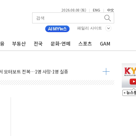
(8.10~8.14)
2026.08.08 (토)
ENG
中文
|
|
만지작…공습 한계·탄약 부족 현실화
 최대 50㎜ 폭우…강원 동해안 강한 비 어어져
패밀리 사이트
…60대 환경미화원 수거차에 치여 사망
금융
부동산
전국
문화·연예
스포츠
GAM
흉기 난동…60대 남성 2명 숨져
손해 보는 일 없게"…'결혼 페널티' 22개 과제 손본다
서 모터보트 전복…1명 사망·1명 실종
자 기림의 날 참석..."국제적 시민 연대로 목소리 내야"
질 중 실종 60대 나흘만에 숨진 채 발견
 흉기 살해 10대 아들 체포
 '뻔뻔' 받아친 정청래…제주 연설서 신경전 고조
재검토 지시…與 "적극 환영"·野 "졸속 국정"
주의보…10일까지 최대 3.5m 높은 물결
사망 23명…정부, 비상대응기구 가동
, 수도 베이징도 부동산 규제 철폐