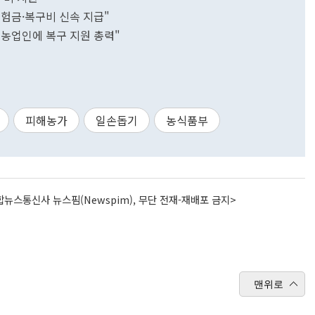
보험금·복구비 신속 지급"
농업인에 복구 지원 총력"
피해농가
일손돕기
농식품부
뉴스통신사 뉴스핌(Newspim), 무단 전재-재배포 금지>
맨위로