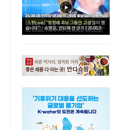
[스팟Live] “정청래 후보 그동안 고생 많이 했
습니다”…송영길, 연임에 선 긋기 | 26.08.08
더불어민주당 당대표·최고위원 후보 제주 합
동연설회