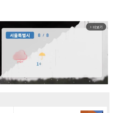
더보기
arrow_forward_ios
Mute