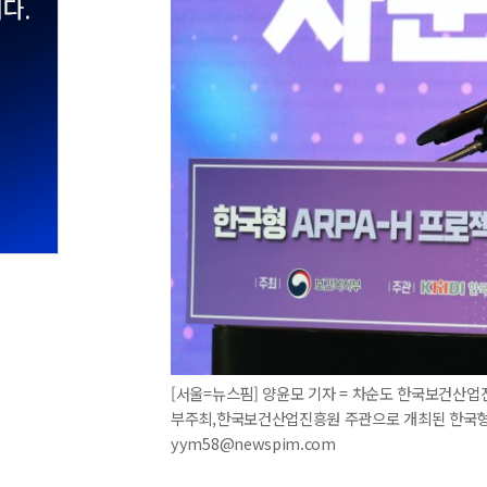
[서울=뉴스핌] 양윤모 기자 = 차순도 한국보건산업
부주최,한국보건산업진흥원 주관으로 개최된 한국형 AR
yym58@newspim.com