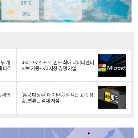
Mute
뇌부 개
마이크로소프트, 인도 최대 데이터센터
에 타격
허브 가동…AI 시장 경쟁 가열
 동력의
[홍콩 대장주] 메이퇀② 실적은 고속 상
승, 밸류는 역대 저점