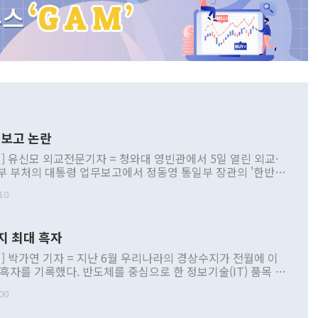
보고 논란
] 유신모 외교전문기자 = 청와대 영빈관에서 5일 열린 외교·
부 부처의 대통령 업무보고에서 정동영 통일부 장관의 '한반도
 구상'과 업무보고 발언이 논란을 빚고 있다. 이날 정 장관의
10
정부 내 조율을 거치지 않은 사안을 정책으로 추진하겠다고 공
는가 하면 사실 관계에 맞지 않은 설명도 있었다. 이재명 대통
로 신중을 기해 달라고 경고했고, 조현 외교부 장관은 '이상
지 최대 흑자
 근거한 비현실적 구상'이라는 비판을 내놨다. 그동안 정 장
책 관련 발언이 물의를 빚은 적은 여러 번 있지만 대통령과 유
] 박가연 기자 = 지난 6월 우리나라의 경상수지가 전월에 이
이 공개적으로 부정적 입장을 표명한 것은 이례적이다. 정 장
 흑자를 기록했다. 반도체를 중심으로 한 정보기술(IT) 품목 수
대북 접근법과 월권을 제어해야 한다는 목소리도 높아지고 있
간 상품수출이 처음으로 1000억달러를 넘어선 영향이다. [자
00
 따르
기자간담회를 하고 있다. [사진=통일부] 2026.07.23 ◆통일
 경상수지는 497억3000만달러 흑자로 집계됐다. 전월(386억