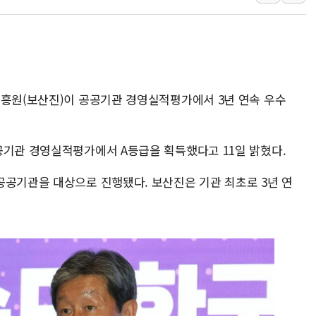
뉴욕증시 개장 전 특징주...모더나
김정관 장관 "영업이익 N% 성과급
뉴욕증시 프리뷰, 미 주가선물 AI주
청와대, 북한 단거리 탄도미사일 발사
진흥원(보산진)이 공공기관 경영실적평가에서 3년 연속 우수
금값 7주 만에 최고…美 고용 둔화·
[인도증시] 중동 긴장 완화에 실적 호
러, 1인칭시점 드론으로 우크라 민간
공기관 경영실적평가에서 A등급을 획득했다고 11일 밝혔다.
[베트남 증시] 지수 하락 속 'DGC
공공기관을 대상으로 진행됐다. 보산진은 기관 최초로 3년 연
'월가의 황제' 다이먼 "금융시장 레
양주 섬유염색공장서 화재 1명 중상…