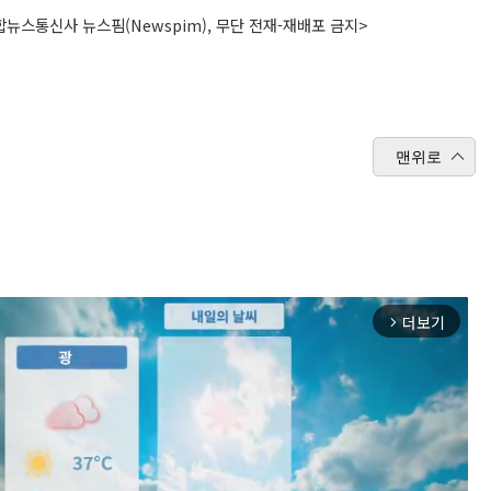
뉴스통신사 뉴스핌(Newspim), 무단 전재-재배포 금지>
맨위로
더보기
arrow_forward_ios