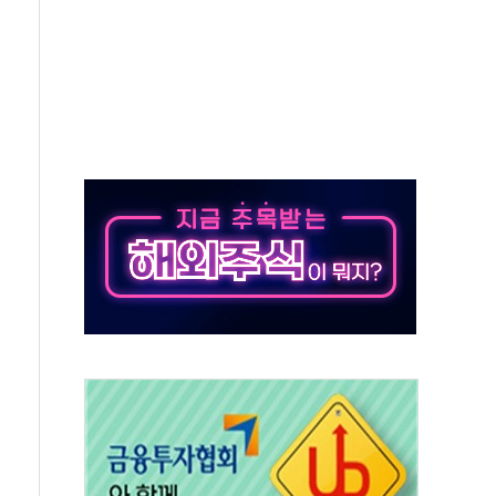
·아이온큐·도어대시↑ VS 샌디스크·피그마·앱러빈↓
 반대…상법·자본시장법 개정 논의"
 차익실현 속 혼조세...웨스턴디지털·샌디스크↓
에 긴급 안보 점검회의
호르무즈 재개방 기대에 강세
조까지, 상승...호실적 보고 기업 상승세 뚜렷
인 '사파리' 공격… 시민들 공포감 극대화 전략
' 임시 주총 기대감에 홀로 상한가…마진 잔액은 사상 최고
버리지 위험수위…숨은 차입이 더 큰 변수"
대응 1단계 진압 중