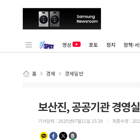
영상
포토
정치
정책·서
홈
경제
경제일반
보산진, 공공기관 경영실적
기사입력 :
2025년07월11일 15:29
최종수정 :
20