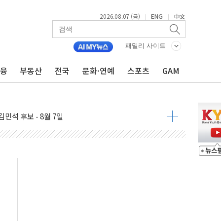
2026.08.07 (금)
ENG
中文
|
|
패밀리 사이트
금융
부동산
전국
문화·연예
스포츠
GAM
우 5거래일 랠리 '마침표'
의 막바지.."美와 직접 협상 없어"
민석 후보 - 8월 7일
차 회의…주택 공급 대책 막바지 조율할 듯
회견·주요 정당 - 8월 7일
 제한 추진…美 "통행 막을 권한 없어"
 상승… "2분기 기업 순이익 21% 증가" 전망
 나토 회원국 공격 검토… 거짓 깃발 작전"
재회…로봇·AI 데이터센터·모빌리티 구체화