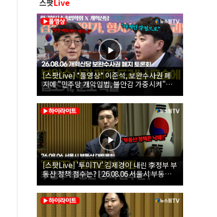
스팟
Live
[스팟Live] *풀영상* 이준석, 보완수사권 폐
지에 "민주당 개악입법, 불안감 가중시켜"｜
26.08.06 개혁신당 보완수사권 폐지 토론회
[스팟Live] '투미TV' 김제경이 내린 李정부 부
동산 정책 점수는? | 26.08.06 서울시 부동산
대토론회