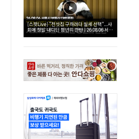
[스팟Live] "전셋집 구하려다 월세 선택"...사
회에 첫발 내디딘 청년의 한탄 | 26.08.06 서울
시 부동산 대토론회