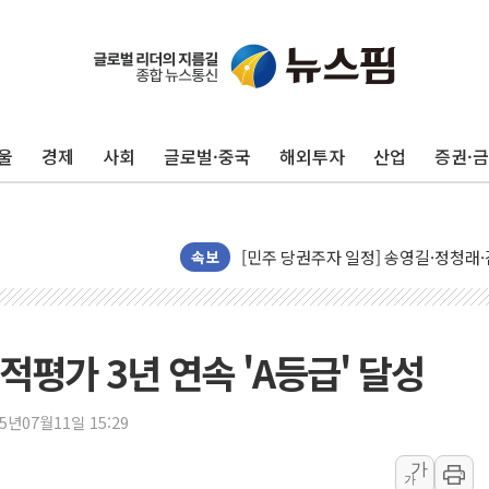
울
경제
사회
글로벌·중국
해외투자
산업
증권·
뉴욕증시, 유가·금리 부담에 하락…다
이란, 오만과 호르무즈 해협 재개방 합
[민주 당권주자 일정] 송영길·정청래·김
속보
李대통령, 오늘 부동산 정책 점검 2
[오늘의 정치일정] 8월 7일(금)
[오늘의 국회일정] 상임위·세미나·기자
평가 3년 연속 'A등급' 달성
이란, 美·이스라엘 선박 호르무즈 통항
유럽증시, 견조한 실적 소화하며 대부분
25년07월11일 15:29
리투아니아 국방 "러, 우크라 드론으로
가
가
구광모, 내주 실리콘밸리서 젠슨 황 