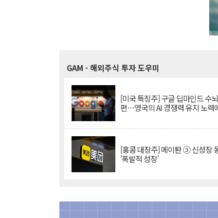
GAM
- 해외주식 투자 도우미
[미국 특징주] 구글 딥마인드 수
편…영국의 AI 경쟁력 유지 노력
[홍콩 대장주] 메이퇀 ③ 신성장
'폭발적 성장'