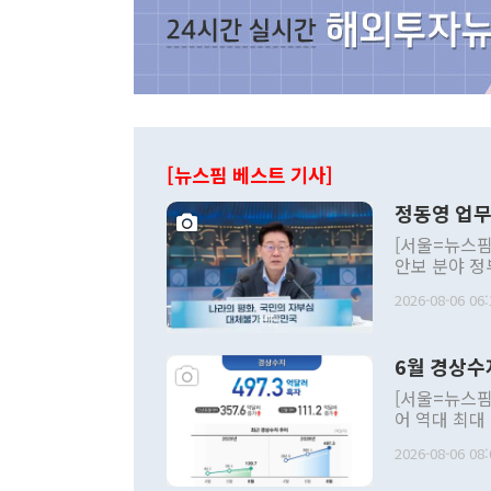
[뉴스핌 베스트 기사]
정동영 업무
[서울=뉴스핌
안보 분야 정
평화공존 발전
2026-08-06 06:
발언 중에는 
언한 것이 있
령은 공개적으
6월 경상수
주의적 희망에
관의 대북 정
[서울=뉴스핌
관 부처 장관
어 역대 최대
관의 무리한 
출 호조로 월
다. [정동영 통일부 장관이 지난달 23일 오후 서울 종로구 정부서울청사에
2026-08-06 08:
료=한국은행] 한국은행이 6일 발표한 '2026년 6월 국제수지(잠정)'에
서 취임 1주년 
면 지난 6월