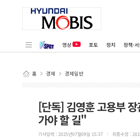
영상
포토
정치
정책·서
홈
경제
경제일반
[단독] 김영훈 고용부 
가야 할 길"
기사입력 :
2025년07월09일 15:37
최종수정 :
20