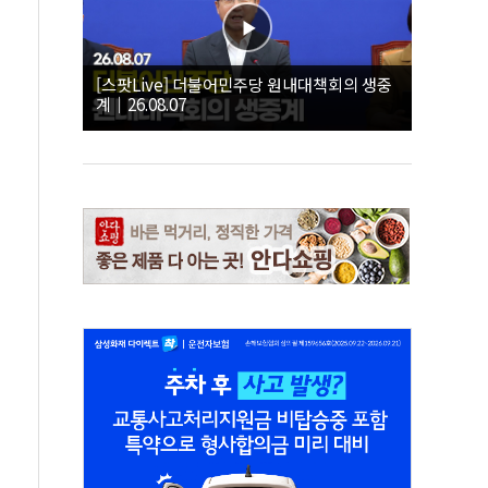
[스팟Live] 더불어민주당 원내대책회의 생중
계｜26.08.07